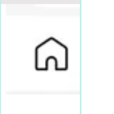
般事實。 會見戴卓爾夫人是真正的中國共產黨領導人鄧小
平，他的個子矮小，所以那張梳化腳也特別矮的。但是會
見基辛格和其他外國政要的梳化腳是特別高的。而且祇有
那個偽冒鄧小平的克隆人替身才穿白襪子。 撒旦《日共中
央》利用克隆人假冒鄧小平是鐵一般的事實。