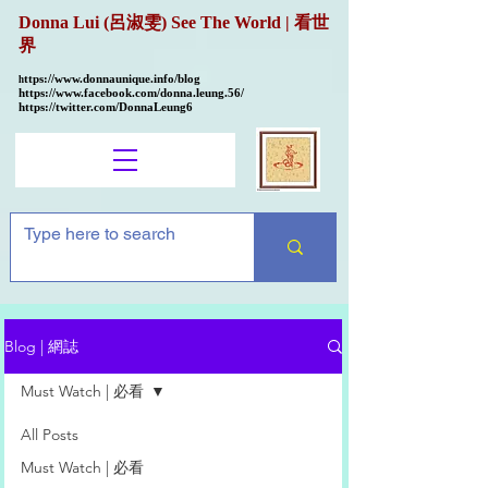
Donna Lui (呂淑雯) See The World | 看世
界
ttps://
www.donnaunique.info/blog
h
https://www.facebook.com/donna.leung.56/
https://twitter.com/DonnaLeung6
Blog | 網誌
Must Watch | 必看
All Posts
Must Watch | 必看