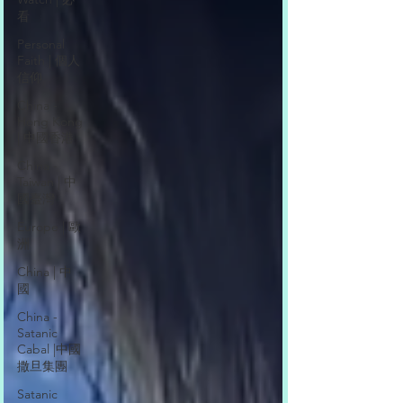
看
Personal
Faith | 個人
信仰
China -
Hong Kong
| 中國香港
China -
Taiwan | 中
國臺灣
Europe | 歐
洲
China | 中
國
China -
Satanic
Cabal |中國
撒旦集團
Satanic