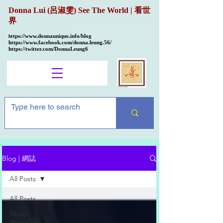
Donna Lui (呂淑雯) See The World | 看世
界
ttps://
www.donnaunique.info/blog
h
https://www.facebook.com/donna.leung.56/
https://twitter.com/DonnaLeung6
Blog | 網誌
All Posts
All Posts
Must
Watch | 必