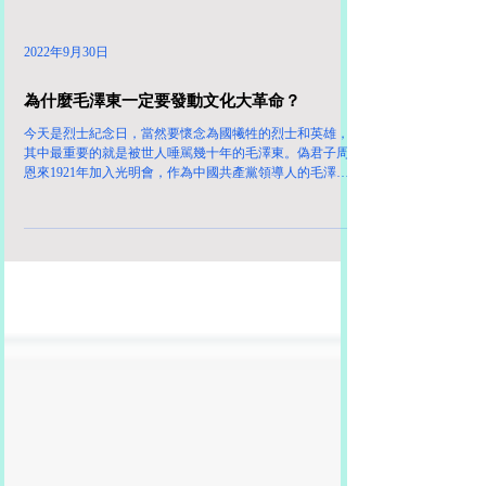
2022年9月30日
為什麼毛澤東一定要發動文化大革命？
今天是烈士紀念日，當然要懷念為國犧牲的烈士和英雄，
其中最重要的就是被世人唾駡幾十年的毛澤東。偽君子周
恩來1921年加入光明會，作為中國共產黨領導人的毛澤
東，他與周恩來關係密切，毛澤東當然知道共濟會的新世
界秩序陰謀。 The New World Order - A...