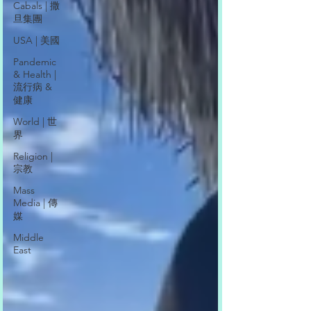
Cabals | 撒
旦集團
USA | 美國
Pandemic
& Health |
流行病 &
健康
World | 世
界
Religion |
宗教
Mass
Media | 傳
媒
Middle
East