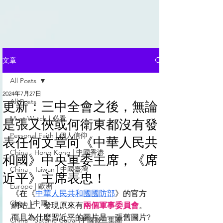
文章
All Posts
2024年7月27日
All Posts
更新：三中全會之後，無論
Must Watch | 必看
是張又俠或何衛東都沒有發
Personal Faith | 個人信仰
表任何文章向《中華人民共
China - Hong Kong | 中國香港
和國》中央軍委主席，《席
China - Taiwan | 中國臺灣
近平》主席表忠！
Europe | 歐洲
《在《
中華人民共和國國防部
》的官方
China | 中國
網站上，發現原來有
兩個軍事委員會
。
而且為什麼習近平的圖片是一張舊圖片?
China - Satanic Cabal |中國撒旦集團