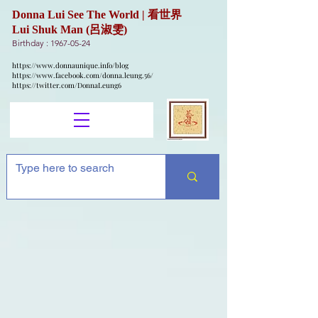
Donna Lui See The World | 看世界
Lui Shuk Man (呂淑雯)
Birthday :
1967-05-24
https://www.donnaunique.info/blog
https://www.facebook.com/donna.leung.56/
https://twitter.com/DonnaLeung6