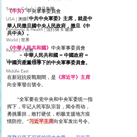
Satanic Cabals | 撒旦集團
《中共》
中央軍事委員會 
	= 《
中共中央軍委》主席，就是中
USA | 美國
華人民撒旦國中央人民政府，撒旦《中
Pandemic & Health | 流行病 & 健康
共中央》。
World | 世界
《中華人民共和國》
中央軍事委員會
Religion | 宗教
	= 
中華人民共和國 = 中國政府 = 
Mass Media | 傳媒
中國共產黨領導下的中央軍事委員會。
Middle East
在新冠抗疫戰期間，是
《席近平》主席
向全軍發出號令。
　　“全军要在党中央和中央军委统一指
挥下，牢记人民军队宗旨，闻令而动，
勇挑重担，敢打硬仗，积极支援地方疫
情防控。”
习近平主席
向全军发出号令。