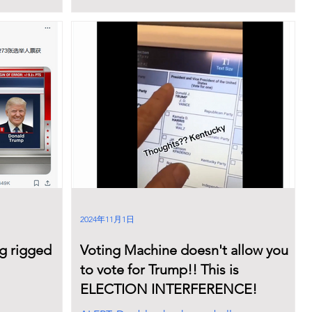
2024年11月1日
ng rigged
Voting Machine doesn't allow you
to vote for Trump!! This is
ELECTION INTERFERENCE!