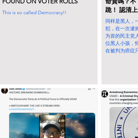
FOUND ON VOTER ROLLS
命貴嗎？不
跪！ 認清
This is so called Democracy!!
同样是黑人，
犯，在一次逮
为首的民主党
位黑人小孩，
在被判为癌症
年，川普完成
起立，没有鼓掌