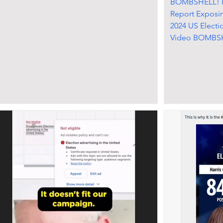
BOMBSHELL! Pu
Report Exposi
2024 US Electi
Video BOMBSH