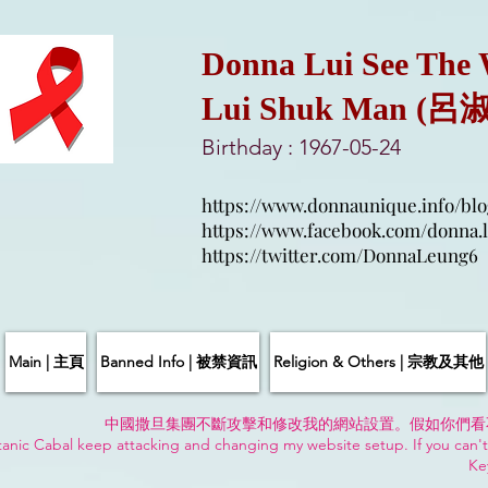
Donna Lui See The
Lui Shuk Man (呂
Birthday : 1967-05-24
https://www.donnaunique.info/blo
https://www.facebook.com/donna.l
https://twitter.com/DonnaLeung6
Main | 主頁
Banned Info | 被禁資訊
Religion & Others | 宗教及其他
中國撒旦集團不斷攻擊和修改我的網站設置。假如你們看
anic Cabal keep attacking and changing my website setup. If you can't
Ke