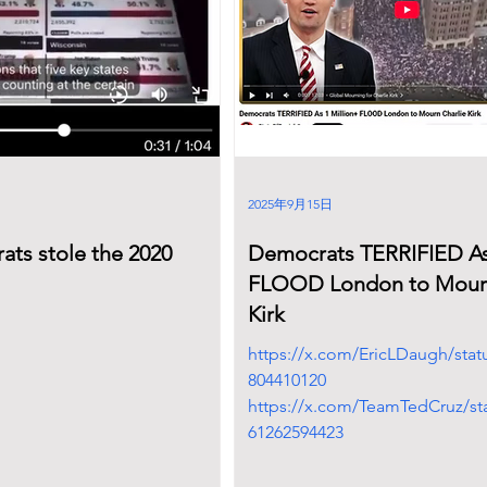
2025年9月15日
ts stole the 2020
Democrats TERRIFIED As
FLOOD London to Mourn
Kirk
https://x.com/EricLDaugh/stat
804410120
https://x.com/TeamTedCruz/st
61262594423