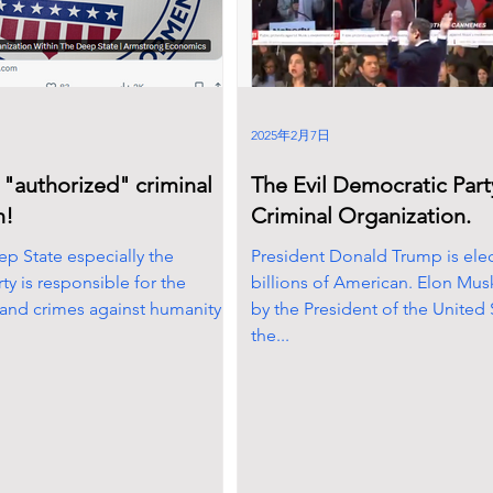
2025年2月7日
 "authorized" criminal
The Evil Democratic Party
n!
Criminal Organization.
ep State especially the
President Donald Trump is ele
y is responsible for the
billions of American. Elon Mus
 and crimes against humanity!!
by the President of the United 
the...