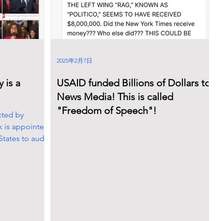
2025年2月7日
 is a
USAID funded Billions of Dollars to
News Media! This is called
"Freedom of Speech"!
cted by
k is appointed
States to audit