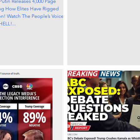
tin Releases 4,000 Page
ng How Elites Have Rigged
on! Watch The People’s Voice
ELL!...