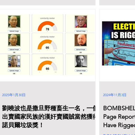
2025年1月30日
2024年11月3日
劉曉波也是撒旦野種畜生一名，一個
BOMBSHELL!
出賣國家民族的漢奸賣國賊當然獲得
Page Report
諾貝爾垃圾獎！
Have Rigged