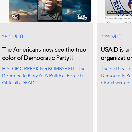
2025年2月7日
2025年2月7日
The Americans now see the true
USAID is an
color of Democratic Party!!
organizatio
HISTORIC BREAKING BOMBSHELL: The
The evil US De
Democratic Party As A Political Force Is
Democratic Part
Officially DEAD
global warfare