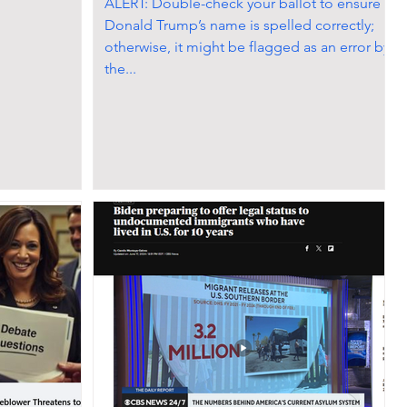
ALERT: Double-check your ballot to ensure
Donald Trump’s name is spelled correctly;
otherwise, it might be flagged as an error by
the...