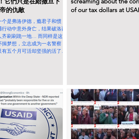
！它們只是在給撒旦下
screaming about the cor
上帝的仇敵
of our tax dollars at USA
一个是弗洛伊德，瘾君子和惯
捕行动中意外身亡，结果破洛西
人齐刷刷跪一地… 而同样是这
怀揣梦想，立志成为一名警察，
只有五个月可活却坚强的活了六
了他的理想，结果民主党人没有
，没有表情，一脸死相、...