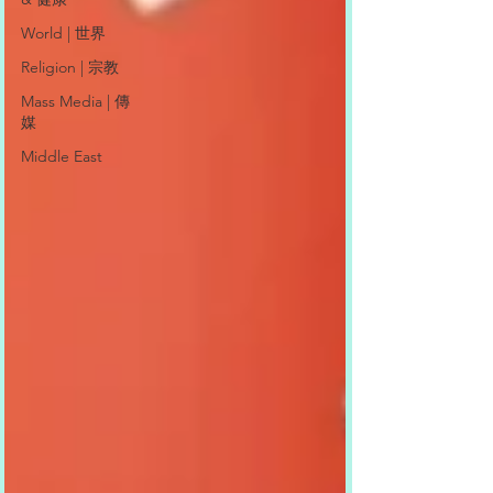
World | 世界
Religion | 宗教
Mass Media | 傳
媒
Middle East