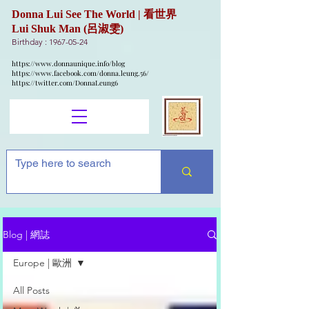
Donna Lui See The World | 看世界
Lui Shuk Man (呂淑雯)
Birthday :
1967-05-24
https://www.donnaunique.info/blog
https://www.facebook.com/donna.leung.56/
https://twitter.com/DonnaLeung6
Blog | 網誌
Europe | 歐洲
All Posts