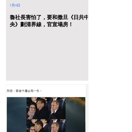
7月4日
魯社長害怕了，要和撒旦《日共中
央》劃清界線，官宣塌房！