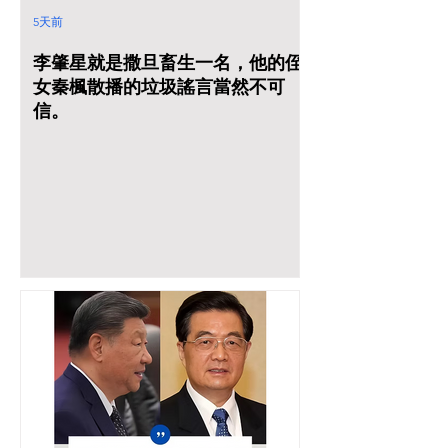
5天前
李肇星就是撒旦畜生一名，他的侄
女秦楓散播的垃圾謠言當然不可
信。