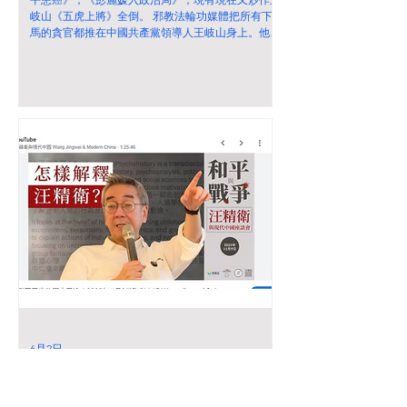
岐山《五虎上將》全倒。 邪教法輪功媒體把所有下
馬的貪官都推在中國共產黨領導人王岐山身上。他們
當中央紀律檢查委員會書記 趙樂際和李希是死的？
6月2日
汪精衛衹是撒旦野種畜生筆下的漢