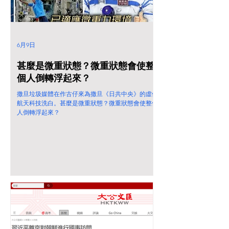
6月9日
甚麼是微重狀態？微重狀態會使整
個人倒轉浮起來？
撒旦垃圾媒體在作古仔來為撒旦《日共中央》的虛假
航天科技洗白。甚麼是微重狀態？微重狀態會使整個
人倒轉浮起來？