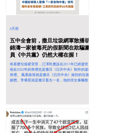
6天前
五中全會前，撒旦垃圾網軍散播胡
錦濤一家被毒死的假新聞在欺騙黨
員《中共黨》仍然大權在握！
有甚麼垃圾硬背景，江澤民應該在2011年已經逝世，
他在2022年的喪禮也是撒旦《日共中央》制作的虛假
喪禮。 鳳凰衞視就是撒旦《日共中央》操控的垃圾
媒體。李肇星就是撒旦畜生一名，他的侄女秦楓散播
的垃圾謠言當然不可信。 五中全會前，撒旦垃圾網
軍散播胡錦濤一家被毒死的假新聞在欺騙黨員《中共
黨》仍然大權在握！