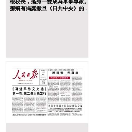
棍校長，搖身一變成為軍事專家。
鄧飛有揭露撒旦《日共中央》的武
器是廢鐵嗎？