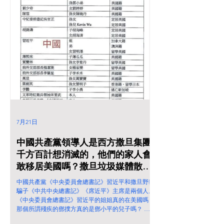
7月21日
中國共產黨領導人是西方撒旦集團
千方百計想消滅的，他們的家人會
敢移居美國嗎？撒旦垃圾媒體散播
的謊言都好信？
中國共產黨《中央委員會總書記》習近平和撒旦野豬
騙子《中共中央總書記》《席近平》主席是兩個人。
《中央委員會總書記》習近平的姐姐真的在美國嗎？
那個所謂殘疾的鄧撲方真的是鄧小平的兒子嗎？ 中
國共產黨領導人是西方撒旦集團千方百計想消滅的，