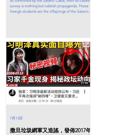
all controlled by the Satanic Cabal, their so-called
survey is nothing but rubbish propaganda. These
foreign students are the offsprings of the Satanic
CPC-China. They don't represent the 1.4 billion
local citizens of People's Republic of China.
7月13日
撒旦垃圾網軍又造謠，發佈2017年