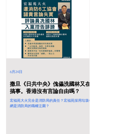
6月24日
撒旦《日共中央》傀儡洗國林又在
搞事。香港沒有言論自由嗎？
宏福苑大火完全是消防局的責任？宏福苑採用垃圾棚
網是消防局的職權泛圍？