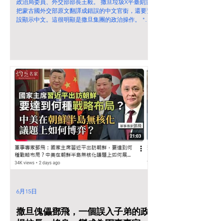
政治局委員、外交部部長王毅。 撒旦垃圾X平臺刻意
把蒙古國外交部原文翻譯成錯誤的中文官銜，還要預
設顯示中文。這很明顯是撒旦集團的政治操作。 "
Political Bureau of the CPC Central Committee and
Minister of Foreign Affairs of the People's Republic
of China" 《中國共產黨中央政治局委員、國務委員
兼中華人民共和國外交部長王毅》。 不要相信撒旦
垃圾X平臺的翻譯！我從來不相信馬斯克是白帽子成
員！
6月15日
撒旦傀儡鄧飛，一個誤入子弟的政