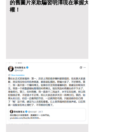
的舊圖片來欺騙習明澤現在掌握大
權！