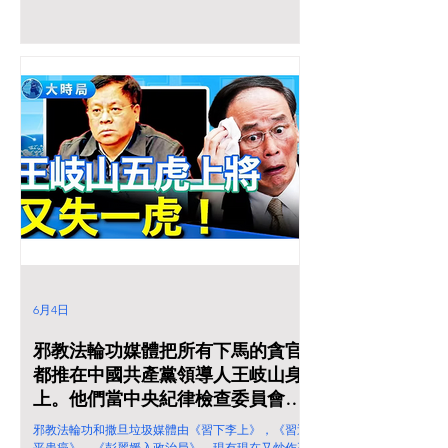
6月4日
邪教法輪功媒體把所有下馬的貪官
都推在中國共產黨領導人王岐山身
上。他們當中央紀律檢查委員會書
記 趙樂際和李希是死的？
邪教法輪功和撒旦垃圾媒體由《習下李上》，《習近
平患癌》，《彭麗媛入政治局》，現有現在又炒作王