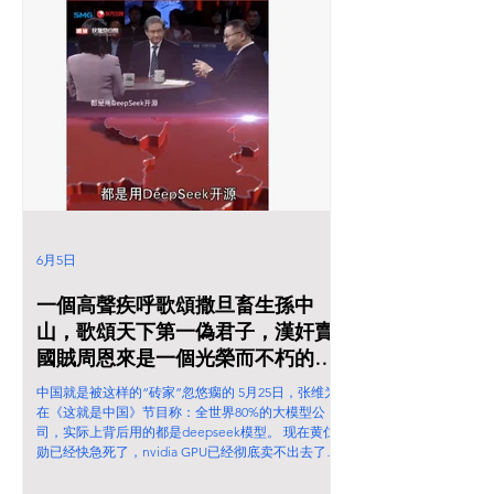
6月5日
一個高聲疾呼歌頌撒旦畜生孫中
山，歌頌天下第一偽君子，漢奸賣
國賊周恩來是一個光榮而不朽的名
字的撒旦走狗張維為首要任務就是
中国就是被这样的“砖家”忽悠瘸的 5月25日，张维为
忽悠小粉紅！
在《这就是中国》节目称：全世界80%的大模型公
司，实际上背后用的都是deepseek模型。 现在黄仁
勋已经快急死了，nvidia GPU已经彻底卖不出去了，
马上要破产了。