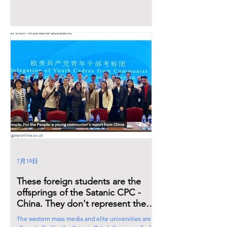
他們的家人會敢移居美國嗎？撒旦垃圾媒體散播的謊
言都好信？
7月19日
These foreign students are the
offsprings of the Satanic CPC -
China. They don't represent the
1.4 billion local citizens of People's
The western mass media and elite universities are
Republic of China.