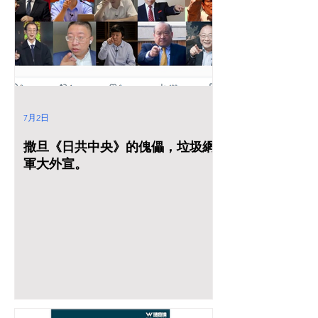
《中共中央總書記》《席近平》主席和大淫婦彭麗媛
體面下臺！歷史必須要糾正，人民必須要清楚知道真
相！ 習近平訪問朝鮮結束 金正恩雷霆大火發照片(組
圖)
7月2日
撒旦《日共中央》的傀儡，垃圾網
軍大外宣。