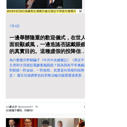
7月4日
一邊舉辦隆重的歡迎儀式，在世人
面前顯威風，一邊造謠否認戴眼鏡
的真實目的。這種虛假的投降信息
完全沒有誠意，純粹是撒旦畜生公
為什麼撒旦野豬騙子《中共中央總書記》《席近平》
開詐騙！
主席和大淫婦彭麗媛要戴眼鏡？因為我有平常佩戴兩
對眼鏡一對金絲，一對粗框。其實是向我發到投降信
息！ 撒旦垃圾網軍包括邪教法輪功媒體通過更新舊
網頁內容，製造虛假2015新聞，發佈虛假圖片，聲稱
2015年5月9日，撒旦野豬騙子《中共中央總書記》
《席近平》主席和大淫婦彭麗媛在俄羅斯紅場閱兵當
日和普京一起看閱兵。他們二人第一次戴上眼鏡。
這純粹是詐騙，2015年俄羅斯閱兵當日，大淫婦彭麗
媛是穿著一件紅色衣服，他們並沒有佩戴眼鏡。 一
邊舉辦隆重的歡迎儀式，在世人面前顯威風，一邊造
謠2015年已經戴眼鏡，否認戴眼鏡的真實目的。這種
虛假的投降信息完全沒有誠意，純粹是撒旦畜生公開
詐騙！ 我作為中國人，絕對不接受撒旦野豬騙子