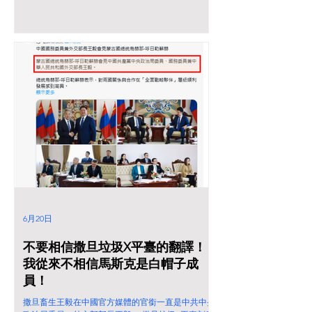
6月20日
不要相信撒旦垃圾X平臺的翻譯！
我從來不相信馬斯克是白帽子成
員！
撒旦畜生王毅在中國官方媒體的官銜一直是中共中央