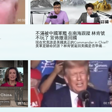
of documents... President Trump as the sitting
president is the unilateral authority for
declassification, he can literally stand over a
set of documents and say these are now
declassified and that is done with definitive
action immediately."
00:32
01:00:54
不滿被中國軍艦 在南海跟蹤 林肯號
不玩了 宣佈撤退回國
.
現在究竟誰是美國真正的Commander in Chief?
美軍是聽命於誰？林肯號返回美國是否準備內
戰？
05:51
00:19