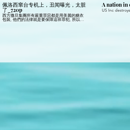
佩洛西窜台专机上，丑闻曝光，太脏
A nation in
了_720p
US Inc destroy
西方撒旦集團所有嚴重罪惡都是用美麗的糖衣
包裝, 他們的法律就是要保障這班罪犯, 所以撒
旦集團的罪行是合法的!