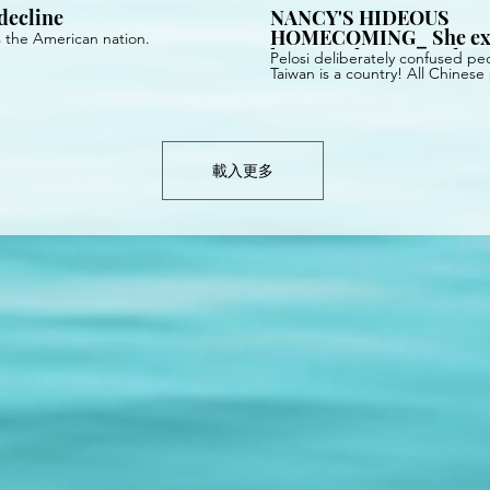
 decline
NANCY'S HIDEOUS
HOMECOMING_ She exp
s the American nation.
hero's welcome_ and got
Pelosi deliberately confused pe
opposite_720p
Taiwan is a country! All Chinese
very angry!
載入更多