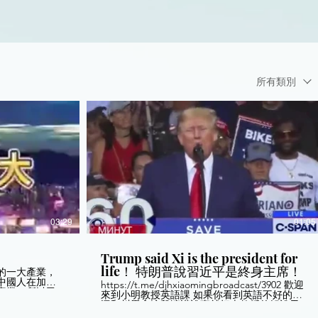
所有類別
03:29
01:05
Trump said Xi is the president for
life！ 特朗普說習近平是終身主席！
的一大產業，
中國人在加拿
https://t.me/djhxiaomingbroadcast/3902 歡迎
產業，所以已
來到小明教授英語課 如果你看到英語不好的左
中國人移民。
逼和川黑拿這段演講說事就把本教授的解說甩
他臉上。 川普演講：我見過很多國外領導人，