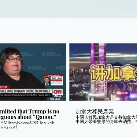
00:37
mitted that Trump is no
加拿大移民產業
iguous about “Qanon.”
中國人移民加拿大是支持加拿大
中國人帶著豐厚的身家去消費。
SAMilitaryNews/6283 Top kek!
大沒有任何就業機會，除了移民
ming out!
移居了加拿大的華人必定會慫恿