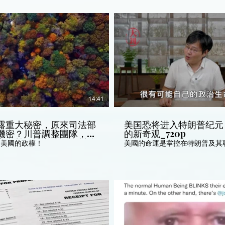
14:41
露重大秘密，原來司法部
美国恐将进入特朗普纪元
機密？川普調整團隊，兩
的新奇观_720p
亮出擊。法官暗示，川總
回美國的政權！
美國的命運是掌控在特朗普及其
性重大勝利。檢察官一句
被法官當場詰問。_ 新視
0220902_720p