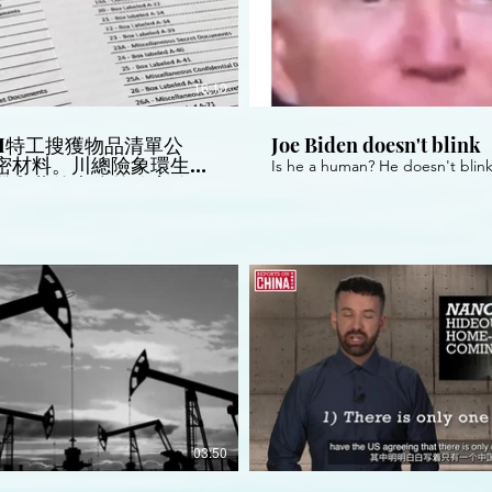
16:10
BI特工搜獲物品清單公
Joe Biden doesn't blink
密材料。川總險象環生，
Is he a human? He doesn't blink
登和幕後大佬的陷害陰
！
宕起伏，扣人心弦。_ 新
20220813_720p
03:50