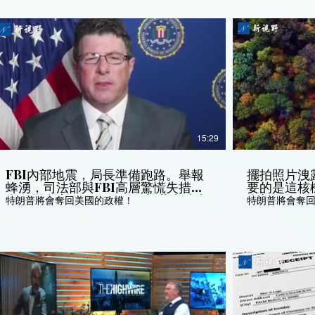
15:29
FBI內部地震，局長準備跑路。舉報
擺拍照片洩
蜂湧，司法部與FBI高層驚慌失措，
要的是這核
奧巴馬私家軍正在瓦解。加蘭豪賭出
名新律師漂
特朗普將會奪回美國的政權！
特朗普將會奪
陰招，知法犯法；FBI不思悔改，照
將贏得階段
片擺拍穿幫。_ 新視野 第744期
話露底牌，
20220901_720p
野 第745期 2