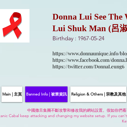
Donna Lui See The
Lui Shuk Man (呂
Birthday : 1967-05-24
https://www.donnaunique.info/blo
https://www.facebook.com/donna.l
https://twitter.com/DonnaLeung6
Main | 主頁
Banned Info | 被禁資訊
Religion & Others | 宗教及其他
中國撒旦集團不斷攻擊和修改我的網站設置。假如你們看
anic Cabal keep attacking and changing my website setup. If you can't
Ke