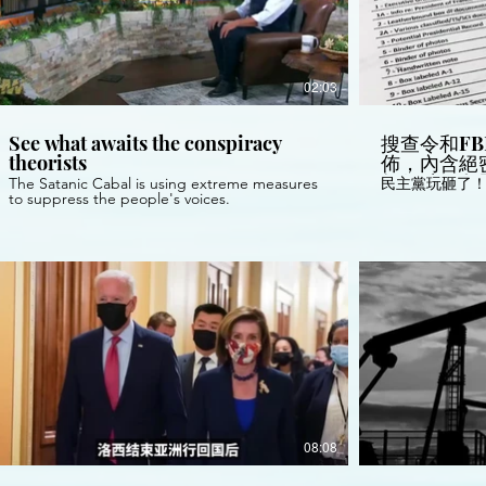
02:03
See what awaits the conspiracy
搜查令和F
theorists
佈，內含絕
如何破解拜
The Satanic Cabal is using extreme measures
民主黨玩砸了
謀？情節跌
to suppress the people's voices.
視野 第724期 
08:08