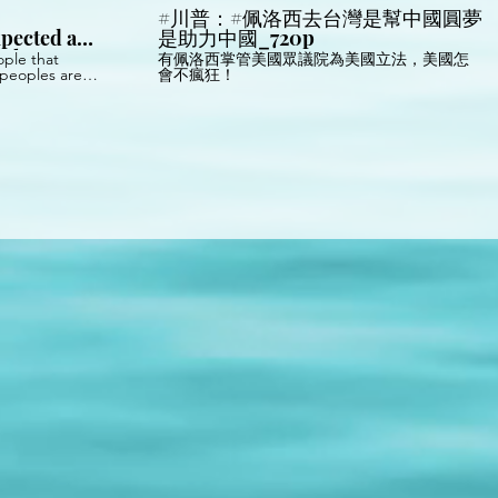
#川普：#佩洛西去台灣是幫中國圓夢
ected a
是助力中國_720p
 the
ople that
有佩洛西掌管美國眾議院為美國立法，美國怎
 peoples are
會不瘋狂！