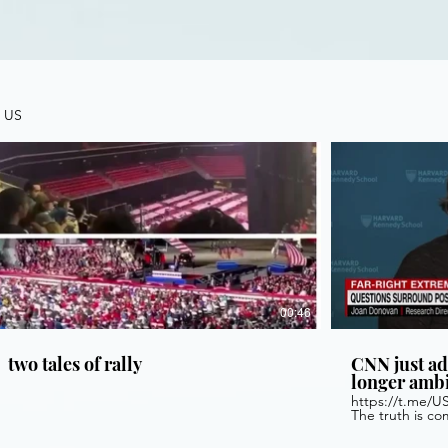
US
00:46
two tales of rally
CNN just ad
longer amb
https://t.me/U
The truth is co