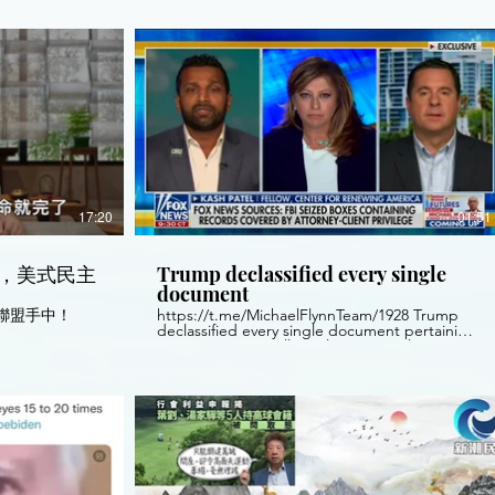
全都是能人，跟我們現在這位完全不一樣。 全
好萊塢沒有一個演員可以勝任習近平的角色，
他是個很強硬的人，普京也是很強硬的人，而
且他們都很聰明。 每當我說誰誰聰明，假新聞
媒體就說：你看，川普居然說習近平聰明？習
近平可是鐵腕統治15億中國人的獨裁者啊，你
怎麼說這樣的人聰明？ 我想說，習近平能鐵腕
統治15億人，這樣的人你敢說他智商低嗎？你
說呢？ 我更習近平的關係很好，當然只持續到
covid疫情來的時候，但我們做了很牛逼的貿易
協定，幫助了我們的農民，製造商，但我跟他
是在一起的，我們確實有過很好的關係，然後
我就問了他一個問題，我說。。。餓，習主席
啊，順便說一下他是終身制的，所以我叫他皇
17:20
01:51
上，但他說我不是皇上啊，我說你反正終身制
了，當主席還是皇上有區別嗎？ 川大爺也再次
提起（不是這段視頻）臺灣被中國圍住了，並
，美式民主
Trump declassified every single
且臺灣將是烏克蘭後下一個被攻擊的地方。
document
聯盟手中！
https://t.me/MichaelFlynnTeam/1928 Trump
declassified every single document pertaining
to: -Russiagate -Hillary Clinton e-mails -
Operation Fast and Furious You guys now
understand why they busted in to Mar-a-Lago,
yes? https://t.me/GeneralPatton17/168 Kash
Patel: "In October of 2020, he issued a
sweeping declassification order for every
Russia Gate document and every single Hillary
Clinton document and then on the way out of
the White House, he issued further
declassification orders declassifying whole sets