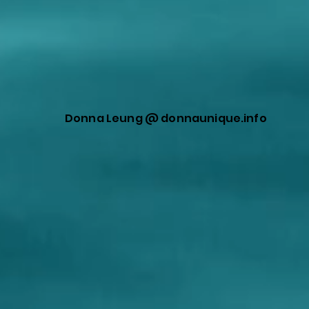
Donna Leung @ donnaunique.info