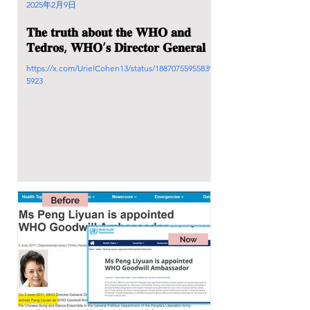
2025年2月9日
𝐓𝐡𝐞 𝐭𝐫𝐮𝐭𝐡 𝐚𝐛𝐨𝐮𝐭 𝐭𝐡𝐞 𝐖𝐇𝐎 𝐚𝐧𝐝
𝐓𝐞𝐝𝐫𝐨𝐬, 𝐖𝐇𝐎’𝐬 𝐃𝐢𝐫𝐞𝐜𝐭𝐨𝐫 𝐆𝐞𝐧𝐞𝐫𝐚𝐥
https://x.com/UrielCohen13/status/188707559558397
5923