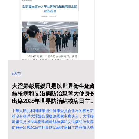
6天前
大淫婦彭麗媛只是以世界衛生組織
結核病和艾滋病防治親善大使身份
出席2026年世界防治結核病日主題
宣傳活動和發表書面致辭！
中華人民共和國國家衛生健康委員會發布的官方新聞
並沒有稱呼大淫婦彭麗媛為國家主席夫人，大淫婦彭
麗媛只是以世界衛生組織結核病和艾滋病防治親善大
使身份出席2026年世界防治結核病日主題宣傳活動和
發表書面致辭！ 但是撒旦垃圾新華社就稱呼大淫婦
彭麗媛為國家主席夫人! 彭丽媛出席2026年世界防治