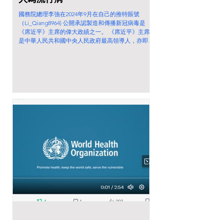
國務院總理李強在2024年9月在自己的推特賬號
（Li_Qiang8964) 公開承認製造和傳播新冠病毒是
《席近平》主席的偉大政績之一。 《席近平》主席
是中華人民共和國中央人民政府最高領導人，亦即是
《中共中央總書記，國家主席，中央軍委主席》。他
偽冒自己是習仲勳和齊心的兒子，偽...