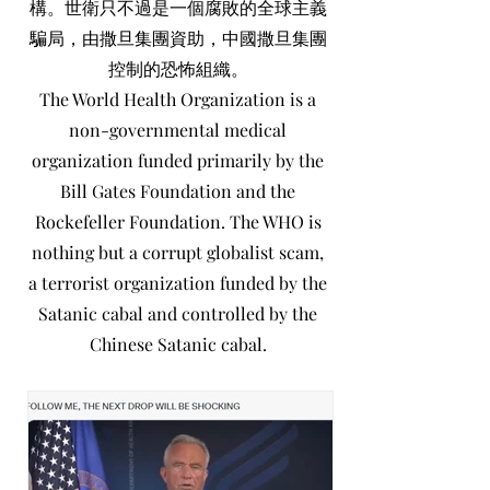
構。世衛只不過是一個腐敗的全球主義
騙局，由撒旦集團資助，中國撒旦集團
控制的恐怖組織。
The World Health Organization is a
non-governmental medical
organization funded primarily by the
Bill Gates Foundation and the
Rockefeller Foundation. The WHO is
nothing but a corrupt globalist scam,
a terrorist organization funded by the
Satanic cabal and controlled by the
Chinese Satanic cabal.