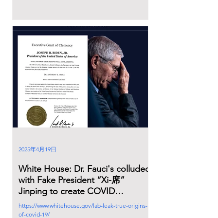
2025年4月19日
White House: Dr. Fauci's colluded
with Fake President “Xi-席”
Jinping to create COVID
Outbreak~
https://www.whitehouse.gov/lab-leak-true-origins-
of-covid-19/