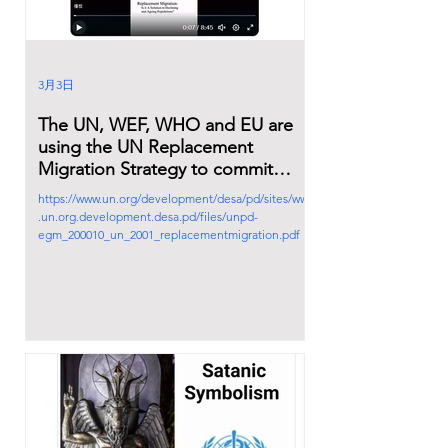
3月3日
The UN, WEF, WHO and EU are
using the UN Replacement
Migration Strategy to commit
Genocide.
https://www.un.org/development/desa/pd/sites/www
.un.org.development.desa.pd/files/unpd-
egm_200010_un_2001_replacementmigration.pdf