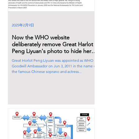
2025年2月9日
Now the WHO website
deliberately remove Great Harlot
Peng Liyuan's photo to hide her
true identity.
Great Horlot Peng Liyuan was appointed as WHO
Goodwill Ambassador on Jun 3, 2011 in the name of
the famous Chinese soprano and actress...