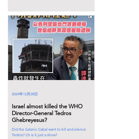
2024年12月28日
Israel almost killed the WHO
Director-General Tedros
Ghebreyesus?
Did the Satanic Cabal want to kill and silence
Tedros? Or is it just a show?