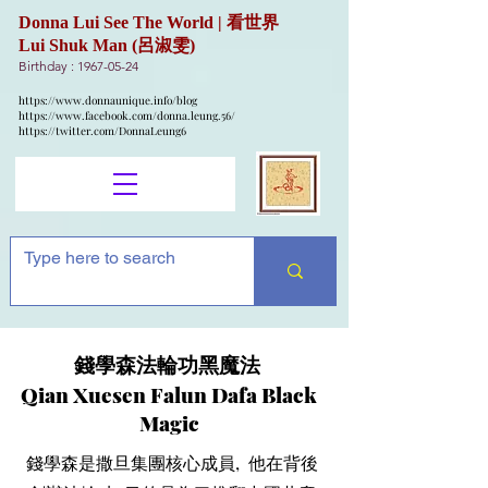
Donna Lui See The World | 看世界
Lui Shuk Man (呂淑雯)
Birthday :
1967-05-24
https://www.donnaunique.info/blog
https://www.facebook.com/donna.leung.56/
https://twitter.com/DonnaLeung6
錢學森法輪功黑魔法
Qian Xuesen Falun Dafa Black
Magic
錢學森是撒旦集團核心成員, 他在背後