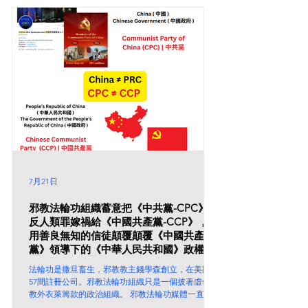
7月21日
邪教法輪功組織蓄意把《中共黨-CPC》的
反人類罪嫁禍給《中國共產黨-CCP》，利
用善良無知的信徒顛覆顛覆《中國共產
黨》領導下的《中華人民共和國》政權！
法輪功是撒旦畜生，邪教教主錢學森創立，在美國有
57間註冊公司。邪教法輪功組織只是一個披著虛假宗
教外衣萊籌款的政治組織。 邪教法輪功媒體一直散
播虛假信息誤導世人《中共黨-CPC》 就等於《中國