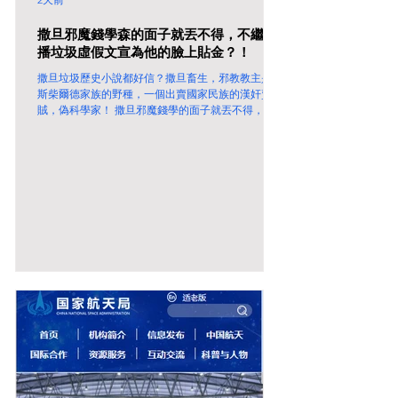
撒旦邪魔錢學森的面子就丟不得，不繼散
播垃圾虛假文宣為他的臉上貼金？！
撒旦垃圾歷史小說都好信？撒旦畜生，邪教教主是羅
斯柴爾德家族的野種，一個出賣國家民族的漢奸賣國
賊，偽科學家！ 撒旦邪魔錢學的面子就丟不得，不
繼散播垃圾虛假文宣為他的臉上貼金？！