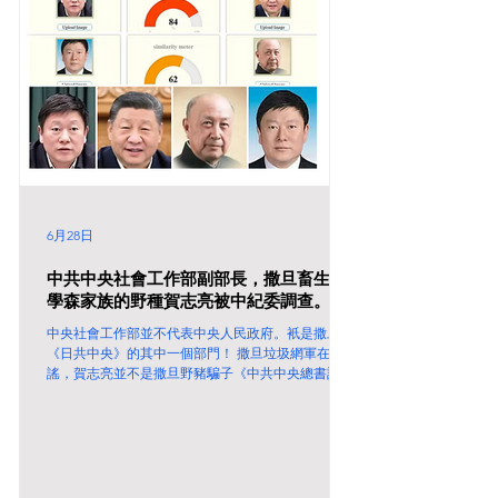
6月28日
中共中央社會工作部副部長，撒旦畜生錢
學森家族的野種賀志亮被中紀委調查。
中央社會工作部並不代表中央人民政府。衹是撒旦
《日共中央》的其中一個部門！ 撒旦垃圾網軍在造
謠，賀志亮並不是撒旦野豬騙子《中共中央總書記》
《席近平》主席的侄子，和齊心毫無關係！