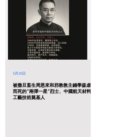
一年。 錢學森在清華大學有兩位航天系導師，一位
是王助，第二位是空氣動力學教授王士倬，兩位都是
美國麻省理工學院畢業生。自傳中提及王助是設計了
中國的第一架飛機，但是我在兩篇關於中國第一架飛
機的文章中也找不到王助的名字。 钱学森：毕生为
强国 1933年12月，刘敬宜、田培业与该厂的技术人
员一道，从众多国外机型中选择了美国道格拉斯厂生
产的教练机作为蓝本，开始飞机的研制工作。1934年
6月，飞机终于研制成功了，因为当时的印尼雅加达
被称为“巴达维亚
5月30日
被撒旦畜生周恩來和邪教教主錢學森虐殺
而死的“兩彈一星”烈士、中國航天材料與
工藝技術奠基人