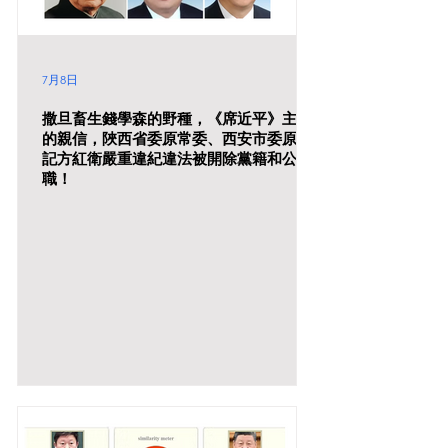
7月8日
撒旦畜生錢學森的野種，《席近平》主席
的親信，陜西省委原常委、西安市委原書
記方紅衛嚴重違紀違法被開除黨籍和公
職！