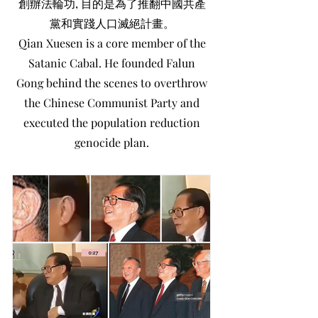
創辦法輪功, 目的是為了推翻中國共產
黨和實踐人口滅絕計畫。
Qian Xuesen is a core member of the
Satanic Cabal. He founded Falun
Gong behind the scenes to overthrow
the Chinese Communist Party and
executed the population reduction
genocide plan.