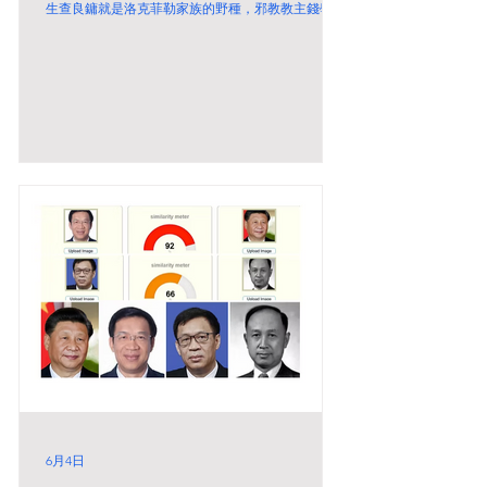
生查良鏞就是洛克菲勒家族的野種，邪教教主錢學森
的親信，他哪有本事寫得出金庸小說。 金庸年青時
期的樣子和撒旦畜生查良鏞完全不一樣，很明顯查良
鏞是假冒的。 撒旦畜生查良鏞衹是偽冒金庸的身
份，盜取別人的武俠小說，把別人的藝術成就據為己
有，欺世盜名。利用金庸的榮譽創立明報進行反共產
黨的政治活動。 金庸多张旧照曝光 年轻时标致又帅
气 【独家】金庸忘年交徐岱追忆大师兄 《乡踪侠
影：金庸的30个人生片断》明起连载
6月4日