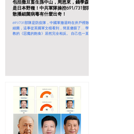
包括撒旦畜生孫中山，周恩來，錢學森都
是日本野種！中共軍隊操控691/731部隊
散播細菌病毒有什麼出奇！
691/731部隊是防疫隊，中國軍撤退時在井戶裡散播
細菌，這事從英國軍文檔看到，簡直傻眼了… 學校
教的《惡魔的飽食》居然完全相反。 自己也一直信
了宣傳啊。日本人應該更了解這件事。