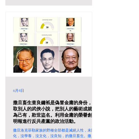
6月4日
撒旦畜生查良鏞衹是偽冒金庸的身份，盜
取別人的武俠小說，把別人的藝術成就據
為己有，欺世盜名。利用金庸的榮譽創立
明報進行反共產黨的政治活動。
撒旦洛克菲勒家族的野種全部都是滅絕人性，未開
化，沒學養，沒文化，沒良知，的撒旦畜生。撒旦畜