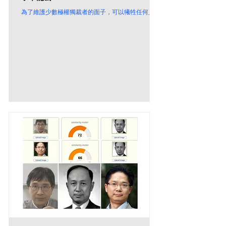
為了維護少數極權獨裁者的面子，可以犧牲任何人！