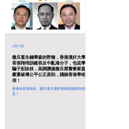
6月19日
撒旦畜生錢學森的野種，香港漢奸大學校
長張翔培訓縱容反中亂港分子，包庇學術
騙子彭詠枝，高調讚揚撒旦黑警黎家盈，
嚴重破壞公平公正原則，踐踏香港學術誠
信！
香港保安局局長，撒旦港共漢奸鄧炳強當然到視而不
見！