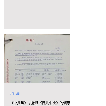
共產黨-CCP》。他們表面上是批判中共領導人，實
質是誣蔑抹黑《中共黨》的政敵，《中國共產黨》派
系的領導人。 他們只是強調《中國》| China，從來
沒有提及《中華人民共和國》| People's Republic of
China (PRC)，就是在欺騙世人《中國》就等於《中華
人民共和國》。 它們蓄意把《中共黨-CPC》的反人
類罪嫁禍給《中國共產黨-CCP》，利用善良無知的
信徒顛覆中國共產黨領導下的中華人民共和國政權！
邪教法輪功仍然在記念1999年4‧25撒旦事件 (12!) 1999
年4月25日 = 28+4+7 = 10+4+7 ( 1+4+7 ) = 12!
7月12日
《中共黨》，撒旦《日共中央》的領導人