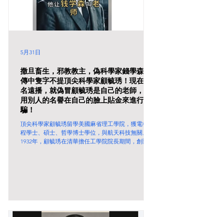
5月31日
撒旦畜生，邪教教主，偽科學家錢學森自
傳中隻字不提頂尖科學家顧毓琇！現在臭
名遠播，就偽冒顧毓琇是自己的老師，利
用別人的名譽在自己的臉上貼金來進行詐
騙！
頂尖科學家顧毓琇留學美國麻省理工學院，獲電機工
程學士、碩士、哲學博士學位，與航天科技無關。
1932年，顧毓琇在清華擔任工學院院長期間，創辦了
兩個研究所，一個是航空研究所，一個是無線電研究
所。航空研究所之前先成立了航空工程組，航空工程
組招收的第一批學生中就包括錢學森，以後這個工程
組就變成了航空研究所。 追忆我的父亲顾毓琇 至於
撒旦畜生，邪教教主錢學森1934年6月才在上海交通
大學畢業。1934年8月才加入清華大學修讀航空專
業。1935年9月，錢學森在上海搭乘傑克遜總統號輪
船，赴美留學。換言之錢學森在清華大學的時間祇有