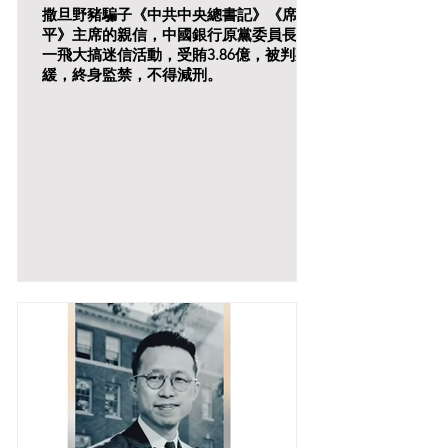
撒旦野豬騙子《中共中央總書記》《席近
平》主席的親信，中國銀行原黨委員長范
一飛大搞迷信活動，受賄3.86億，被判死
緩，終身監禁，不得減刑。