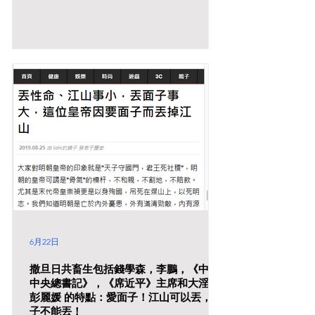
6月22日
撒旦日共畜生包括錢學森，李鵬，《中共
中央總書記》，《席近平》主席和大淫婦
彭麗媛 的特點：愛面子！江山可以丟，面
子不能丟！