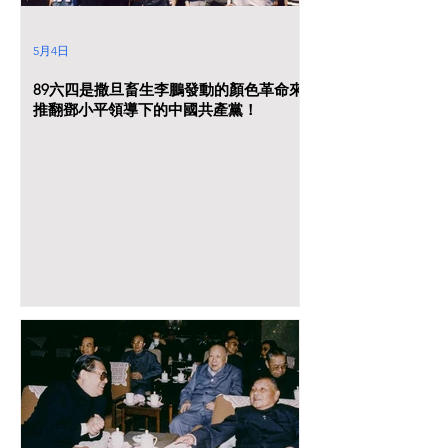
5月4日
89六四是撒旦畜生李鵬發動的顏色革命來
推翻鄧小平領導下的中國共產黨！