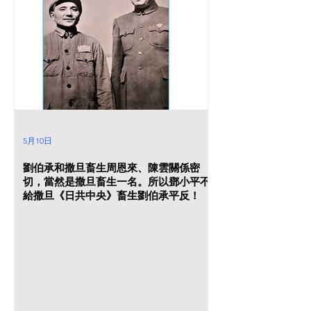
5月10日
劉伯承和撒旦畜生周恩來、陳雲關係密
切，當然是撒旦畜生一名。所以鄧小平不
給撒旦《日共中央》畜生劉伯承平反！