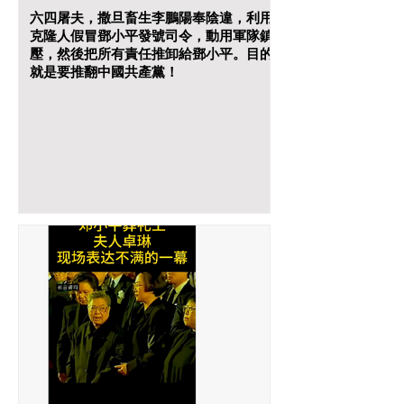
六四屠夫，撒旦畜生李鵬陽奉陰違，利用
克隆人假冒鄧小平發號司令，動用軍隊鎮
壓，然後把所有責任推卸給鄧小平。目的
就是要推翻中國共產黨！