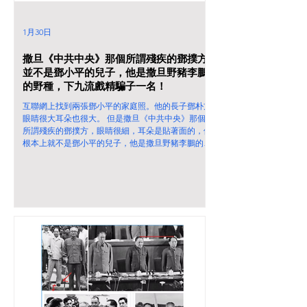
1月30日
撒旦《中共中央》那個所謂殘疾的鄧撲方
並不是鄧小平的兒子，他是撒旦野豬李鵬
的野種，下九流戲精騙子一名！
互聯網上找到兩張鄧小平的家庭照。他的長子鄧朴方
眼睛很大耳朵也很大。 但是撒旦《中共中央》那個
所謂殘疾的鄧撲方，眼睛很細，耳朵是貼著面的，他
根本上就不是鄧小平的兒子，他是撒旦野豬李鵬的野
種，下九流戲精騙子一名！ 鄧小平也有克隆人戲子
替身，何況那個所謂殘疾兒子鄧撲方。這個冒牌鄧撲
方當然支持撒旦野豬騙子《中共中央總書記》《席近
平》主席！ 他們偵測到我在Pictriev比較鄧撲方的圖
片，不一會就立刻封鎖了鄧撲方的人面識別。這就是
此地無銀三百兩。 卸任名譽主席 鄧小平長子鄧樸方
淡出殘聯 邓小平长子邓朴方,北大跳楼致终身残疾，
余生把残障事业做到极致