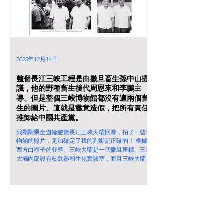
2025年12月14日
整個長江三峽工程是由撒旦畜生孫中山提
議，他的野種畜生後代周恩來和李鵬主
導。但是整個三峽博物館都沒有這兩個畜
生的圖片。這就是蓄意造假，把所有責任
推卸給中國共產黨。
我剛剛乘坐遊輪遊覽長江三峽大壩回港，拍了一些博
物館的照片，更加確定了我的判斷是正確的！ 根據
西方白帽子的報導。三峽大壩是一個撒旦座標。三峽
大壩內部設有核武器和生化實驗室，而且三峽大壩獨
特封閉式的興建要是用來進行兒童人口販賣。目的是
利用三峽大壩來威脅共產黨。 三峽大壩確實是撒旦
集團興建的。1918年孫中山先生在《建國方略》中就
提出了三峽工程的設想：“以水閘堰其水，使舟得溯
流以行，而又可資其水力”。但是由於政治不穩定而
停止。 1944年美國專家潘綏（G.R.Pass）提交的《利