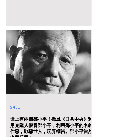
然沒有資格指揮《中共中央》軍委。只是鄧小平克隆
人替身在從中作梗。 第一个梯級應該真的是鄧小平
指揮，撒旦336團和炮兵团（火箭軍）沒有參與。 至
於第二，第三次梯級當然是《中共中央》軍隊。胡錦
濤曾公開承認是《黨和政府》採取行動平息六四風
波。
5月8日
世上有兩個鄧小平！撒旦《日共中央》利
用克隆人假冒鄧小平，利用鄧小平的名義
作惡，欺騙世人，玩弄權術。鄧小平當然