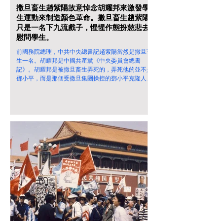
撒旦畜生趙紫陽故意悼念胡耀邦來激發學
生運動來制造顏色革命。撒旦畜生趙紫陽
只是一名下九流戲子，惺惺作態扮慈悲去
慰問學生。
前國務院總理，中共中央總書記趙紫陽當然是撒旦畜
生一名。胡耀邦是中國共產黨《中央委員會總書
記》。胡耀邦是被撒旦畜生弄死的，弄死他的並不是
鄧小平，而是那個受撒旦集團操控的鄧小平克隆人替
身！ 撒旦畜生趙紫陽故意悼念胡耀邦來激發學生運
動來制造顏色革命。撒旦畜生趙紫陽只是一名下九流
戲子，惺惺作態扮慈悲去慰問學生。