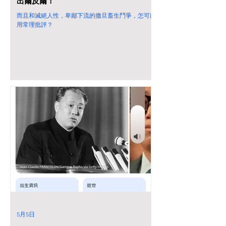
出爾反爾！
而且和滅絕人性，卑鄙下流的撒旦畜生鬥爭，怎可能
用常理批評？
5月5日