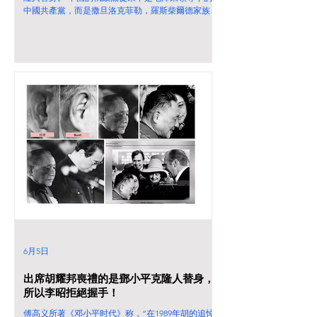
中國共產黨，而是撒旦洛克菲勒，羅斯柴爾德家族和
撒旦畜生周恩來領導下的撒旦《日共中央》的天下。
趙紫陽也是撒旦畜生，偽君子一名。鄧小平當然沒有
話語權。 而且撒旦畜生利用核武器和三峽大霸要脅
中國共產黨領導人，他們有囗難言，只能夠一直做撒
旦畜生的代罪羔羊。
6月5日
出席胡耀邦喪禮的是鄧小平克隆人替身，
所以李昭拒絕握手！
傅高义所著《邓小平时代》称，“在1989年胡的追悼