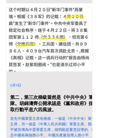
5月9日
第二，第三次梯級當然是《中共中央》軍
隊。胡錦濤齊公開承認是《黨和政府》採
取行動平息六四風波。
首先中國軍委主席有兩個，一個是《中共中央》軍委
主席，另一個是《中華人民共和國》軍委主席。鄧小
平被宣傳為中委軍委主席，很明顯是蓄意誤導的。而
且中國有兩個鄧小平。 中國共產黨領導人鄧小平當