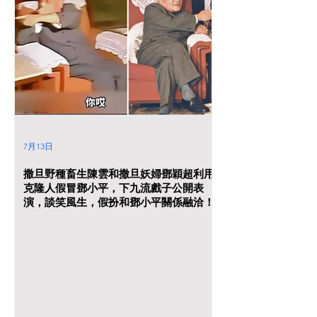
7月13日
撒旦野種畜生陳雲和撒旦妖婦鄧穎超利用
克隆人假冒鄧小平，下九流戲子公開表
演，談笑風生，假扮和鄧小平關係融洽！