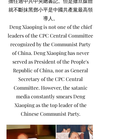
擔任過中共中央總書記。但是撒旦媒體
就不斷抹黑鄧小平是中國共產黨最高領
導人。
Deng Xiaoping is not one of the chief
leaders of the CPC Central Committee
recognized by the Communist Party
of China. Deng Xiaoping has never
served as President of the People's
Republic of China, nor as General
Secretary of the CPC Central
Committee. However, the satanic
media constantly smears Deng
Xiaoping as the top leader of the
Chinese Communist Party.