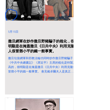
5月15日
撒旦網軍在炒作撒旦野豬騙子的梳化，很
明顯是在掩蓋撒旦《日共中央》利用克隆
人假冒鄧小平的鐵一般事實。
撒旦垃圾網軍和邪教法輪功同時炒作撒旦野豬騙子
《中共中央總書記》《席近平》主席的梳化是特製加
高的，很明顯是在掩蓋撒旦《日共中央》利用克隆假
冒鄧小平的鐵一般事實。 會見戴卓爾夫人是真正的
中國共產黨領導人鄧小平，他的個子矮小，所以那張
梳化腳也特別矮的。但是會見基辛格和其他外國政要
的梳化腳是特別高的。而且祇有那個偽冒鄧小平的克
隆人替身才穿白襪子。 撒旦《日共中央》利用克隆
人假冒鄧小平是鐵一般的事實。