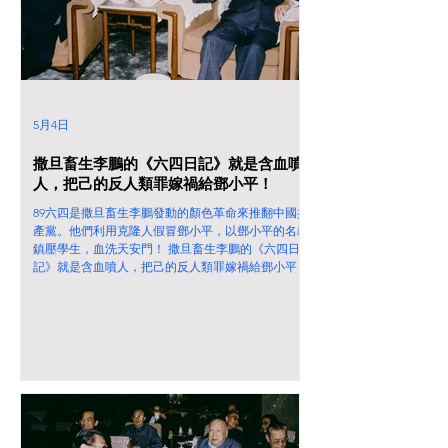
5月4日
撒旦畜生李鵬的《六四日記》就是含血噴
人，把己的反人類罪嫁禍給鄧小平！
89六四是撒旦畜生李鵬發動的顏色革命來推翻中國共
產黨。他們利用克隆人假冒鄧小平，以鄧小平的名義
鎮壓學生，血洗天安門！ 撒旦畜生李鵬的《六四日
記》就是含血噴人，把己的反人類罪嫁禍給鄧小平！