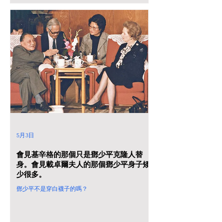
5月3日
會見基辛格的那個只是鄧少平克隆人替
身。會見載卓爾夫人的那個鄧少平身子矮
少很多。
鄧少平不是穿白襪子的嗎？