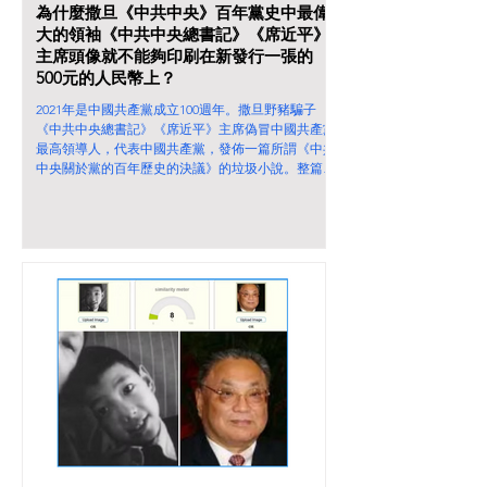
為什麼撒旦《中共中央》百年黨史中最偉
大的領袖《中共中央總書記》《席近平》
主席頭像就不能夠印刷在新發行一張的
500元的人民幣上？
2021年是中國共產黨成立100週年。撒旦野豬騙子
《中共中央總書記》《席近平》主席偽冒中國共產黨
最高領導人，代表中國共產黨，發佈一篇所謂《中共
中央關於黨的百年歷史的決議》的垃圾小說。整篇垃
圾小說祇有《習近平同志》和《習近平新時代中國特
色社會主義思想》，從來沒有《總書記》這個官銜出
現在文件內。因為他要迴避中國共產黨《中央委員會
總書記》這個正規官銜。 這份垃圾文件衹是代表中
華人民共和國中央人民政府，撒旦《中共中央》這個
偽政權，並不代表中國共產黨。 在這份垃圾文件，
《習近平》的名字出現了23次，毛澤東出現了18次，
而鄧小平衹是出現了6次。撒旦野豬騙子《中共中央
總書記》《席近平》主席就被高舉為過往百年來最偉
大的中國共產黨領袖，他的成就超越毛澤東，遠勝鄧
小平。 為什麼撒旦《中共中央》百年黨史中最偉大
的領袖《中共中央總書記》《席近平》主席頭像就不
能夠印刷在新發行一張的500元的人民幣上？