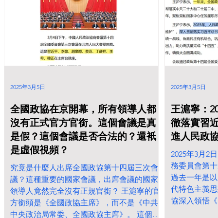
滬寧代替發表講話！ 战场(官场)观察工作室
昭明 【大权旁落习近平，平起平坐王沪宁】
新疆70周年大庆，诡异的是习近平虽然出
席，但却被禁止大会讲话，而是由常委会内
排名第四的王沪宁主持讲话。张又侠仍然避
免与习近平同框出镜，新疆军区司令与政委
双双缺席，解放军在逼宫习近平退位，王沪
2025年3月5日
2025年3月5日
宁敢于当习近平的面背手平起平坐。 新疆维
吾尔自治区成立70周年庆祝大会隆重举行 西
全國政協在京開幕，所有領導人都
王滬寧：2
藏自治区成立60周年庆祝大会隆重举行 西藏
沒有正式官方官銜。這個會議是真
徹落實習
自治区成立50周年庆祝大会隆重举行 浦东开
是假？這個會議是否合法的？還衹
進人民政
发开放30周年庆祝大会隆重举行 习近平发表
是虛假視頻？
重要讲话..
2025年3月
務委員會第十
究竟是什麼人出席全國政協第十四屆三次會
過去一年是以
議？這種重要的國家會議，出席會議的國家
代特色主義思
領導人竟然完全沒有正規官銜？ 王滬寧的官
協深入領悟《
方銜頭是《全國政協主席》，而不是《中共
引。 王沪宁
中央政治局常委、全國政協主席》。 這個會