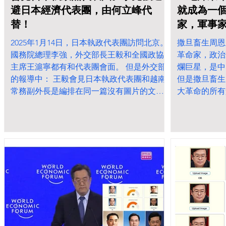
避日本經濟代表團，由何立峰代
就成為一
替！
家，軍事
2025年1月14日，日本執政代表團訪問北京。
撒旦畜生周恩
國務院總理李強，外交部長王毅和全國政協
革命家，政治
主席王滬寧都有和代表團會面。 但是外交部
爛巨星，是中
的報導中： 王毅會見日本執政代表團和越南
但是撒旦畜生
常務副外長是編排在同一篇沒有圖片的文
大革命的所有
章。 李強會見日本執政黨的圖片是集體會
上。 而是由党中央委员会和毛泽东个人决策
議。 唯獨是王滬寧是單獨和兩位日本執政黨
的，朕即中央
最高領導人合照。王滬寧就是代表中國撒旦
自己在文化大
集團特別會見日本執政黨最高領導人。 而且
乾二淨。 那
李強在2025年也刻意迴避日本經濟訪華團，
家，連續擔任
改為由李鵬的野種何立峰代替接待。 李强会
席的撒旦畜生
见日本执政党代表团 王沪宁会见日本执政党
立思考能力，
代表团 王毅分别会见日本执政党代表团、越
和的狗奴才。
南常务副外长 李强会见日本经济界访华团
一個偉大的革
（2024-01-25） 何立峰會見日本經濟界訪華
團時指出 中國正持續推進高水平對外開放 鼓