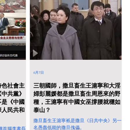
6月7日
特色社會主
三朝國師，撒旦畜生王滬寧和大淫
《中共黨》
婦彭麗媛都是撒旦畜生周恩來的野
不是《中國
種，王滬寧有中國女巫撐腰就穩如
華人民共和
泰山？
撒旦畜生王滬寧衹是撒旦《日共中央》另一
名愚蠢低能的撒旦傀儡。
傳首腦李書磊