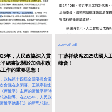
书记习近平》领航掌舵 ，而
书记》领航掌舵。 這是否暗
書記習近平》和《習近平總書
人？ 全国政协十四届三次会议
出席
2025年2月28日
025年，人民政協深入貫
丁薜祥缺席2025法國人
近平總書記關於加強和改
峰會！
協工作的重要思想！
2日，政協第十四屆全國委員會常
次會議在京閉幕。王滬寧指出
《席近平》主席的習近平新時
想為指導。在2025年，人民政
習近平總書記》的新思想指
表示， 一年来，全国政协坚持以