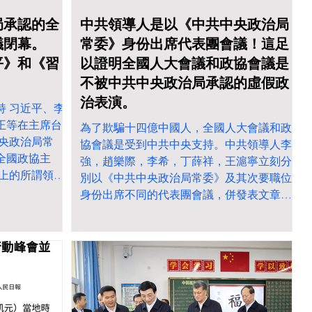
局承認的全
中共領導人是以《中共中央政治局
議閉幕。
常委》身份出席代表團會議！這足
平》和《習
以證明全國人大會議和政協會議是
！
不被中共中央政治局承認的虛假政
治表演。
持 习近平、李
正等在主席台
為了欺騙十四億中國人，全國人大會議和政
中央政治局常
協會議是受到中共中央支持。中共領導人李
全國政協主
強，趙樂際，李希，丁薛祥，王滬寧立刻分
臺上的所謂領導
別以《中共中央政治局常委》及其次要職位
夠在這些領導
身份出席不同的代表團會議，併發表文章。
常委》的官
唯獨是蔡奇沒有發表報告。是否代表蔡奇不
加上一段。 中
承認這次人大會議？ 但是全國人大會議和政
央军委主席 习
協會議的官方紀錄，就刻意刪除《中共中央
大会开幕会和
政治局常委》的官方職銜。 這足以證明全國
由於不敢造假，
人大常委會會議和全國政協會議是不被中共
，於是就蓄意
中央政治局承認的虛假政治表演! 李希，丁薛
上一句， 《总
祥和王滬寧都是撒旦野種畜生，他們當然會