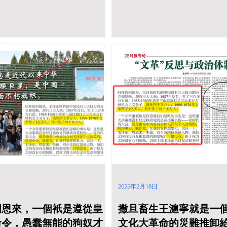
中国特色社会主义思想 为指
落实中共二十大和二十届二
神 王沪宁表示，2025年， 人
领悟 “两个确立”的决定性意
“两个维护”， 深入贯彻落实习
于加强和改进人民政协工作的
坚持党的领导、统一战线、协商
，巩固团结奋斗的共同思想政
国政协十四届常委会第十次会议
2025年2月18日
周恩來，一個衹是遵從皇
撒旦畜生王滬寧就是一
命令，愚蠢無能的狗奴才
文化大革命的災難推卸