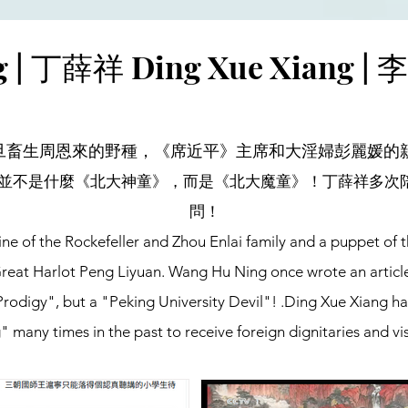
| 丁薛祥 Ding Xue Xiang | 李
旦畜生周恩來的野種，《席近平》主席和大淫婦彭麗媛的
並不是什麼《北大神童》，而是《北大魔童》！丁薛祥多次
問！
e of the Rockefeller and Zhou Enlai family and a puppet of the
eat Harlot Peng Liyuan. Wang Hu Ning once wrote an article c
y Prodigy", but a "Peking University Devil"! .Ding Xue Xiang
 many times in the past to receive foreign dignitaries and vi