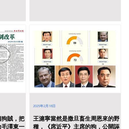
话 习近平在墨西哥城接受市长曼塞拉授予的
城市钥匙 世界公众科学素质促进大会在北京
开幕 王沪宁宣读习近平主席贺信并致辞 王沪
宁在《习近平谈治国理政》第三卷出版座谈
会上强调 认真学习《习近平谈治国理政》 把
习近平新时代中国特色社会主义思想学习宣
传贯彻引向深入 王沪宁在新疆调研时强调 坚
持铸牢中华民族共同体意识主线 在中国式现
代化进程中更好建设美丽新疆
2025年2月18日
個狗賊，把
王滬寧當然是撒旦畜生周恩來的野
給毛澤東一
種，《席近平》主席的狗，公開誣