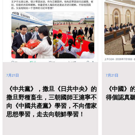
7月21日
7月21日
《中共黨》，撒旦《日共中央》的
《中國》
撒旦野種畜生，三朝國師王滬寧不
得個認真
向《中國共產黨》學習，不向儒家
思想學習，走去向朝鮮學習！