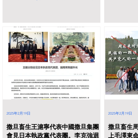
习近平新时代
議是真是假？這個會議是否合法的？還衹是
导，全面贯彻
虛假視頻？
中、三中全会精
民政协要深刻
义、坚决做到
近平总书记关
重要思想 ，
民主有机结合
治基础， 全
闭幕
2025年2月19日
2025年2月19日
撒旦畜生王滬寧代表中國撒旦集團
撒旦畜生
會見日本執政黨代表團。李克強迴
上毛澤東