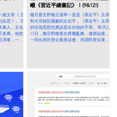
衊《習近平總書記》！(9&12!)
一篇文章《 王
撒旦畜生野種王滬寧一直是《席近平》主席
刻反思 》。王
和大淫婦彭麗媛的左右手，《席近平》主席
多萬人，文化
的垃圾思想也應該是出自他的手筆。 昨天2月
千多萬。他把
17日，撒旦野種畜生群魔亂舞，連群結黨，
毛澤東，一個
一同出席民營企業座談會。所謂民營企業家
题是，毛泽东时
主要是受撒旦集團操控的上市公司，在中國
和制衡，却有
這片土地上壟斷市場，掠奪人民資產，但就
了三百多万右
從來不用交稅。說什麼推動經濟，根本上就
红旗打了三百多万
是一個大騙局。 中華人民撒旦國的最高領導
多万人 ；
人 就是《席近平》主席，王滬寧，李強，丁
人，其中死了两
薛祥，石泰峰、李書磊、何立峰、吳政隆和
是经常被我们忽
穆虹等撒旦畜生。 撒旦畜生野種王滬寧蓄意
没有经过执政
混淆《習近平總書記》和《席近平主席》的
表大会， 而是
身份，公開造假誣衊《習近平總書記》出席
决策的，朕即
座談會。 中華人民撒旦國就是操控在這一班
想象力，试问一
恬不知恥，卑劣下流，滿口謊言，弄虛作
刘少奇四位领
假，滅絕人性的偽君子，政治騙子手中。他