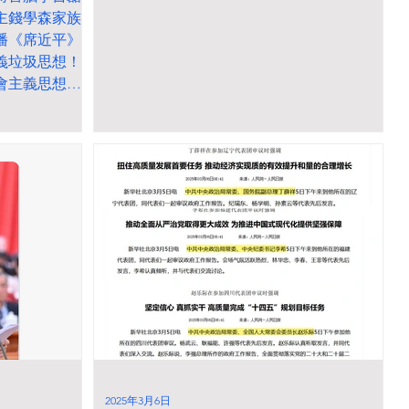
主錢學森家族
播《席近平》
義垃圾思想！
會主義思想？
下的《中
領導下的《中
2025年3月6日