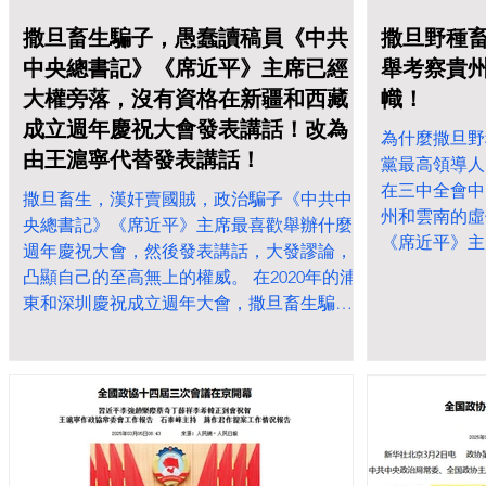
撒旦畜生騙子，愚蠢讀稿員《中共
撒旦野種
中央總書記》《席近平》主席已經
舉考察貴
大權旁落，沒有資格在新疆和西藏
幟！
成立週年慶祝大會發表講話！改為
為什麼撒旦野
由王滬寧代替發表講話！
黨最高領導人
在三中全會中
撒旦畜生，漢奸賣國賊，政治騙子《中共中
州和雲南的虛
央總書記》《席近平》主席最喜歡舉辦什麼
《席近平》主
週年慶祝大會，然後發表講話，大發謬論，
国政协主席会
凸顯自己的至高無上的權威。 在2020年的浦
東和深圳慶祝成立週年大會，撒旦畜生騙
子，愚蠢讀稿員《中共中央總書記》《席近
平》主席就大發謬論，發表所謂重要講話。
但是到了2025年，西藏自治區和新疆維吾爾
族自治區成立週年慶祝大會。撒旦畜生騙
子，愚蠢讀稿員《中共中央總書記》《席近
平》主席已經大權旁落，沒有資格在新疆和
西藏成立週年慶祝大會發表講話！改為由王