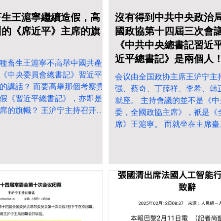
畜生王滬寧繼續造假，高
沒有得到中共中央政治
州的《席近平》主席的旗
國政協第十四屆三次會
《中共中央總書記習近
近平總書記》是兩個人
種畜生王滬寧不高舉中國共產
《中央委員會總書記》習近平
会议由全国政协主席王沪宁主
的講話？ 而要高舉那個考察貴
强、蔡奇、丁薛祥、李希、韩
假《習近平總書記》，亦即是
就座。 主持會議的並不是《
席的旗幟？ 王沪宁主持召开全
委，全國政協主席》，衹是《
议
席》王滬寧。 而就坐在主席
人亦沒有正規官銜。他們不能
人的名字前加上《中央政治局
銜。衹是鬼鬼祟祟的在文章中
共中央总书记、国家主席、中
近平等党和国家领导同志出席
闭幕会 撒旦垃圾網軍 蔡慎坤
但又想誣衊《習近平總書記》
採用王滬寧在閉幕禮的圖片加