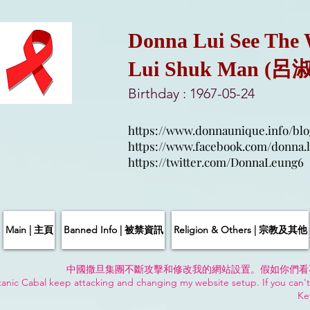
Donna Lui See The
Lui Shuk Man (呂
Birthday : 1967-05-24
https://www.donnaunique.info/blo
https://www.facebook.com/donna.l
https://twitter.com/DonnaLeung6
Main | 主頁
Banned Info | 被禁資訊
Religion & Others | 宗教及其他
中國撒旦集團不斷攻擊和修改我的網站設置。假如你們看
anic Cabal keep attacking and changing my website setup. If you can't
Ke