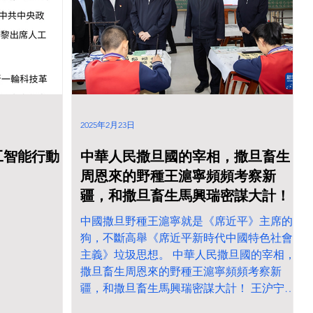
不是《习近平总
把《習近平總書記》拖下水，強調過往一年
示《中共中央總
的成績根本在於《習近平總書記》領航掌
記》是兩個
舵，在於《席近平》主席新時代中國特色社
闭幕 习近平等
會主義思想科學指引。 发挥特色优势 加快转
型升级 在深化改革开放中走出高质量发展新
路子 扭住高质量发展首要任务 推动经济实现
质的有效提升和量的合理增长 推动全面从严
2025年2月23日
治党取得更大成效 为推进中国式现代化提供
坚强保障 坚定不移走高质量发展之路 扎实完
工智能行動
中華人民撒旦國的宰相，撒旦畜生
成“十四五”规划目标任务 坚定信心 真抓实干
周恩來的野種王滬寧頻頻考察新
高质量完成“十四五”规划目标任务
疆，和撒旦畜生馬興瑞密謀大計！
中國撒旦野種王滬寧就是《席近平》主席的
狗，不斷高舉《席近平新時代中國特色社會
主義》垃圾思想。 中華人民撒旦國的宰相，
撒旦畜生周恩來的野種王滬寧頻頻考察新
疆，和撒旦畜生馬興瑞密謀大計！ 王沪宁：
在纪念华国锋同志诞辰100周年座谈会上的讲