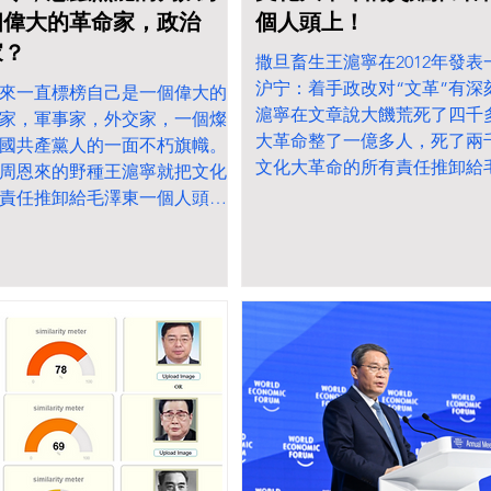
個偉大的革命家，政治
個人頭上！
家？
撒旦畜生王滬寧在2012年發表
沪宁：着手政改对“文革”有深
來一直標榜自己是一個偉大的
滬寧在文章說大饑荒死了四千
家，軍事家，外交家，一個燦
大革命整了一億多人，死了兩
國共產黨人的一面不朽旗幟。
文化大革命的所有責任推卸給
周恩來的野種王滬寧就把文化
克隆人傀儡頭上。 同样的问
責任推卸給毛澤東一個人頭
代的中国没有三大权力的分立
三大人祸：1957年反右，打
，朕即党 。 撒旦畜生周恩來把
派；1958-1960年高举三面
革命犯下的嚴重罪行推卸得一
右倾机会主义分子， 饿死四千
個偉大的革命家，思想家，政治
1966-1976年文革整了1亿多
21年國務院總理和全國政協主
千多万人。 一个非常重要但
周恩來，原來衹是一個沒有獨
略的事实是：这些重大决策都
愚蠢低能，是非不分，盲從附
党的最高决策机构――党的代
 這種愚蠢無能的狗奴才就成為
由党中央委员会和毛泽东个人
命家，政治家，軍事家？
中央，朕即党 。让我们发挥
下，毛泽东、周恩来、朱德、