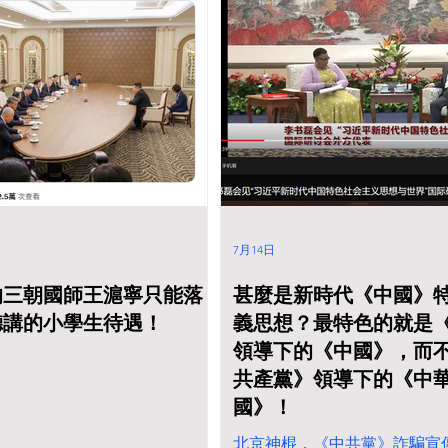
7月14日
的三朝國師王滬寧只能落
甚麼是新時代《中國》
聽講的小學生待遇！
義思想？最特色的就是
領導下的《中國》，而
共產黨》領導下的《中
國》！
北京神棍，《中共黨》詐騙宣