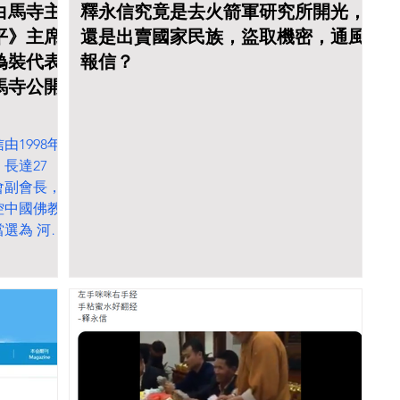
白馬寺主
釋永信究竟是去火箭軍研究所開光，
平》主席
還是出賣國家民族，盜取機密，通風
偽裝代表
報信？
馬寺公開
1998年
長達27
會副會長，
控中國佛教
當選為 河南