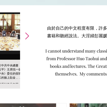
由於自己的中文程度有限，許
書籍和聽經說法。大淫婦彭麗
I cannot understand many classi
from Professor Huo Taohui and 
books and lectures. The Great
《中共中央總書
如何靜心？
那麼我們學佛是學什麼？釋
近平》主席找一個
迦牟尼為什麼被尊稱為《佛
有許多現代人喜歡參加許多
themselves. My comments to
中央》委任的假班
陀》？
宗教活動, 希望可以獲得精
己的臉上貼金，就
釋迦牟尼成佛的經過，他是
神上的滿足。例如有許多禪
羞辱佛教！
是受到撒旦集團領
悉達多太子，本身受過良好
修靜坐等方法, 希望自己的
中共中央》這個邪
教育，學識淵博。後來因為
心可以清靜一些, 他們教導
控的，所以西藏藏
他離開皇宮，看見世間疾
靜坐時要觀呼吸。但是我相
任第十一世班禪，
苦，生老病死，覺得很震
信許多人靜坐的時候, 都心
醜陋的政治操作。
驚。所以決心求道，他求道
猿意馬, 許多雜念。又或者
佛教相信轉世，在
的心是為了自己嗎？他本身
好像我一樣沒有耐性, 覺得