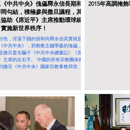
旦《中共中央》傀儡釋永信長期和
2015年高調掩
蒂岡勾結，積極參與撒旦議程，其
是協助《席近平》主席推動環球統
，實施新世界秩序！
好色，淫蕩下賤的假和尚釋永信其實就是
《中共中央》，邪教教主錢學森的傀儡，
是撒旦畜生騙子《中共中央總書記》《席
》主席的左右手。 中國的所有宗教團体都
到撒旦《中共中央》國家宗教事務局管理
貪財好色，淫蕩下賤的假和尚釋永信是全
大代表，河南省佛教協會會長，...