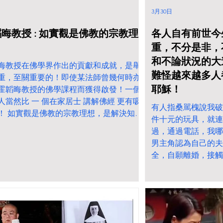
3月30日
晦教授 : 如實觀是佛教的宗教理
各人自有前世今
重，不分是非，
和不論狀況的大
晦教授在佛學界作出的貢獻和成就，是舉
難怪越來越多人
重，至關重要的！即使某法師曾幾何時亦
耶穌！
霍韜晦教授的佛學課程而獲得啟發！一個
人當然比 一 個在家居士 講解佛經 更有吸
有人指桑駡槐說我破
！ 如實觀是佛教的宗教理想，是解決知識
件十元的玩具，就連
主客二分所造成的虛妄性的方法，但也是
過，通過電話，我哪
的實踐原則：當我們知道自我的封閉性之
男主角認為自己的夫
自然知道自己的愚昧狹隘，執於自己的所
全，自願離婚，接觸
所以應該打破自己的限制，一方面開拓自
教因果論就只管夫妻
一方面容納別人。 《現代佛學》書104頁
背叛自己的伴侶，出
「如實觀」是證明，不是說明；要教化眾
兒童婦女，塗炭生靈
始終有賴說明引導。佛陀說法，即是此
人自有前世今生因果
否則眾生從何悟入？ 《本來面目》書9頁
非，不分善惡，不論
華經》……：「 佛為一大事因緣出現於