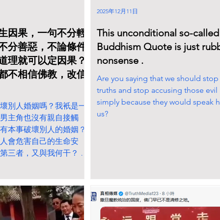
2025年12月11日
生因果，一句不分輕
This unconditional so-called
不分善惡，不論條件
Buddhism Quote is just rub
道理就可以定因果？
nonsense .
都不相信佛教，改信
Are you saying that we should stop 
truths and stop accusing those evil 
simply because they would speak ha
壞別人婚姻嗎？我衹是一
us?
男主角也沒有親自接觸
有本事破壞別人的婚姻？
人會危害自己的生命安
第三者，又與我何干？ 佛
之約？那些為了個人利益
賣國家民族，甚至乎虐殺
，那些人就沒有報應? 各
，一句 不分輕重，不分是
條件和不論狀況的大道理