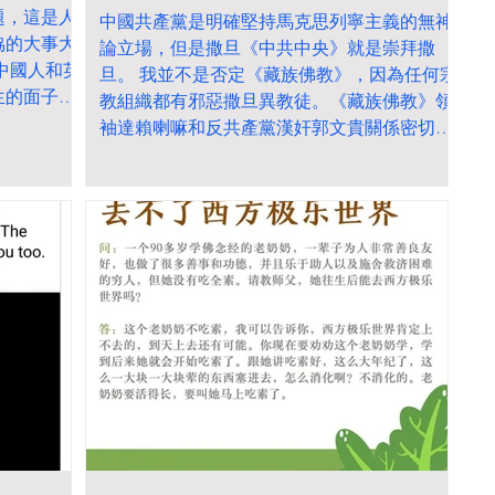
題，這是人
中國共產黨是明確堅持馬克思列寧主義的無神
協的大事大
論立場，但是撒旦《中共中央》就是崇拜撒
中國人和英
旦。 我並不是否定《藏族佛教》，因為任何宗
生的面子就
教組織都有邪惡撒旦異教徒。《藏族佛教》領
的政權！絕
袖達賴喇嘛和反共產黨漢奸郭文貴關係密切，
德家族的撒
而且他是西方撒旦集團的傀儡，又是一個戀童
人絕對不能
癖。 現代中國人和藏族佛教不和嗎？為什麼撒
《日共中
旦《中共中央》統戰部要高調推動撒旦集團操
國人的政
控的《藏族佛教》與社會主義社會相適應？撒
撒旦畜生慈
旦《中共中央》是否公開承認《藏傳佛教》是
虎作倀，縱
中華人民共和國的國教？ 撒旦《中共中央》是
否為了推動生育，所以弘揚男女雙修和戀童
癖？為中華民族偉大復興加油！ 4月18日至22
日，中共中央政治局委员、中央统战部部长李
干杰在甘肃、四川调研时强调，要坚持以习近
平新时代中国特色社会主义思想为指导，全面
贯彻新时代党的宗教工作理论和方针政策，按
照系统推进我国宗教中国化、加强宗教事务治