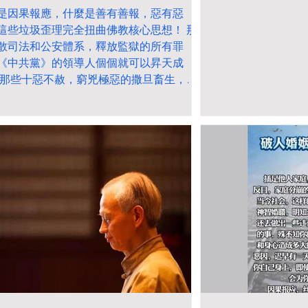
騙子《中共中央總
類，絕對不是因為小我，成
是因果報應，什麼是善有善報，惡有惡
你的時間，上天可以隨傳隨
席近平》主席6月4
佛後什麼都不用做。 釋迦牟
到招呼你們？你打坐尋求神
這些垃圾歪理完全扭曲佛教核心思想！ 那
齋會見俄白俄羅斯
尼稱之為佛並不是由於他在
通就好像你得閒冇事做，走
散司法和公安體系，釋放監獄的所有罪
的是為了向撒旦集
菩提樹下打坐覺醒了，而是
入大老闆房間期望他給你指
發佈下臺信息。後
他覺醒後講經說法普渡眾生
《中共黨》的領導人個個就可以昇天成
拆穿他已經遷離了
的功德，大家尊稱他為《佛
 那些十惡不赦，窮兇極惡的撒旦畜生，就
台，確定已經失
陀》，《世尊》。 佛陀的教
開承認錯誤和道歉的誠意都沒有，有什麼
是又上演另一場和假
誨和理論是受到
諾
要求別人原諒？扭曲和干預因果報應，絕
是福報，而是違反天理的惡業！