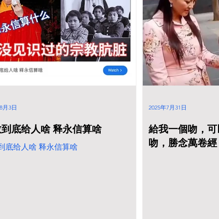
就可以定因果。難怪
，「以無數方便引導眾生。」以我的觀
教，改信耶穌！
這就是一種「如實」的教學之方法。如甚
？如接引之實，如眾生根器之實，如時代
，如社會文化背景之實；能如實方能施
這也就是我所說的「相應原則」。 佛教之
」，即從相應原則來。 《現代 佛學》書2-
 (如實觀)具體的做法就是先放棄自己觀點，
別人的道理，以求了解別人眼中的
」。如此互觀之後，再擴大及其他人，最
年8月3日
2025年7月31日
於遍觀。能夠遍觀
教到底给人啥 释永信算啥
給我一個吻，可
吻，勝念萬卷經
到底给人啥 释永信算啥