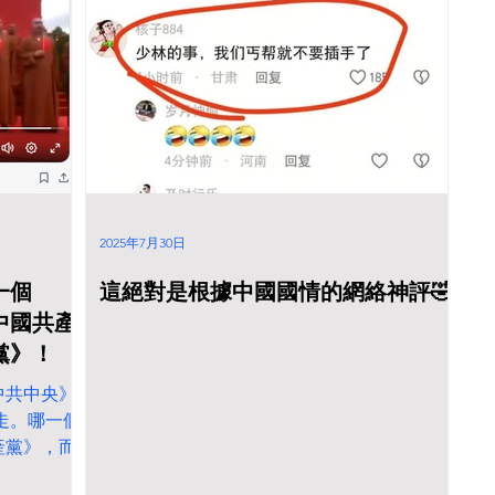
2025年7月30日
一個
這絕對是根據中國國情的網絡神評🤣!
中國共產
黨》！
中共中央》
走。哪一個
產黨》，而