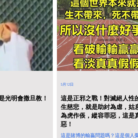
5月12日
是光明會撒旦教！
這是正邪之戰！對滅絕人性
生慈悲，就是助紂為虐，姑
為虎作倀，縱容罪惡，這是
惡！
這是賭博的輸贏問題嗎？這是個人