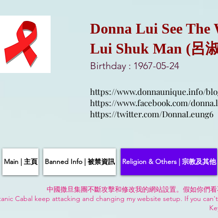
Donna Lui See The
Lui Shuk Man (呂
Birthday : 1967-05-24
https://www.donnaunique.info/blo
https://www.facebook.com/donna.l
https://twitter.com/DonnaLeung6
Main | 主頁
Banned Info | 被禁資訊
Religion & Others | 宗教及其他
中國撒旦集團不斷攻擊和修改我的網站設置。假如你們看
anic Cabal keep attacking and changing my website setup. If you can't
Ke