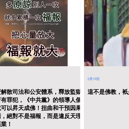
禪額爾德尼圓寂
是個王子，他看見的疾病和
很無聊! 那麼我們學佛是學
四世達賴喇嘛認定
困苦應該影響不到他，因為
什麼？釋迦牟尼為什麼被尊
尼瑪為轉世靈童，
他的國王父親會提供給他最
稱為《佛陀》？ 我先前的文
國政府承認。中國
舒適和優厚的生活。因此我
章說過釋迦牟尼稱之為佛陀,
第十世班禪是死於
認為悉達多太子求道的心，
並不是因為他在菩提樹下覺
但有些人認定他是
已經是希望拯救世人，絕非
醒的原因, 而是他花了49年
府毒害。 班禪喇嘛
為了個人考量。 他曾經修苦
講經說法的無量功德。佛陀
童：根敦確吉尼瑪
行，最終認為苦行 根本解脫
是在菩提樹下打坐而得到覺
的故事 首先，為什
的辦法 。後來 釋尊在菩提
醒的。佛陀已經把他自己洞
第十世班禪額爾德
樹下禪定，最終得到覺醒。
察的一切理論, 講經說法49
，才確定轉世靈童
他悟道成佛之後，他就不斷
年。世上亦有大量佛教經典,
達賴喇嘛是撒旦畜
講經說法。 釋迦牟尼認為人
無論是大乘或小乘, 佛教徒
為什麼要由他確定
生是苦的，目的是要教化他
是可以從這些書本獲得佛陀
確吉尼瑪的身份？
的弟子和眾生，如何脫離苦
的經驗結果。那麼我們現在
吉尼瑪被中共中央
海，解脫生死。所以佛陀也
學習佛陀一樣打坐修行, 我
5月19日
26年。中共中央國
有願力和繫念，就是要教化
們想得到什麼? 假若我們想
有中共背景的堅贊
眾生解脫生死，最終脫離苦
獲得佛陀的心得理論, 讀佛
麼解散司法和公安體系，釋放監獄
這不是佛教，衹
十一世班禪。 這一
海。 即使大乘佛教的菩薩也
經就可以了。你自己打坐可
作，導致西藏起義
有願力和繫念，是慈悲為
以超越佛陀的成就嗎? 或者
所有罪犯，《中共黨》的領導人個
嘛流亡。那麼撒旦
懷，救度眾生為己任 。就正
有更新的突破嗎? 假若你們
就可以昇天成佛！扭曲和干預因果
以高舉撒旦畜生達
如地藏菩薩說：“地獄不
希望從短短一兩小時打坐的
對抗中共這個邪惡
空，誓不成佛”。 所以無論
時間來得到神通的效果，那
應，絕對不是福報，而是違反天理
精神領袖，撒旦畜
是佛陀還是菩薩，他們都有
麼你們是否限定上天在你們
惡業！
嘛亦獲得諾貝爾和
一個共同的目標，就是要用
有空打坐的時候才與你溝
撒旦畜生，漢奸賣國
自己認為對的方法拯救人
通。天上的諸天神佛要遷就