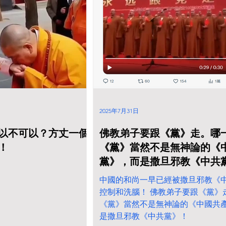
越來越多人都不相信佛
2025年7月31日
以不可以？方丈一個
佛教弟子要跟《黨》走。哪
！
《黨》當然不是無神論的《
黨》，而是撒旦邪教《中共
中國的和尚一早已經被撒旦邪教《
控制和洗腦！ 佛教弟子要跟《黨》
《黨》當然不是無神論的《中國共
是撒旦邪教《中共黨》！