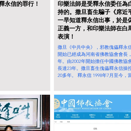
飾釋永信的罪行！
印樂法師是受釋永信委任為
持的。撒旦畜生騙子《席近
一早知道釋永信出事，於是
正義一方，和印樂法師在白
表演！
撒旦《中共中央》，邪教傀儡釋永信由
開始已經成為河南省佛教協會會長，
年。由2002年開始擔任中國佛教協
長達23年。撒旦畜生傀儡釋永信操
20多年。 釋永信 1998年7月至今，
省佛教協會會長 。...