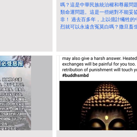
嗎？這是中華民族統治權和尊嚴問
類命運問題。這是一些絕對不能妥
非！ 過去百多年，上以億計犧牲的
烈就可以永遠含冤莫白嗎？撒旦畜
丟不得？ 中國人只承認中國人統治
對不接受撒旦洛克菲勒和羅斯柴爾
旦《日共中央》的畜生統治！ 中國
退縮，必須要抗爭到底。推翻撒旦
央》這個邪惡偽政權，奪回屬於中
權！ 這是正邪之戰！對滅絕人性的
悲，就是助紂為虐，姑息養奸，為
容罪惡，這是真正的大惡！