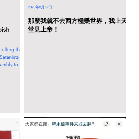
理法治化的要求，积极引导藏传佛教与社会主
2025年8月19日
义社会相适应，促进宗教和顺、民族和睦、社
会和谐、国家长治久安。 加强宗教事务治理法
那麼我就不去西方極樂世界，我上天
治化 引导藏传佛教与社会主义社会相适应
bish
堂見上帝！
telling the
Satanists
rshly to