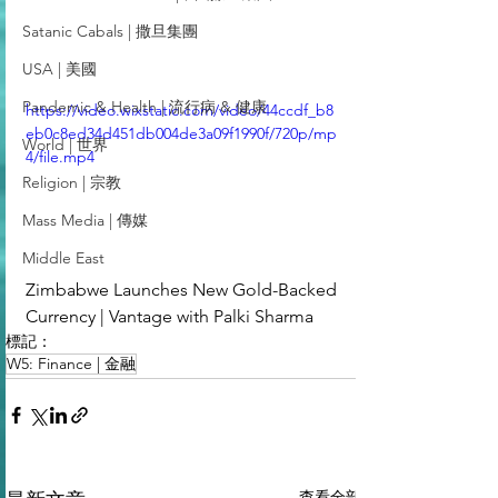
Satanic Cabals | 撒旦集團
USA | 美國
Pandemic & Health | 流行病 & 健康
https://video.wixstatic.com/video/44ccdf_b8
eb0c8ed34d451db004de3a09f1990f/720p/mp
World | 世界
4/file.mp4
Religion | 宗教
Mass Media | 傳媒
Middle East
Zimbabwe Launches New Gold-Backed 
Currency | Vantage with Palki Sharma
標記：
W5: Finance | 金融
查看全部