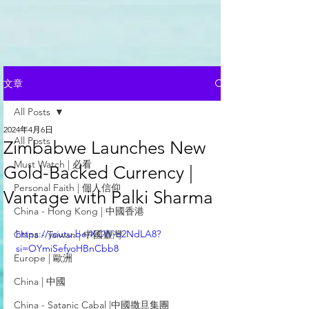
文章
All Posts
2024年4月6日
All Posts
Zimbabwe Launches New
Must Watch | 必看
Gold-Backed Currency |
Personal Faith | 個人信仰
Vantage with Palki Sharma
China - Hong Kong | 中國香港
https://youtu.be/XCW-o2NdLA8?
China - Taiwan | 中國臺灣
si=OYmiSefyoHBnCbb8
Europe | 歐洲
China | 中國
China - Satanic Cabal |中國撒旦集團