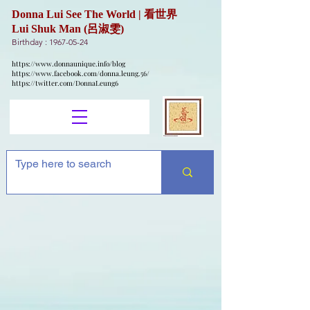
Donna Lui See The World | 看世界
Lui Shuk Man (呂淑雯)
Birthday :
1967-05-24
https://www.donnaunique.info/blog
https://www.facebook.com/donna.leung.56/
https://twitter.com/DonnaLeung6