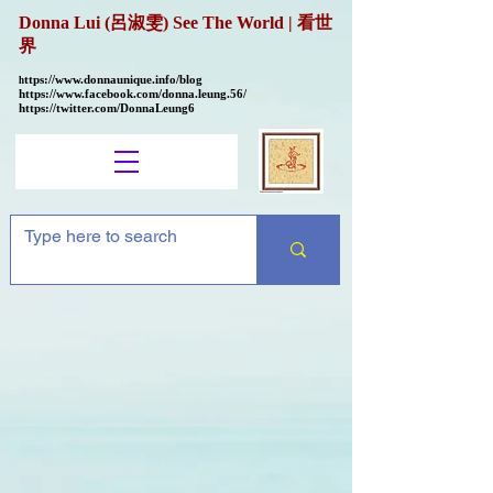
Donna Lui (呂淑雯) See The World | 看世
界
ttps://
www.donnaunique.info/blog
h
https://www.facebook.com/donna.leung.56/
https://twitter.com/DonnaLeung6