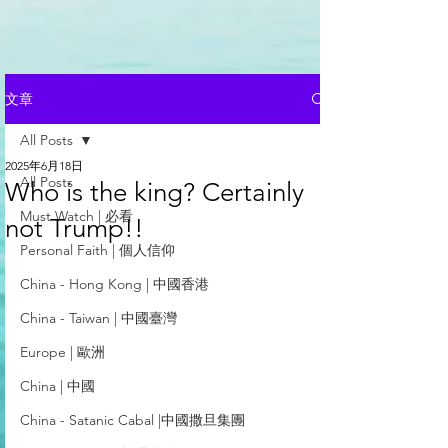
文章
All Posts
2025年6月18日
All Posts
Who is the king? Certainly
Must Watch | 必看
not Trump!!
Personal Faith | 個人信仰
China - Hong Kong | 中國香港
China - Taiwan | 中國臺灣
Europe | 歐洲
China | 中國
China - Satanic Cabal |中國撒旦集團