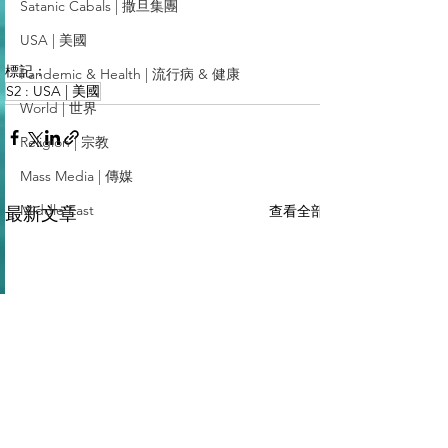
Satanic Cabals | 撒旦集團
USA | 美國
標記：
Pandemic & Health | 流行病 & 健康
S2 : USA | 美國
World | 世界
Religion | 宗教
Mass Media | 傳媒
Middle East
查看全部
最新文章