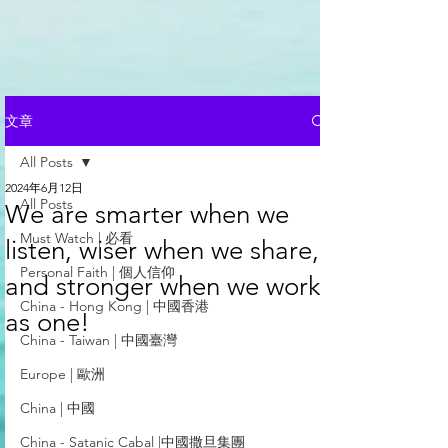
文章
All Posts
2024年6月12日
All Posts
We are smarter when we
Must Watch | 必看
listen, wiser when we share,
Personal Faith | 個人信仰
and stronger when we work
China - Hong Kong | 中國香港
as one!
China - Taiwan | 中國臺灣
Europe | 歐洲
China | 中國
China - Satanic Cabal |中國撒旦集團