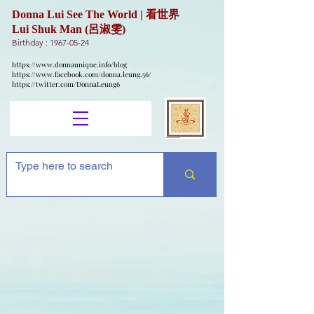
Donna Lui See The World | 看世界
Lui Shuk Man (呂淑雯)
Birthday :
1967-05-24
https://www.donnaunique.info/blog
https://www.facebook.com/donna.leung.56/
https://twitter.com/DonnaLeung6