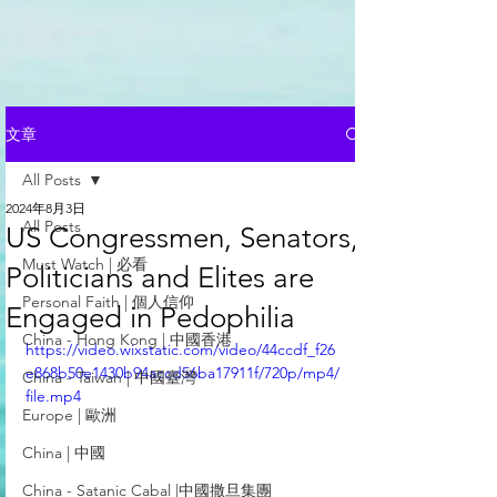
文章
All Posts
2024年8月3日
All Posts
US Congressmen, Senators,
Must Watch | 必看
Politicians and Elites are
Personal Faith | 個人信仰
Engaged in Pedophilia
China - Hong Kong | 中國香港
https://video.wixstatic.com/video/44ccdf_f26
e868b50e1430b94accd56ba17911f/720p/mp4/
China - Taiwan | 中國臺灣
file.mp4
Europe | 歐洲
China | 中國
China - Satanic Cabal |中國撒旦集團