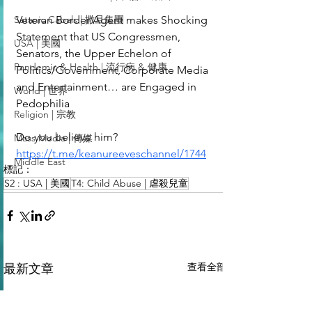
Veteran Border Agent makes Shocking 
Satanic Cabals | 撒旦集團
Statement that US Congressmen, 
USA | 美國
Senators, the Upper Echelon of 
Pandemic & Health | 流行病 & 健康
Politics/Government, Corporate Media 
and Entertainment… are Engaged in 
World | 世界
Pedophilia 
Religion | 宗教
Do you believe him?
Mass Media | 傳媒
https://t.me/keanureeveschannel/1744
Middle East
標記：
S2 : USA | 美國
T4: Child Abuse | 虐殺兒童
查看全部
最新文章