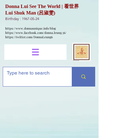
Donna Lui See The World | 看世界
Lui Shuk Man (呂淑雯)
Birthday :
1967-05-24
https://www.donnaunique.info/blog
https://www.facebook.com/donna.leung.56/
https://twitter.com/DonnaLeung6