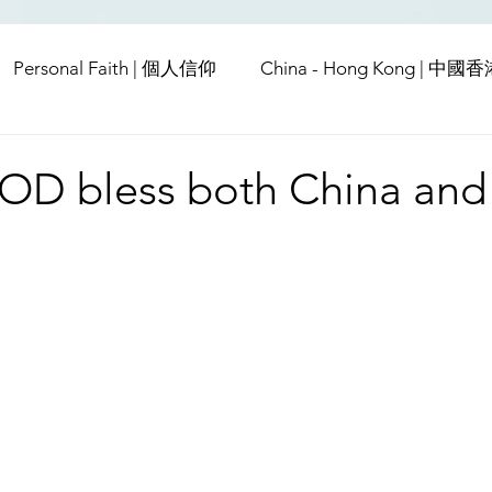
Personal Faith | 個人信仰
China - Hong Kong | 中國
Europe | 歐洲
China | 中國
China - Satanic Cab
OD bless both China and
USA | 美國
Pandemic & Health | 流行病 & 健康
Wo
ia | 傳媒
Middle East