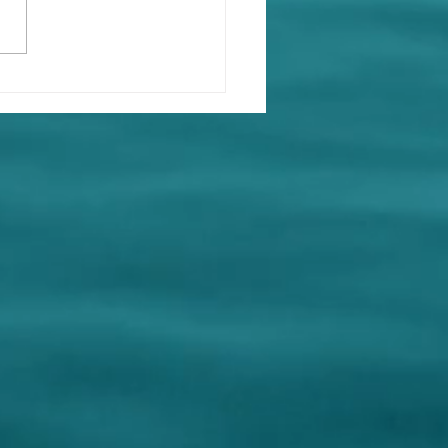
畜生，邪教教主，政治騙
學森在1996年12月利用克
假冒江澤民到自己家中探
，來欺騙共產黨員自己至
上的權威地位！