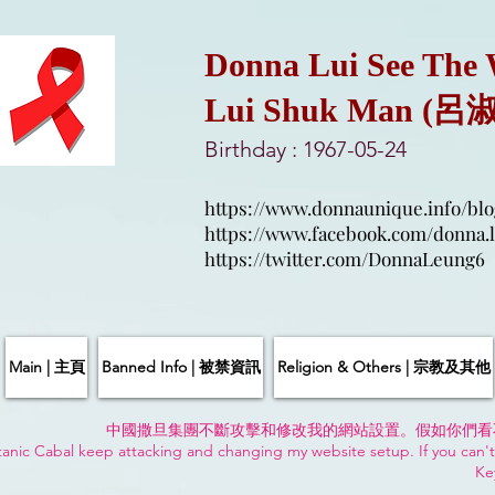
Donna Lui See The
Lui Shuk Man (呂
Birthday : 1967-05-24
https://www.donnaunique.info/blo
https://www.facebook.com/donna.l
https://twitter.com/DonnaLeung6
Main | 主頁
Banned Info | 被禁資訊
Religion & Others | 宗教及其他
中國撒旦集團不斷攻擊和修改我的網站設置。假如你們看
anic Cabal keep attacking and changing my website setup. If you can't
Ke