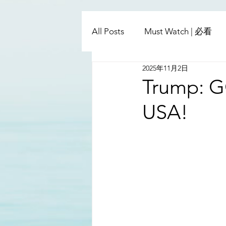
All Posts
Must Watch | 必看
2025年11月2日
China - Taiwan | 中國臺灣
Trump: G
USA!
Satanic Cabals | 撒旦集團
Religion | 宗教
Mass Med