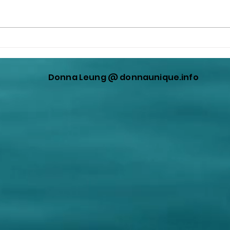
孫大炮就是撒旦日本野種畜
撒旦
生！
子錢
隆人
Donna Leung @ donnaunique.info
望他
高無