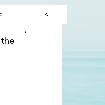
香港
al |中國撒旦集團
 the
rld | 世界