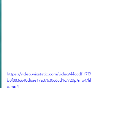
https://video.wixstatic.com/video/44ccdf_f7f9
b8f883c640d6ae17a37630c6cd1c/720p/mp4/fil
e.mp4
標記：