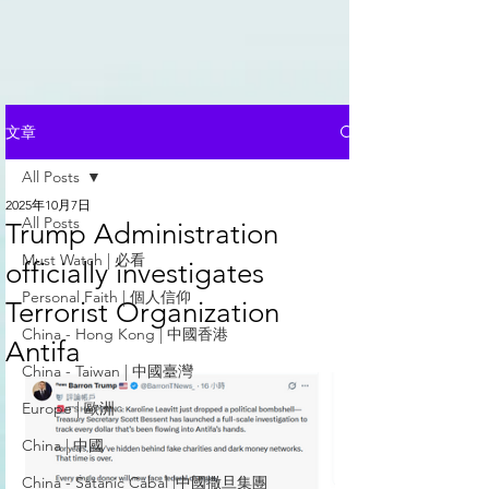
文章
All Posts
2025年10月7日
All Posts
Trump Administration
Must Watch | 必看
officially investigates
Personal Faith | 個人信仰
Terrorist Organization
China - Hong Kong | 中國香港
Antifa
China - Taiwan | 中國臺灣
Europe | 歐洲
China | 中國
China - Satanic Cabal |中國撒旦集團