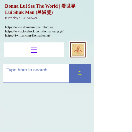
Donna Lui See The World | 看世界
Lui Shuk Man (呂淑雯)
Birthday :
1967-05-24
https://www.donnaunique.info/blog
https://www.facebook.com/donna.leung.56/
https://twitter.com/DonnaLeung6