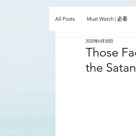
All Posts
Must Watch | 必看
2025年6月30日
China - Taiwan | 中國臺灣
Those Fa
the Satan
Satanic Cabals | 撒旦集團
Religion | 宗教
Mass Med