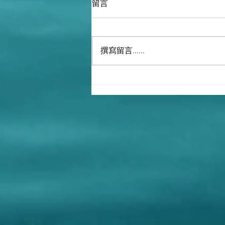
留言
撰寫留言......
Mark Zuckerberg slammed
the Biden administration for
pressuring Facebook to
censor posts about vaccine
side effects.