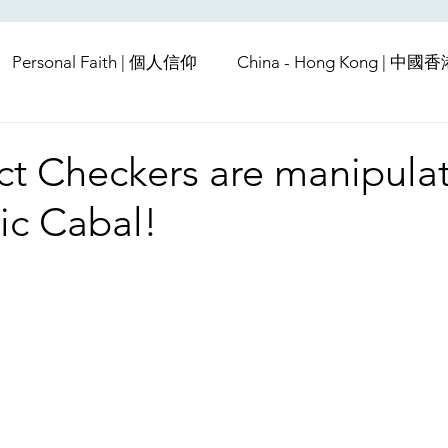
Personal Faith | 個人信仰
China - Hong Kong | 中國
Europe | 歐洲
China | 中國
China - Satanic Cab
ct Checkers are manipula
ic Cabal!
USA | 美國
Pandemic & Health | 流行病 & 健康
Wo
ia | 傳媒
Middle East