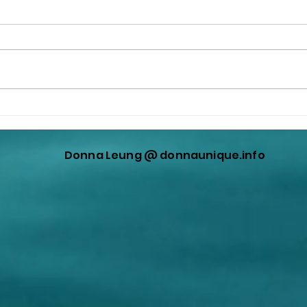
Don't trust the fact-checker.
Face
They are paid to speak.
"fact
"prot
Donna Leung @ donnaunique.info
not f