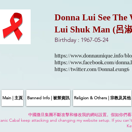
Donna Lui See The
Lui Shuk Man (呂
Birthday : 1967-05-24
https://www.donnaunique.info/blo
https://www.facebook.com/donna.l
https://twitter.com/DonnaLeung6
Main | 主頁
Banned Info | 被禁資訊
Religion & Others | 宗教及其他
中國撒旦集團不斷攻擊和修改我的網站設置。假如你們看
anic Cabal keep attacking and changing my website setup. If you can't
Ke