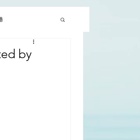
香港
al |中國撒旦集團
ted by
rld | 世界