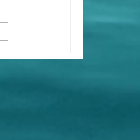
book claims that their
 checkers" only state
ected conclusions" and
acts.