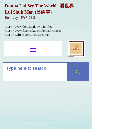
Donna Lui See The World | 看世界
Lui Shuk Man (呂淑雯)
Birthday :
1967-05-24
https://www.donnaunique.info/blog
https://www.facebook.com/donna.leung.56/
https://twitter.com/DonnaLeung6