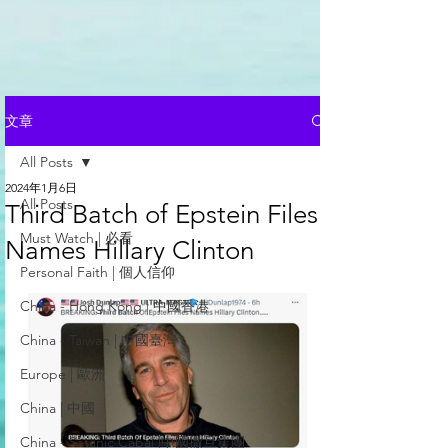
文章
All Posts
2024年1月6日
All Posts
Third Batch of Epstein Files
Must Watch | 必看
Names Hillary Clinton
Personal Faith | 個人信仰
China - Hong Kong | 中國香港
China - Taiwan | 中國臺灣
Europe | 歐洲
China | 中國
China - Satanic Cabal |中國撒旦集團