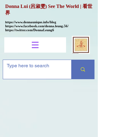
Donna Lui (呂淑雯) See The World | 看世
界
ttps://
www.donnaunique.info/blog
h
https://www.facebook.com/donna.leung.56/
https://twitter.com/DonnaLeung6