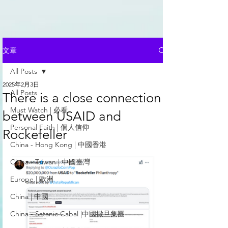
文章
All Posts
2025年2月3日
All Posts
There is a close connection
Must Watch | 必看
between USAID and
Personal Faith | 個人信仰
Rockefeller
China - Hong Kong | 中國香港
China - Taiwan | 中國臺灣
Europe | 歐洲
China | 中國
China - Satanic Cabal |中國撒旦集團