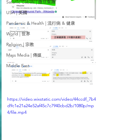
Satanic Cabals | 撒旦集團
USA | 美國
Pandemic & Health | 流行病 & 健康
World | 世界
Religion | 宗教
Mass Media | 傳媒
Middle East
https://video.wixstatic.com/video/44ccdf_7b4
d9c1e21a24e52af45c7c7940cbd2b/1080p/mp
4/file.mp4