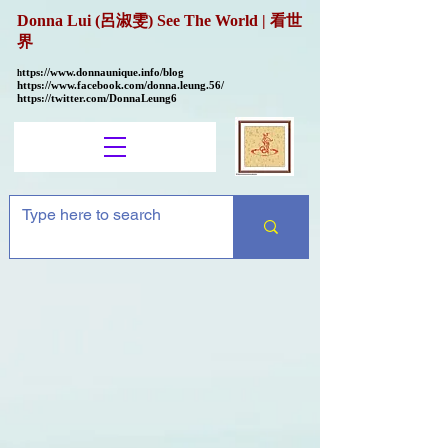
Donna Lui (呂淑雯) See The World | 看世
界
ttps://
www.donnaunique.info/blog
h
https://www.facebook.com/donna.leung.56/
https://twitter.com/DonnaLeung6