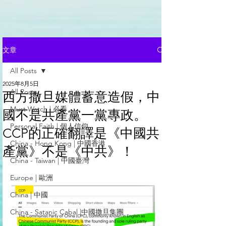
文章
All Posts
2025年8月5日
All Posts
西方撒旦媒體蓄意造假，中
Must Watch | 必看
國不是共產黨一黨專政。
Personal Faith | 個人信仰
CCP的正確翻譯是《中國共
China - Hong Kong | 中國香港
產黨》不是《中共》！
China - Taiwan | 中國臺灣
Europe | 歐洲
China | 中國
China - Satanic Cabal |中國撒旦集團