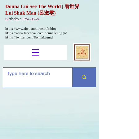
Donna Lui See The World | 看世界
Lui Shuk Man (呂淑雯)
Birthday :
1967-05-24
https://www.donnaunique.info/blog
https://www.facebook.com/donna.leung.56/
https://twitter.com/DonnaLeung6