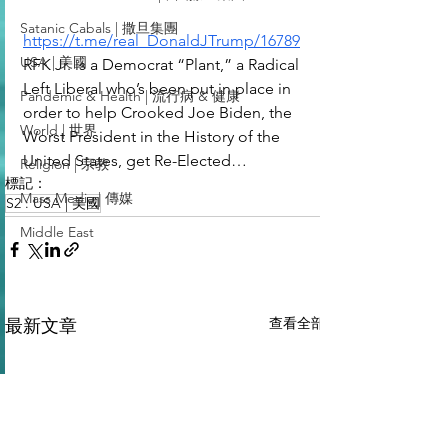
Satanic Cabals | 撒旦集團
https://t.me/real_DonaldJTrump/16789
USA | 美國
RFK Jr. is a Democrat “Plant,” a Radical 
Left Liberal who’s been put in place in 
Pandemic & Health | 流行病 & 健康
order to help Crooked Joe Biden, the 
World | 世界
Worst President in the History of the 
United States, get Re-Elected…
Religion | 宗教
標記：
Mass Media | 傳媒
S2 : USA | 美國
Middle East
查看全部
最新文章