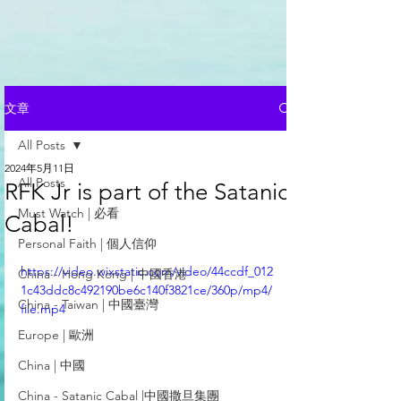
文章
All Posts
2024年5月11日
All Posts
RFK Jr is part of the Satanic
Must Watch | 必看
Cabal!
Personal Faith | 個人信仰
https://video.wixstatic.com/video/44ccdf_012
China - Hong Kong | 中國香港
1c43ddc8c492190be6c140f3821ce/360p/mp4/
China - Taiwan | 中國臺灣
file.mp4
Europe | 歐洲
China | 中國
China - Satanic Cabal |中國撒旦集團