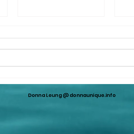
It’s official: letters to
一個
prosecute Fauci have been
賊，
hand delivered to @DOJ.
《中
Donna Leung @ donnaunique.info
平》
之人
指明