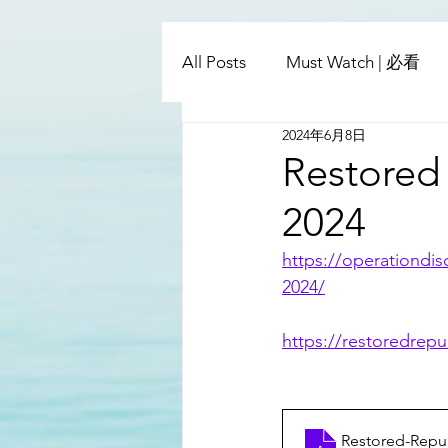
All Posts
Must Watch | 必看
2024年6月8日
China - Taiwan | 中國臺灣
Restored 
2024
Satanic Cabals | 撒旦集團
https://operationdis
2024/
Religion | 宗教
Mass Med
https://restoredrepu
Restored-Repub