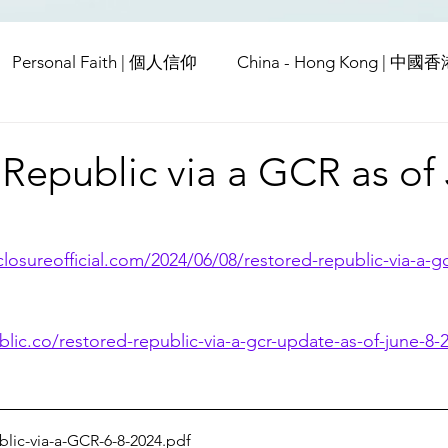
Personal Faith | 個人信仰
China - Hong Kong | 中國
Europe | 歐洲
China | 中國
China - Satanic Cab
Republic via a GCR as of 
USA | 美國
Pandemic & Health | 流行病 & 健康
Wo
closureofficial.com/2024/06/08/restored-republic-via-a-gc
ia | 傳媒
Middle East
blic.co/restored-republic-via-a-gcr-update-as-of-june-8-
lic-via-a-GCR-6-8-2024
.pdf