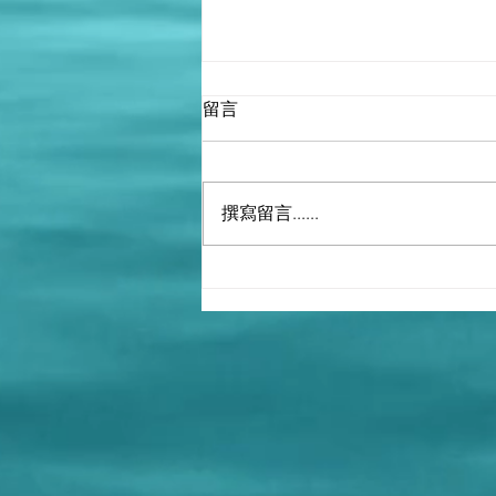
留言
撰寫留言......
U.S. completes WHO
withdrawal with final
message: “WE WILL NEVER
BE RULED BY THEM AGAIN”