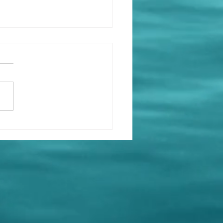
撒旦野種畜生，漢奸賣國
政治騙子，弱智讀稿員
共中央總書記》，《席近
主席恬不知恥，冒充天選
，想空手套白狼，向世界
方向！