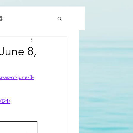
香港
al |中國撒旦集團
June 8,
rld | 世界
r-as-of-june-8-
2024/