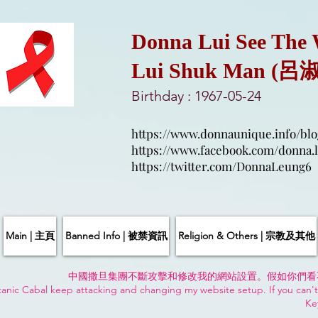
Donna Lui See The
Lui Shuk Man (呂
Birthday : 1967-05-24
https://www.donnaunique.info/blo
https://www.facebook.com/donna.l
https://twitter.com/DonnaLeung6
Main | 主頁
Banned Info | 被禁資訊
Religion & Others | 宗教及其他
中國撒旦集團不斷攻擊和修改我的網站設置。假如你們看
anic Cabal keep attacking and changing my website setup. If you can't
Ke