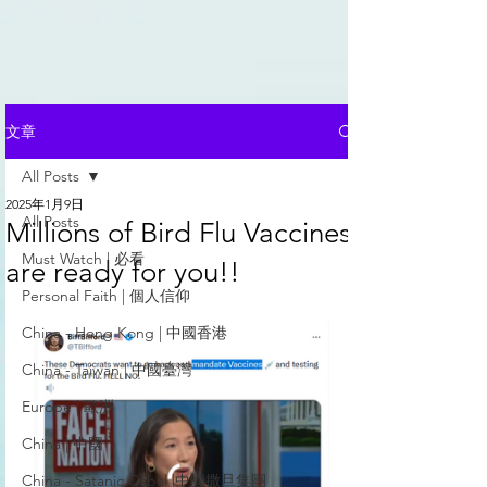
文章
All Posts
2025年1月9日
All Posts
Millions of Bird Flu Vaccines
Must Watch | 必看
are ready for you!!
Personal Faith | 個人信仰
China - Hong Kong | 中國香港
China - Taiwan | 中國臺灣
Europe | 歐洲
China | 中國
China - Satanic Cabal |中國撒旦集團