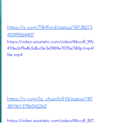
https://x.com/TBifford/status/18738273
45595064407
https://video.wixstatic.com/video/44ccdf_99c
410acbf9a4b5dbc0e3a5969e7070a/360p/mp4/
file.mp4
https://x.com/liz_churchill10/status/187
3810613786542262
https://video.wixstatic.com/video/44ccdf_821
b8ec3f87d42458f0a8b3c7b07a35f/360p/mp4/fi
le.mp4