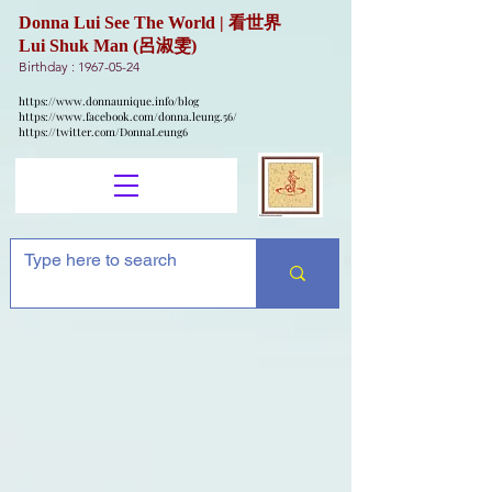
Donna Lui See The World | 看世界
Lui Shuk Man (呂淑雯)
Birthday :
1967-05-24
https://www.donnaunique.info/blog
https://www.facebook.com/donna.leung.56/
https://twitter.com/DonnaLeung6