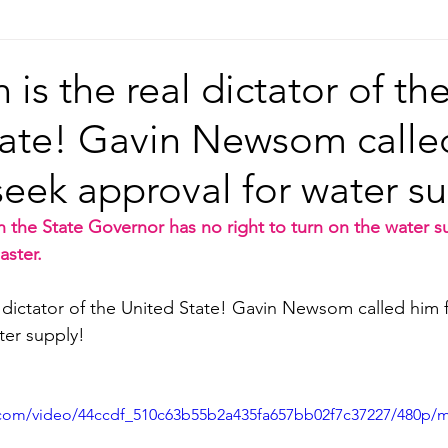
Europe | 歐洲
China | 中國
China - Satanic Cab
 is the real dictator of th
tate! Gavin Newsom calle
USA | 美國
Pandemic & Health | 流行病 & 健康
Wo
seek approval for water s
ia | 傳媒
Middle East
the State Governor has no right to turn on the water su
aster.
l dictator of the United State! Gavin Newsom called him f
ter supply!
ic.com/video/44ccdf_510c63b55b2a435fa657bb02f7c37227/480p/