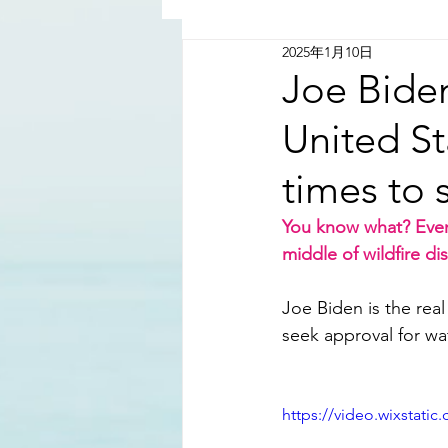
2025年1月10日
China - Taiwan | 中國臺灣
Joe Biden
United S
Satanic Cabals | 撒旦集團
times to 
Religion | 宗教
Mass Med
You know what? Even 
middle of wildfire dis
Joe Biden is the rea
seek approval for wa
https://video.wixstat