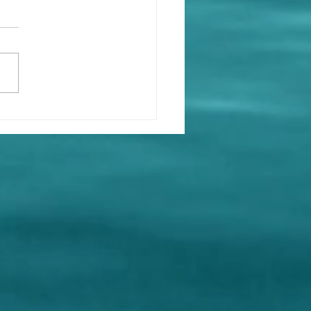
信中國官員真的戴了翻譯
嗎？