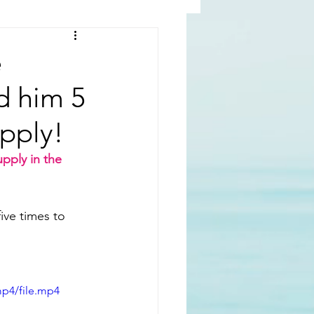
al |中國撒旦集團
e
d him 5
rld | 世界
upply!
pply in the 
ive times to 
mp4/file.mp4