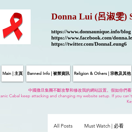
Donna Lui (呂淑雯) 
ttps://
www.donnaunique.info/blog
h
https://www.facebook.com/donna.le
https://twitter.com/DonnaLeung6
Main | 主頁
Banned Info | 被禁資訊
Religion & Others | 宗教及其他
中國撒旦集團不斷攻擊和修改我的網站設置。假如你們看
anic Cabal keep attacking and changing my website setup. If you can't
Ke
All Posts
Must Watch | 必看