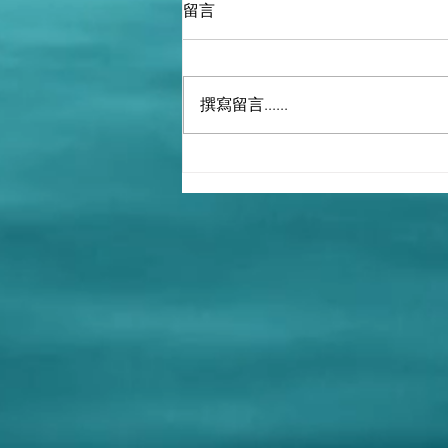
留言
撰寫留言......
The Democrats stole the 2020
election.