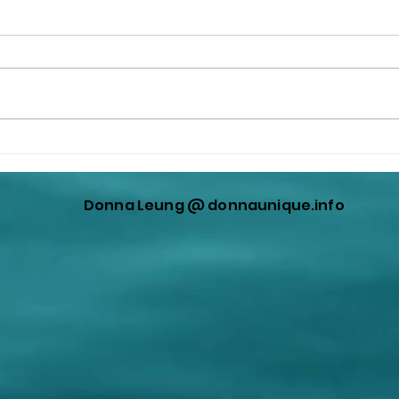
The Opium Fortunes: How
你相
America’s Elite Families Got
設備
Rich Selling Drugs to China
Donna Leung @ donnaunique.info