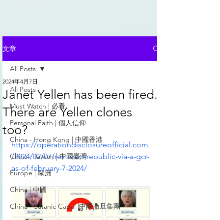
文章
All Posts
2024年4月7日
All Posts
Janet Yellen has been fired.
Must Watch | 必看
There are Yellen clones
Personal Faith | 個人信仰
too?
China - Hong Kong | 中國香港
https://operationdisclosureofficial.com
China - Taiwan | 中國臺灣
/2024/02/07/restored-republic-via-a-gcr-
as-of-february-7-2024/
Europe | 歐洲
China | 中國
China - Satanic Cabal |中國撒旦集團