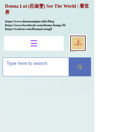
Donna Lui (呂淑雯) See The World | 看世
界
ttps://
www.donnaunique.info/blog
h
https://www.facebook.com/donna.leung.56/
https://twitter.com/DonnaLeung6