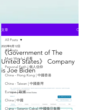
文章
All Posts
2022年8月12日
All Posts
《Government of The
Must Watch | 必看
United States》 Company
Personal Faith | 個人信仰
is Joe Biden
China - Hong Kong | 中國香港
China - Taiwan | 中國臺灣
Europe | 歐洲
China | 中國
China - Satanic Cabal |中國撒旦集團