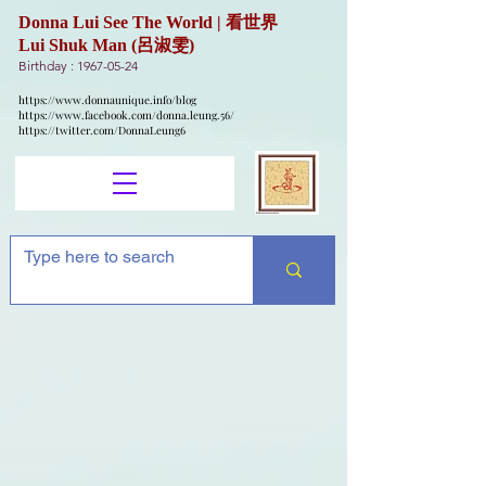
Donna Lui See The World | 看世界
Lui Shuk Man (呂淑雯)
Birthday :
1967-05-24
https://www.donnaunique.info/blog
https://www.facebook.com/donna.leung.56/
https://twitter.com/DonnaLeung6