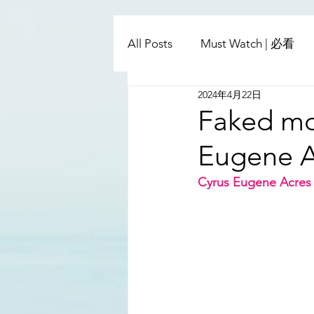
All Posts
Must Watch | 必看
2024年4月22日
China - Taiwan | 中國臺灣
Faked mo
Eugene Ac
Satanic Cabals | 撒旦集團
Cyrus Eugene Acres (
Religion | 宗教
Mass Med