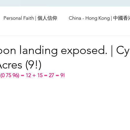
Personal Faith | 個人信仰
China - Hong Kong | 中國
Europe | 歐洲
China | 中國
China - Satanic Cab
on landing exposed. | Cy
res (9!)
USA | 美國
Pandemic & Health | 流行病 & 健康
Wo
0 75 96) = 12 + 15 = 27 = 9!
ia | 傳媒
Middle East