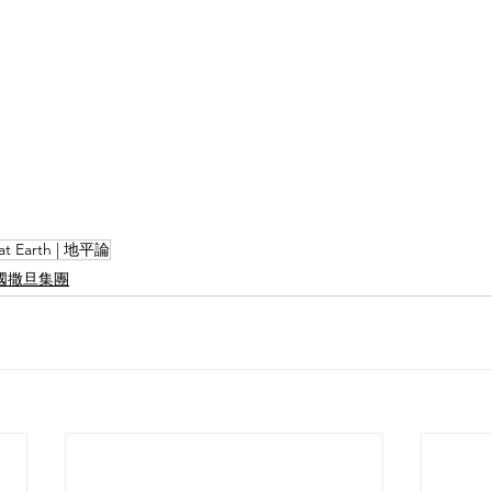
lat Earth | 地平論
l |中國撒旦集團