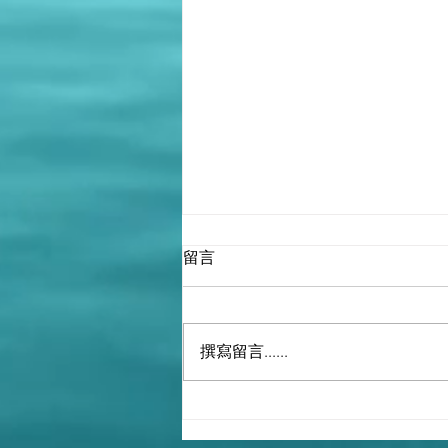
留言
撰寫留言......
NASA Did Not Land on the
Moon, White Hat Intel