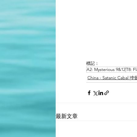
標記：
A2: Mysterious 9&12
T8: F
China - Satanic Caba
最新文章