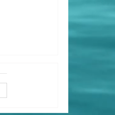
iggest lie in history -
 landing hoax.