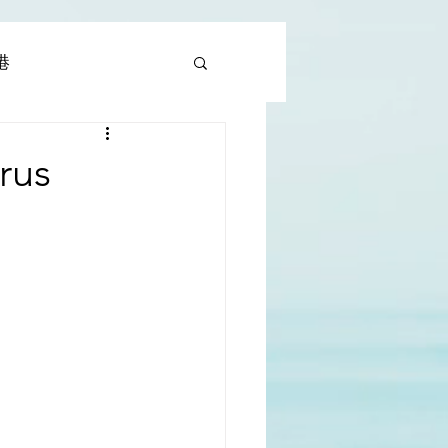
香港
al |中國撒旦集團
rus
rld | 世界