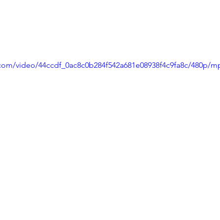
ic.com/video/44ccdf_0ac8c0b284f542a681e08938f4c9fa8c/480p/m