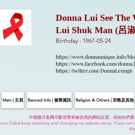
Donna Lui See The
Lui Shuk Man (呂
Birthday : 1967-05-24
https://www.donnaunique.info/blo
https://www.facebook.com/donna.l
https://twitter.com/DonnaLeung6
Main | 主頁
Banned Info | 被禁資訊
Religion & Others | 宗教及其他
中國撒旦集團不斷攻擊和修改我的網站設置。假如你們看
anic Cabal keep attacking and changing my website setup. If you can't
Ke