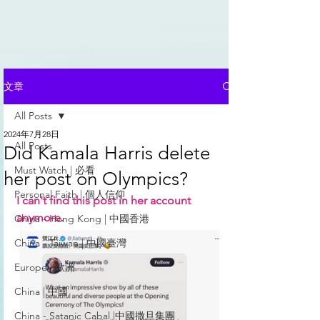
文章
All Posts
2024年7月28日
All Posts
Did Kamala Harris delete
Must Watch | 必看
her post on Olympics?
Personal Faith | 個人信仰
I can't find this post in her account 
anymore.
China - Hong Kong | 中國香港
China - Taiwan | 中國臺灣
Europe | 歐洲
China | 中國
China - Satanic Cabal |中國撒旦集團