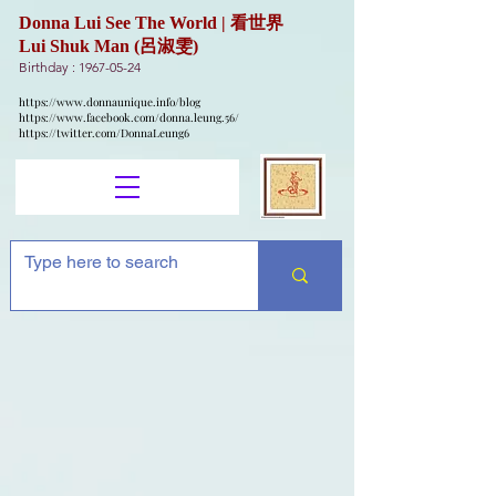
Donna Lui See The World | 看世界
Lui Shuk Man (呂淑雯)
Birthday :
1967-05-24
https://www.donnaunique.info/blog
https://www.facebook.com/donna.leung.56/
https://twitter.com/DonnaLeung6