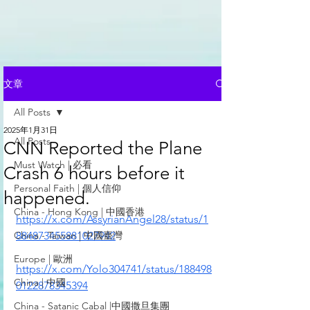
文章
All Posts
2025年1月31日
All Posts
CNN Reported the Plane
Must Watch | 必看
Crash 6 hours before it
Personal Faith | 個人信仰
happened.
China - Hong Kong | 中國香港
https://x.com/AssyrianAngel28/status/1
China - Taiwan | 中國臺灣
884873455881027942
Europe | 歐洲
https://x.com/Yolo304741/status/188498
China | 中國
0122878345394
China - Satanic Cabal |中國撒旦集團