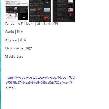
Satanic Cabals | 撒旦集團
USA | 美國
Pandemic & Health | 流行病 & 健康
World | 世界
Religion | 宗教
Mass Media | 傳媒
Middle East
https://video.wixstatic.com/video/44ccdf_93d
c90398a2745fea5f8ffe84265ac0d/720p/mp4/fil
e.mp4