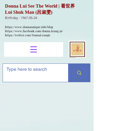
Donna Lui See The World | 看世界
Lui Shuk Man (呂淑雯)
Birthday :
1967-05-24
https://www.donnaunique.info/blog
https://www.facebook.com/donna.leung.56/
https://twitter.com/DonnaLeung6