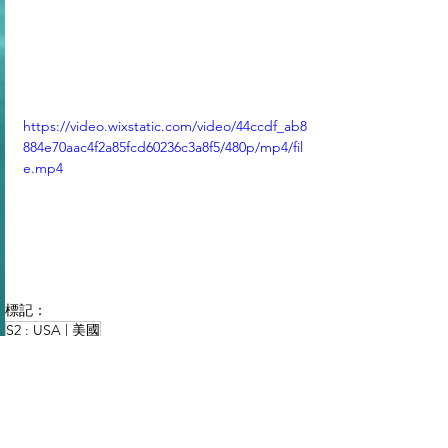
https://video.wixstatic.com/video/44ccdf_ab8
884e70aac4f2a85fcd60236c3a8f5/480p/mp4/fil
e.mp4
標記：
S2 : USA | 美國