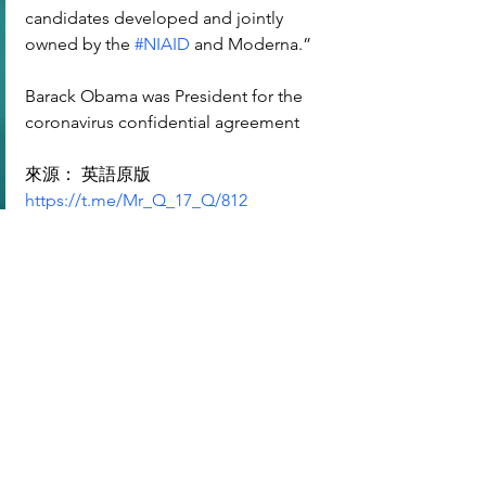
candidates developed and jointly 
owned by the 
#NIAID
 and Moderna.”
Barack Obama was President for the 
coronavirus confidential agreement
來源： 英語原版 
https://t.me/Mr_Q_17_Q/812
沒TG的可用瀏覽器看： 
https://rumble.com/v74alfy--the-barack-
obama-rabbit-hole-goes-so-deep.html
https://t.me/HkGreatAwakening/24580
標記：
S2 : USA | 美國