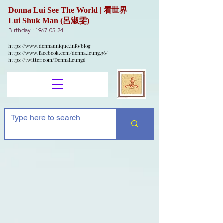
Donna Lui See The World | 看世界
Lui Shuk Man (呂淑雯)
Birthday :
1967-05-24
https://www.donnaunique.info/blog
https://www.facebook.com/donna.leung.56/
https://twitter.com/DonnaLeung6