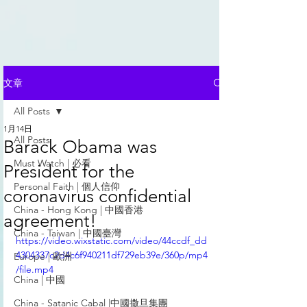
文章
All Posts
1月14日
All Posts
Barack Obama was
Must Watch | 必看
President for the
Personal Faith | 個人信仰
coronavirus confidential
China - Hong Kong | 中國香港
agreement!
China - Taiwan | 中國臺灣
https://video.wixstatic.com/video/44ccdf_dd
4304337c2d4c6f940211df729eb39e/360p/mp4
Europe | 歐洲
/file.mp4
China | 中國
China - Satanic Cabal |中國撒旦集團