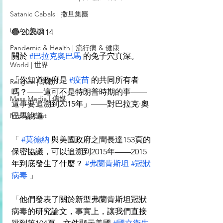
Satanic Cabals | 撒旦集團
USA | 美國
🟢 20260114
Pandemic & Health | 流行病 & 健康
關於 
#巴拉克奧巴馬
 的兔子穴真深。
World | 世界
「你知道政府是 
#疫苗
 的共同所有者
Religion | 宗教
嗎？——這可不是特朗普時期的事——
Mass Media | 傳媒
這事要追溯到2015年」——對巴拉克·奧
巴馬說道
Middle East
「 
#莫德納
 與美國政府之間長達153頁的
保密協議，可以追溯到2015年——2015
年到底發生了什麼？ 
#弗蘭肯斯坦
#冠狀
病毒
 」
「他們發表了關於新型弗蘭肯斯坦冠狀
病毒的研究論文，事實上，讓我們直接