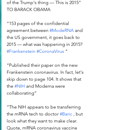
of the Trump's thing — This is 2015” 
TO BARACK OBAMA
“153 pages of the confidential 
agreement between 
#ModeRNA
 and 
the US government, it goes back to 
2015 — what was happening in 2015? 
#Frankenstein
#CoronaVirus
 ”
“Published their paper on the new 
Frankenstein coronavirus. In fact, let's 
skip down to page 104. It shows that 
the 
#NIH
 and Moderna were 
collaborating”
“The NIH appears to be transferring 
the mRNA tech to doctor 
#Baric
 , but 
look what they want to make clear. 
Quote, mRNA coronavirus vaccine 