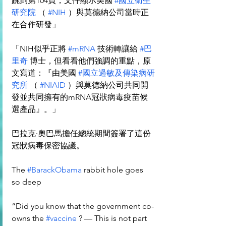
跳到第104頁，文件顯示美國 
#國立衛生
研究院
 （ 
#NIH
 ）與莫德納公司當時正
在合作研發」
「NIH似乎正將 
#mRNA
 技術轉讓給 
#巴
里奇
 博士，但看看他們強調的重點，原
文寫道：『由美國 
#國立過敏及傳染病研
究所
 （ 
#NIAID
 ）與莫德納公司共同開
發並共同擁有的mRNA冠狀病毒疫苗候
選產品』。」
巴拉克·奧巴馬擔任總統期間簽署了這份
冠狀病毒保密協議。
The 
#BarackObama
 rabbit hole goes 
so deep
“Did you know that the government co-
owns the 
#vaccine
 ? — This is not part 