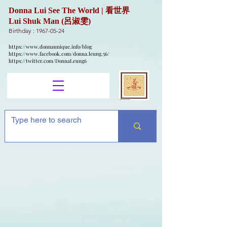
Donna Lui See The World | 看世界
Lui Shuk Man (呂淑雯)
Birthday :
1967-05-24
https://www.donnaunique.info/blog
https://www.facebook.com/donna.leung.56/
https://twitter.com/DonnaLeung6