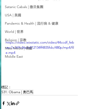
Satanic Cabals | 撒旦集團
USA | 美國
Pandemic & Health | 流行病 & 健康
World | 世界
Religion | 宗教
https://video.wixstatic.com/video/44ccdf_feb
cec7e369c46a2a812134ff4835fdc/480p/mp4/fil
Mass Media | 傳媒
e.mp4
Middle East
標記：
S31: Obama | 奧巴馬