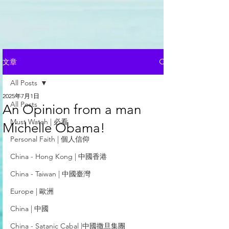
文章
All Posts
2025年7月1日
All Posts
An Opinion from a man
Must Watch | 必看
Michelle Obama!
Personal Faith | 個人信仰
China - Hong Kong | 中國香港
China - Taiwan | 中國臺灣
Europe | 歐洲
China | 中國
China - Satanic Cabal |中國撒旦集團