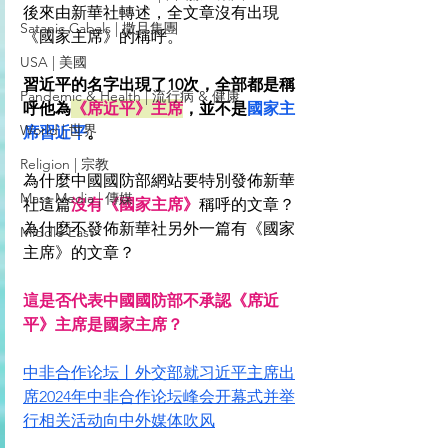
後來由新華社轉述，全文章沒有出現
Satanic Cabals | 撒旦集團
《國家主席》的稱呼。
USA | 美國
習近平的名字出現了10次，全部都是稱
Pandemic & Health | 流行病 & 健康
呼他為
《席近平》主席
，並不是
國家主
World | 世界
席習近平
。
Religion | 宗教
為什麼中國國防部網站要特別發佈新華
Mass Media | 傳媒
社這篇
沒有《國家主席》
稱呼的文章？
為什麼不發佈新華社另外一篇有《國家
Middle East
主席》的文章？
這是否代表中國國防部不承認《席近
平》主席是國家主席？
中非合作论坛丨外交部就习近平主席出
席2024年中非合作论坛峰会开幕式并举
行相关活动向中外媒体吹风