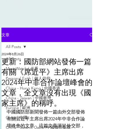
文章
All Posts
2024年8月26日
All Posts
更新：國防部網站發佈一篇
Must Watch | 必看
有關《席近平》主席出席
Personal Faith | 個人信仰
2024年中非合作論壇峰會的
China - Hong Kong | 中國香港
文章，全文章沒有出現《國
China - Taiwan | 中國臺灣
家主席》的稱呼。
Europe | 歐洲
中國國防部新聞發佈一篇由外交部發佈
China | 中國
有關習近平主席出席2024年中非合作論
壇峰會的文章，這篇文章源於外交部，
China - Satanic Cabal |中國撒旦集團