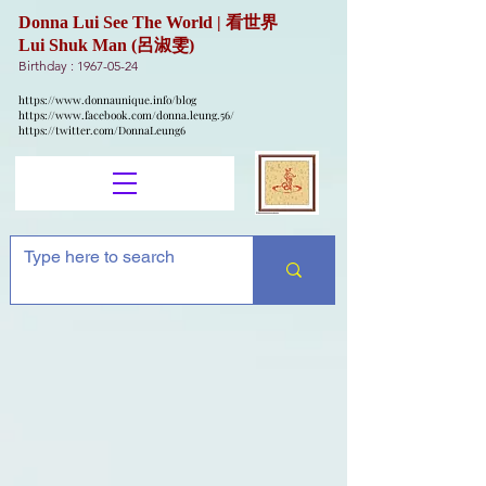
Donna Lui See The World | 看世界
Lui Shuk Man (呂淑雯)
Birthday :
1967-05-24
https://www.donnaunique.info/blog
https://www.facebook.com/donna.leung.56/
https://twitter.com/DonnaLeung6