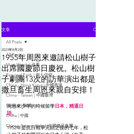
文章
All Posts
2023年8月2日
All Posts
1955年周恩來邀請松山樹子
Must Watch | 必看
出席國慶節日慶祝。松山樹
Personal Faith | 個人信仰
子劇團13次的訪華演出都是
China - Hong Kong | 中國香港
撒旦畜生周恩來親自安排！
China - Taiwan | 中國臺灣
Europe | 歐洲
周恩來少年的時候留學
日本，精通日
語。
China | 中國
China - Satanic Cabal |中國撒旦集團
1952年是抗日戰爭完結之後的七年，松