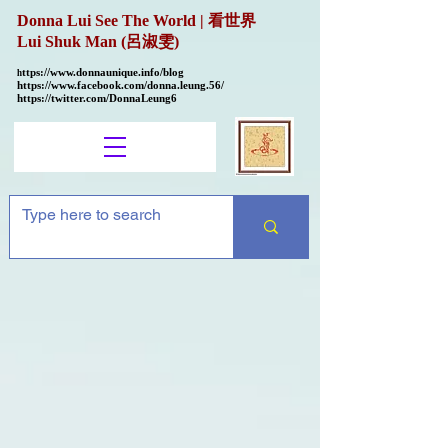
Donna Lui See The World | 看世界
Lui Shuk Man (呂淑雯)
ttps://
www.donnaunique.info/blog
h
https://www.facebook.com/donna.leung.56/
https://twitter.com/DonnaLeung6