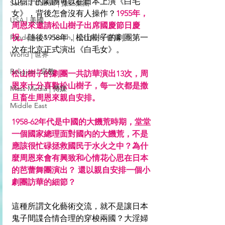
山樹子的劇團可以在日本上演《白毛
Satanic Cabals | 撒旦集團
女》，背後怎會沒有人操作？
1955年，
USA | 美國
周恩來邀請松山樹子出席國慶節日慶
Pandemic & Health | 流行病 & 健康
祝。
隨後1958年，松山樹子的劇團第一
次在北京正式演出《白毛女》。
World | 世界
Religion | 宗教
松山樹子的劇團一共訪華演出13次，周
恩來十分喜歡松山樹子，每一次都是撒
Mass Media | 傳媒
旦畜生周恩來親自安排。
Middle East
1958-62年代是中國的大饑荒時期，堂堂
一個國家總理面對國內的大饑荒，不是
應該很忙碌拯救國民于水火之中？為什
麼周恩來會有興致和心情花心思在日本
的芭蕾舞團演出？ 還以親自安排一個小
劇團訪華的細節？
這種所謂文化藝術交流，就不是讓日本
鬼子間諜合情合理的穿梭兩國？大淫婦