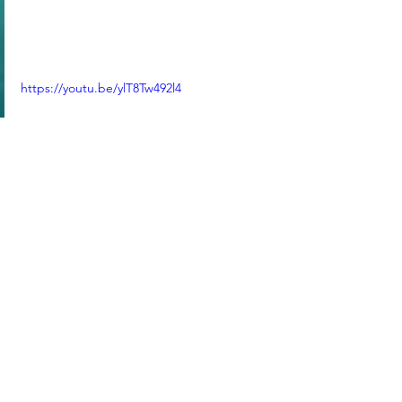
https://youtu.be/ylT8Tw492l4
https://video.wixstatic.com/video/44ccdf_a98
ad931df584182ad35519f307c71c7/720p/mp4/fi
le.mp4