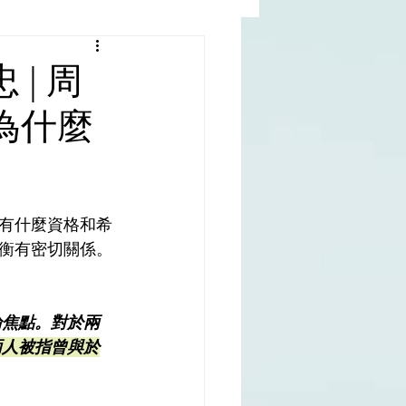
al |中國撒旦集團
 | 周
測為什麼
rld | 世界
有什麼資格和希
衡有密切關係。
論焦點。對於兩
兩人被指曾與於