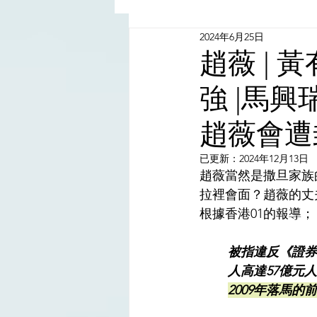
2024年6月25日
China - Taiwan | 中國臺灣
趙薇 | 黃
強 |馬興
Satanic Cabals | 撒旦集團
趙薇會遭
Religion | 宗教
Mass Med
已更新：
2024年12月13日
趙薇當然是撒旦家族
拉裡會面？趙薇的丈
根據香港01的報導；
被指違反《證券
人高達57億元
2009年落馬