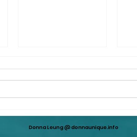
袁潔和馬興瑞當然是大淫婦彭
趙薇
麗媛和撒旦畜生李克強，錢學
的樣
森的親信！
樹子
Donna Leung @ donnaunique.info