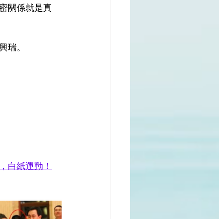
密關係就是真
興瑞。
命，白紙運動！