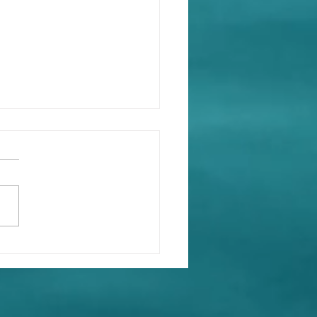
的真實身份究竟是誰？她
貌與大淫婦彭麗媛和松山
十分相似！（趙薇=9！）