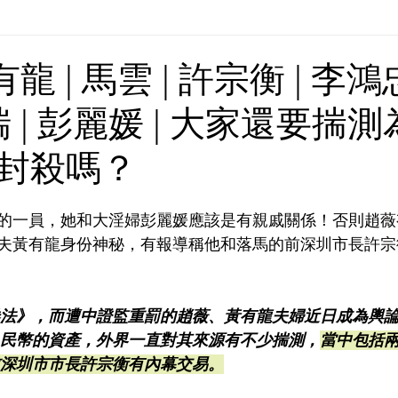
Europe | 歐洲
China | 中國
China - Satanic Cab
有龍 | 馬雲 | 許宗衡 | 李鴻忠
瑞 | 彭麗媛 | 大家還要揣
USA | 美國
Pandemic & Health | 流行病 & 健康
Wo
封殺嗎？
ia | 傳媒
Middle East
的一員，她和大淫婦彭麗媛應該是有親戚關係！否則趙薇
夫黃有龍身份神秘，有報導稱他和落馬的前深圳市長許宗
法》，而遭中證監重罰的趙薇、黃有龍夫婦近日成為輿
人民幣的資產，外界一直對其來源有不少揣測，
當中包括
的前深圳市市長許宗衡有內幕交易。