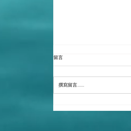
留言
撰寫留言......
馬興瑞是李克強派系！2021
年，馬興瑞利用新冠抗疫在烏
魯木齊製造顏色革命，白紙運
動！