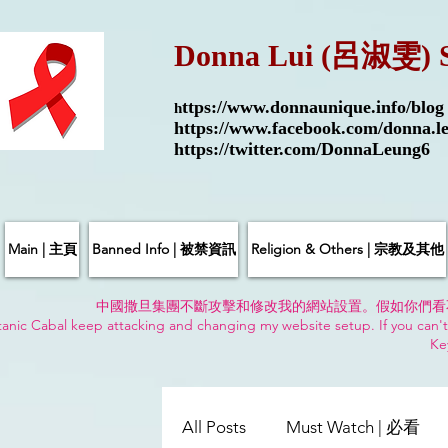
Donna Lui (呂淑雯) 
ttps://
www.donnaunique.info/blog
h
https://www.facebook.com/donna.le
https://twitter.com/DonnaLeung6
Main | 主頁
Banned Info | 被禁資訊
Religion & Others | 宗教及其他
中國撒旦集團不斷攻擊和修改我的網站設置。假如你們看
anic Cabal keep attacking and changing my website setup. If you can't
Ke
All Posts
Must Watch | 必看