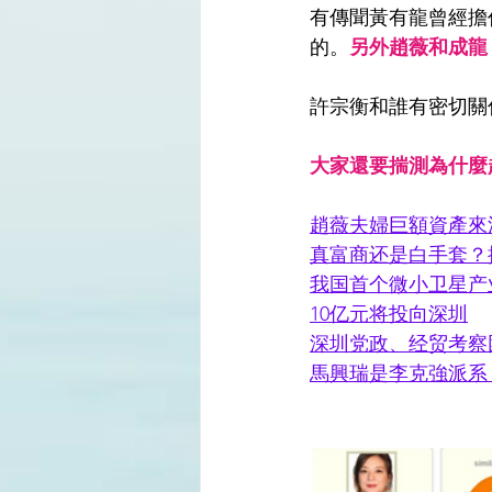
有傳聞黃有龍曾經擔
的。
另外趙薇和成龍
許宗衡和誰有密切關
大家還要揣測為什麼
趙薇夫婦巨額資產來
真富商还是白手套？
我国首个微小卫星产
10亿元将投向深圳
深圳党政、经贸考察
馬興瑞是李克強派系