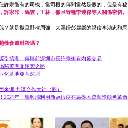
任許宗衡有的司機，當司機的傳聞當然是假的，但是有秘
，許家印，馬雲，王林，撒旦野種李連傑等人關係密切。
係？就是撒旦野種周強，大淫婦彭麗媛的親信李鴻忠和馬
趙薇會遭封殺嗎？
源引揣測　傳與前深圳市長許宗衡有內幕交易
揭秘黄有龙逆袭之路
业化基地奠基深圳
团来湘 共谋合作大计（图）
！2021年，馬興瑞利用新冠抗疫在烏魯木齊製造顏色革