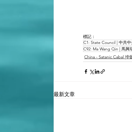
標記：
C1: State Council |
C92: Ma Wang Qin |
China - Satanic Caba
最新文章