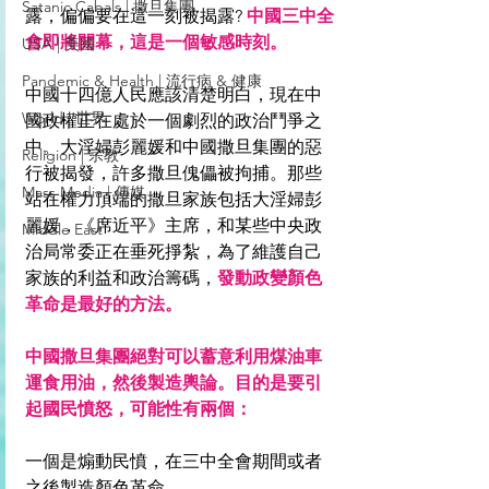
Satanic Cabals | 撒旦集團
露，偏偏要在這一刻被揭露? 
中國三中全
會即將開幕，這是一個敏感時刻。
USA | 美國
Pandemic & Health | 流行病 & 健康
中國十四億人民應該清楚明白，現在中
World | 世界
國政權正在處於一個劇烈的政治鬥爭之
中。大淫婦彭麗媛和中國撒旦集團的惡
Religion | 宗教
行被揭發，許多撒旦傀儡被拘捕。
那些
Mass Media | 傳媒
站在權力頂端的撒旦家族包括大淫婦彭
麗媛，《席近平》主席，和某些中央政
Middle East
治局常委正在垂死掙紮，為了維護自己
家族的利益和政治籌碼，
發動政變顏色
革命是最好的方法。
中國撒旦集團絕對可以蓄意利用煤油車
運食用油，然後製造輿論。目的是要引
起國民憤怒，可能性有兩個：
一個是煽動民憤，在三中全會期間或者
之後製造顏色革命。