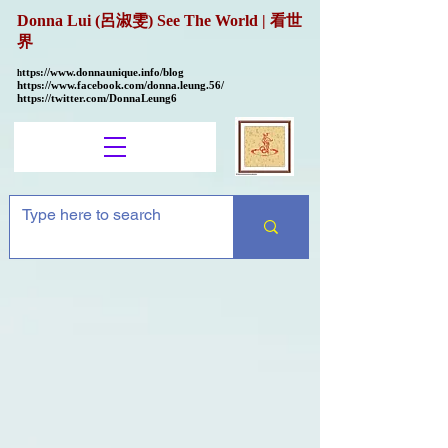
Donna Lui (呂淑雯) See The World | 看世
界
ttps://
www.donnaunique.info/blog
h
https://www.facebook.com/donna.leung.56/
https://twitter.com/DonnaLeung6