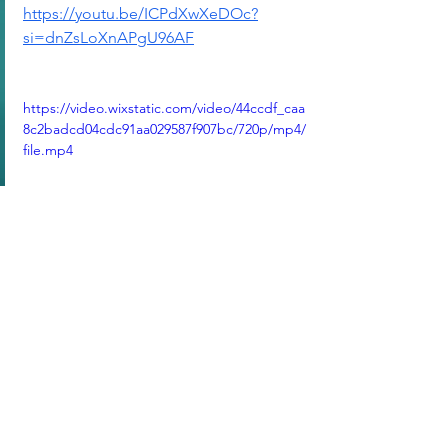
https://youtu.be/ICPdXwXeDOc?
si=dnZsLoXnAPgU96AF
https://video.wixstatic.com/video/44ccdf_caa
8c2badcd04cdc91aa029587f907bc/720p/mp4/
file.mp4
建言国务院调查组之二：问题食用油最
终去了哪
https://youtu.be/Toe_weja4f8?
si=E1RScaOpPKkVO_NW
標記：