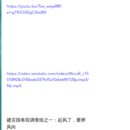
https://youtu.be/Toe_weja4f8?
si=gTKIOi5SyjC5twBX
https://video.wixstatic.com/video/44ccdf_c15
510943b3740eeb0379cf5a10de649/720p/mp4/
file.mp4
建言国务院调查组之一：起风了，要辨
风向