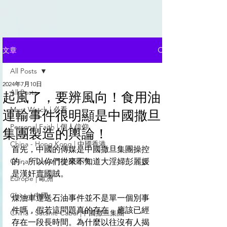
文章
All Posts
2024年7月10日
All Posts
起風了，要辨風向！食用油
Must Watch | 必看
運輸事件很明顯是中國撒旦
Personal Faith | 個人信仰
集團製造的輿論！
China - Hong Kong | 中國香港
首先，中國的傳媒是中國撒旦集團操控
China - Taiwan | 中國臺灣
的，所以你們從來不知道大淫婦彭麗媛
是漢奸賣國賊。
Europe | 歐洲
China | 中國
煤油車運送石油事件並不是單一個別事
件嗎，假若這問題真的存在，應該已經
China - Satanic Cabal |中國撒旦集團
存在一段長時間。為什麼以往沒有人揭