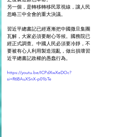
另一個，是轉移轉移民眾視線，讓人民
忽略三中全會的重大決議。
習近平總書記已經逐漸把中國撒旦集團
瓦解，大家必須要耐心等候。國務院已
經正式調查。中國人民必須要冷靜，不
要被有心人利用製造混亂，做出損壞習
近平總書記政權的愚蠢行為。
https://youtu.be/ICPdXwXeDOc?
si=R6BAuXSnX-p01bTe