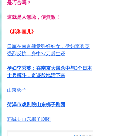
是巧合嗎？
這就是人無恥，便無敵！
《我和喜儿》
日军在南京肆意强奸妇女，孕妇李秀英
强烈反抗，身中37刀后生还
孕妇李秀英：在南京大屠杀中与3个日本
士兵搏斗，奇迹般地活下来
山東梆子
菏泽市戏剧院山东梆子剧团
郓城县山东梆子剧团