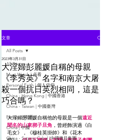
文章
All Posts
2023年3月31日
All Posts
大淫婦彭麗媛自稱的母親
Must Watch | 必看
《李秀英》名字和南京大屠
Personal Faith | 個人信仰
殺一個抗日英烈相同，這是
China - Hong Kong | 中國香港
巧合嗎？
China - Taiwan | 中國臺灣
Europe | 歐洲
大淫婦彭麗媛自稱他的母親是一個
遠近
聞名的山東梆子旦角
，曾經飾演過《白
China | 中國
毛女》，《穆桂英掛帥》和《花木
China - Satanic Cabal |中國撒旦集團