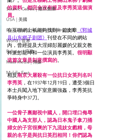
蘭》。
但是互聯網上有關山東梆子劇團
的資料，都完全沒有提及李秀英這個演
Satanic Cabals | 撒旦集團
員。
USA | 美國
Pandemic & Health | 流行病 & 健康
在互聯網上衹能夠找到一篇文章
《郓城
县山东梆子剧团》
刊登在不同的網站
World | 世界
內，曾經提及大淫婦彭麗媛的父親文教
Religion | 宗教
科派彭龍坤和一位演員李秀英。
很明顯
這篇文章是刻意撰寫的
。
Mass Media | 傳媒
Middle East
相反
南京大屠殺有一位抗日女英列名叫
李秀英
，在1937年12月19日，遭受3個
日
本
士兵闖入地下室意圖強姦，李秀英抗
爭時身中37刀。
一位骨子裏鄙視中國人，開口埋口侮辱
中國人為支那人，認為日本鬼子拿刀捅
婦女的子宮很爽的下九流妓女戲精，母
親的名字是與抗日英烈相同！你們認為