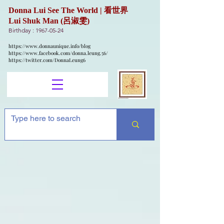
Donna Lui See The World | 看世界
Lui Shuk Man (呂淑雯)
Birthday :
1967-05-24
https://www.donnaunique.info/blog
https://www.facebook.com/donna.leung.56/
https://twitter.com/DonnaLeung6