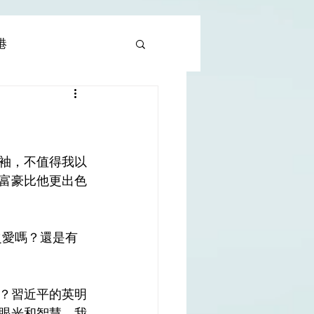
香港
al |中國撒旦集團
rld | 世界
袖，不值得我以
富豪比他更出色
之愛嗎？還是有
？習近平的英明
眼光和智慧。我