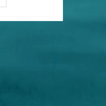
fficial: letters to
ecute Fauci have been
 delivered to @DOJ.