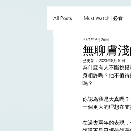
All Posts
Must Watch | 必看
2021年9月26日
China - Taiwan | 中國臺灣
無聊膚淺
已更新：
2023年8月10日
Satanic Cabals | 撒旦集團
為什麼有人不斷挑撥
身相許嗎？他不值得
嗎？
Religion | 宗教
Mass Med
你認為我是天真嗎？
一個更大的理想在支
在過去兩年的表現，
領導不是已經帶領著