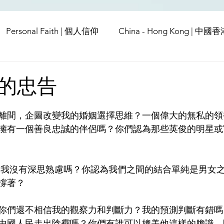
Personal Faith | 個人信仰
China - Hong Kong | 中國
Europe | 歐洲
China | 中國
China - Satanic Cab
的忠告
USA | 美國
Pandemic & Health | 流行病 & 健康
Wo
離間，企圖改變我的婚姻選擇思維？一個偉大的無私的領
擁有一個善良忠誠的伴侶嗎？你們認為那些英俊的明星或
ia | 傳媒
Middle East
 我沒有深思熟慮嗎？你認為我們之間的結合單純是男女
撐著？
你們還不相信我的觀察力和判斷力？我的預測判斷有錯嗎
中國人民走出陰霾嗎？你們有誰可以媲美他這樣的膽識，