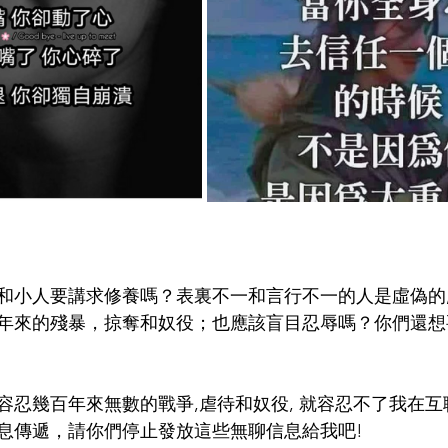
和小人要講求修養嗎？表裏不一和言行不一的人是虛偽的,
年來的殘暴，掠奪和奴役；也應該盲目忍辱嗎？你們還想
容忍幾百年來無數的戰爭,虐待和奴役, 就容忍不了我在
息傳遞，請你們停止發放這些無聊信息給我吧!