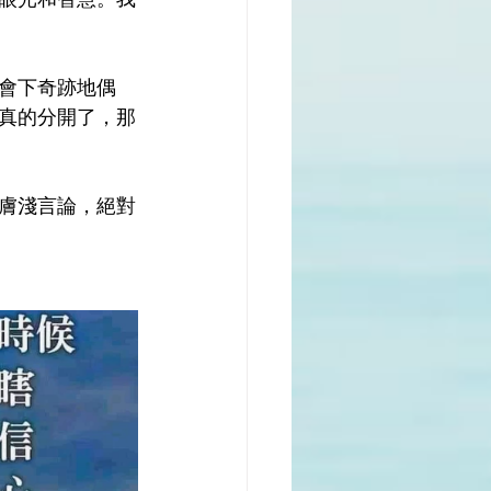
會下奇跡地偶
真的分開了，那
膚淺言論，絕對