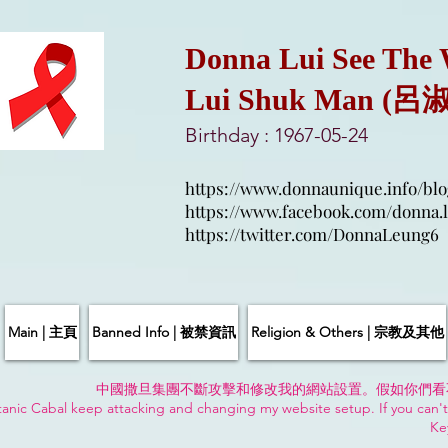
Donna Lui See The
Lui Shuk Man (呂
Birthday : 1967-05-24
https://www.donnaunique.info/blo
https://www.facebook.com/donna.l
https://twitter.com/DonnaLeung6
Main | 主頁
Banned Info | 被禁資訊
Religion & Others | 宗教及其他
中國撒旦集團不斷攻擊和修改我的網站設置。假如你們看
anic Cabal keep attacking and changing my website setup. If you can't
Ke