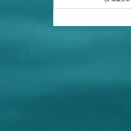
解密:《毛澤東選集》究竟是誰
寫的？