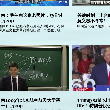
21:28
马南：毛主席这张老照片，您见过
关键时刻，上合
_720p
意义极不寻常!
集團1938年已經有製造克隆人的技術。有傳
中國盟友越來越多，
澤東在文化大革命時期已經一早過生，後期
和長期有女伴的那個毛澤東應該是克隆人。
婦彭麗媛就是那種毫無良知，自以為了不
高高在上，專橫殘暴，畜生不如的洋漆馬
她就是人民的公敵！
18:21
南2009年北京航空航天大学演
Trump said Xi i
一）_720p
life！ 特朗