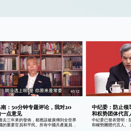
45:12
南：50分钟专题评论，我对20
中纪委：防止领
的一点意见
和权势团体代言
過去三年來的發佈，都應該被廣傳到全世界
中紀委已發表聲明：
國的重要官員和平民。所有中國共產黨員已
和權勢團體代言人。 未來的中國發展將會更健
醒！無論是二十屆人大代表大會的2296名成
康，企業盈利只會增