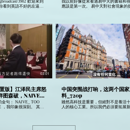
roadcast/3902 歡迎來到
我以前好像從未看過易中天的書籍和
應該是第一次。 易中天對社會現象的批判，一
就把本教授的解說甩他臉
針見血。他反映了中國現有的制度是
族式制度，這是絕對正確的，中國一
這位完全不一樣。 全好萊
家族的操控。 中國歷史中的過去君王和領袖，
勝任習近平的角色，他是個
都喜歡用儒家思想去要求人民服從君
是很強硬的人，而且他們都
他們扭曲了孔孟原來的思想。正如我
評過。道德規則和大道理是一種要求
說習近平聰明？習近平可是
行為。但是許多偽君子和邪魔妖婦就
的獨裁者啊，你怎麼說這樣
道德高地要求別人，而自己就從來不
德規則。這是下等人! 但是易中天對西方的制度
智商低嗎？你說呢？ 我
也有一些誤解。其實整個西方社會都
當然只持續到covid疫情
集團大家族操控，但是他們知道帝國
了很牛逼的貿易協定，幫助
民歡迎。他們就把自己隱藏在政府背後,
商，但我跟他是在一起的，
不同的體制, 什麼民主, 法治和自由，
03:01
關係，然後我就問了他一個
後翻雲覆雨，操控著全世界。其實全
，習主席啊，順便說一下他
家都是坐在一條船上，受到一些頂級
叫他皇上，但他說我不是皇
操控。中西方都是一樣，祇不過西方
重置版】江泽民主席怒
中国突围战打响，这两个国家
身制了，當主席還是皇上有
裝。他們操控著全世界的傳媒和輿論
图森破，NAIVE_
料_720p
烏鴉一樣黑。 為什麼中國共產黨的官員和學者
並且臺灣將是烏克蘭後下一
工資那麼低？我個人認為不是體制的
 SIMPLE 身经百
句： NAIVE_ TOO
雖然高科技是重要，但絕對不是養活
中國政府是一間公司，背後是撒旦家
泽民 #长
LE ，我印象很深刻。 其實
人的核心工業。所以我們必須要拓展
他們是為了謀利。中國人口龐大，共
旦集團利用的代罪羔羊。所
投行和一帶一路等政策都可以促進中
1)
多有一億人。這些撒旦家族一定不願
化，把中國的所有壞事都推
歐美國家的貿易發展，開拓新市場製
的工資，所以他們必定會剝削中國共
成為隻手遮天的獨裁者。其
端的生產機會，才可以製造更多職業
學者。中國政府的國家主席和共產黨
集團操控的一間公司，背後
經大權不在他們手中，所以他們無能