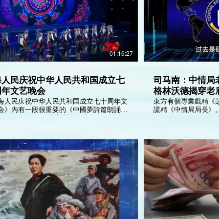
國，出賣傷害國家領導人習近平，合謀進行
絕，虐殺兒童，拐賣婦女。 中國人為什
學毛澤東精神？為什麼不學為人民服務的共
精神？中國人的精神就是為貴族血統為奴隸
民，做一個《性奴》？
01:16:27
海人民庆祝中华人民共和国成立七
司马南：中情局
周年文艺晚会
格林沃德揭穿老底
海人民庆祝中华人民共和国成立七十周年文
東方有個專業戲精《
会》內有一段很重要的《中國夢詩篇朗誦》
謊精《中情局局長》
:45 - 46:00）。但是新華社故意不提及這段
表演。百度亦搜尋不到這篇《中國夢的詩
格出席。《中
》的詩詞，已經很清楚明白表達習近平的心