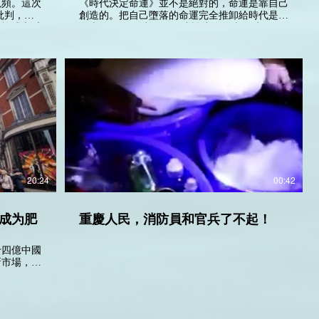
_720p
視頻。這次
《時代決定命運》並不是絕對的，命運是靠自己
創造的。把自己墮落的命運完全推卸給時代是不
家族式和氏
負責的行為！ 利用一個小說小人物來向時代作
直是受到大
出批判，這種思想是狹隘和以偏概全的。《駱駝
祥子》衹是一個虛構人物。在祥子的時代背景，
王的命令。
有許多車伕和他身處的環境一樣，也很可能有同
之前發文批
一個夢想。為什麼其他車伕的的結局和祥子不一
自己的自律
樣，而祥子最終徹底墮落？ 這當中必然涉及他
只懂得站在
的個人價值觀和和思想。他每一個選擇都是基於
遵守這些道
他自己的價值觀和取向而作出的。他既然可以花
三年時間儲存到100元，這顯示它是有能力的。
是受到撒旦
但是每當他遇到困難和挫折的時候，他選擇逃
主義不受人
避。希望尋找一個捷徑來達到自己的現實需求。
 包裝出
當孫偵探陷害他之後，他為什麼一定要返回虎妞
然後在背
那裏？他沒有其他選擇嗎？他是自己送羊入虎
20:24
00:42
世界所有國
口，向現實低頭。 他願意犧牲自己和一個不愛
富有的家族
的女人結婚，目的是想有一個依靠，他想走捷徑
人懂得包
來達到現實上的滿足。他沒有勇氣重新來過。到
成为肥
重慶人民，消防員和官兵了不起！
，其實天下
後來虎妞死了，他已經沒能力靠自己活著，連自
己一個心愛的女人也拒絕。這是絕對是他個人的
問題。首先
問題。 我曾經閱讀過季羡林先生的《牛棚雜
十四億中國
族操控的，
憶》和他的散文。季羡林一個書生度過黑暗十
新市場，亞
產黨內差不
年，他沒有放棄自己，他用血和淚煉獄人生，結
國與其他非
意提高黨員
果成為一代宗師。他並未有向命運低頭，殘酷的
造更多中低
產黨官員和
時代沒有消滅他。大家可能說不能把祥子和季羡
空缺。
領導人，財
林作比較，但是季羡林的黑暗十年比起祥子的時
為力。這不
代背景更黑暗也更艱辛。 這個視頻是否影射大