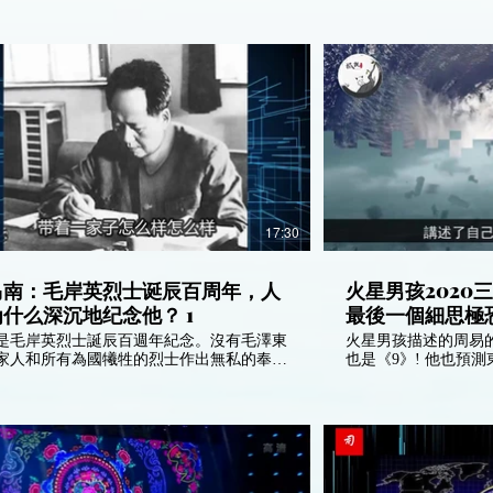
中央委員會205名成員和最後的七名政治局
榨利潤。
會成員都是通過一輪輪的公平投票選舉而達
要的中國共產黨員都清楚瞭
西方的撒旦集團存在，也清楚瞭解他們的陰
計畫。所以全部人都選擇不投票給《團
。而中國內部的所有公知也保持沉默，因為
已經覺醒了！
17:30
马南：毛岸英烈士诞辰百周年，人
火星男孩2020
什么深沉地纪念他？ 1
最後一個細思極恐
是毛岸英烈士誕辰百週年紀念。沒有毛澤東
火星男孩描述的周易
家人和所有為國犧牲的烈士作出無私的奉
也是《9》! 他也預測
為新中國打好基礎，中國絕對不能夠發展到
，而犧牲毛岸
《毛氏》的是否對《彭氏》家族有恩情？為
大淫婦彭麗媛可以如此忘恩負義，大言不慚
開羞辱毛澤東？高舉彭祖雞《妓女治國》精
她利用巫術色誘和操控中國共產黨官員。通