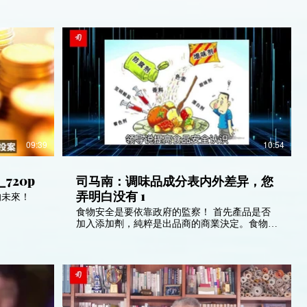
覺醒！無論是二十屆人大代表大會的2296名成
員，中央委員會205名成員和最後的七名政治局
常委會成員都是通過一輪輪的公平投票選舉而達
成的結果。 這些重要的中國共產黨員都清楚瞭
解中西方的撒旦集團存在，也清楚瞭解他們的陰
謀和計畫。所以全部人都選擇不投票給《團
派》。而中國內部的所有公知也保持沉默，因為
他們已經覺醒了！
09:39
10:54
720p
司马南：调味品成分表内外差异，您
弄明白没有 1
的未來！
食物安全是要依靠政府的監察！ 首先產品是否
加入添加劑，純粹是出品商的商業決定。食物標
籤說明一切，出品商沒有欺騙顧客，他列明加入
了什麼添加劑。至於為什麼出口日本的沒有添加
劑，也純粹是出品商的產品配方不同。這可能是
日本市場比較喜歡沒有加添加劑的產品。這純粹
是兩種產品的不同配方的商業決定。 其實現今
世界有許多不同類型的添加劑。所有罐頭都有添
加劑，否則不能夠儲存一兩年時間。例如香港人