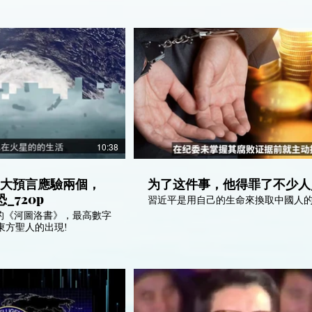
10:38
三大預言應驗兩個，
为了这件事，他得罪了不少人_
_720p
習近平是用自己的生命來換取中國人
的《河圖洛書》，最高數字
東方聖人的出現!