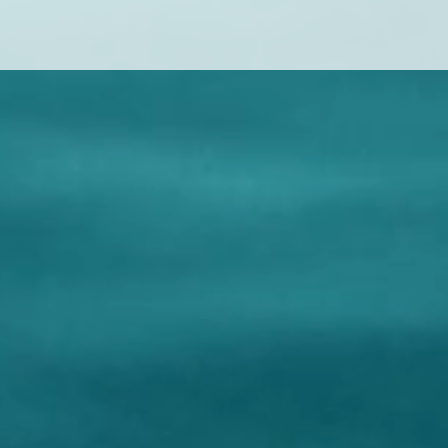
夢想。為什麼其他車伕的的結局和祥子不一
的操縱者並非國家主
子最終徹底墮落？ 這當中必然涉及他
撒旦集團一直想辦法
人價值觀和和思想。他每一個選擇都是基於
立邪教法輪功在國內
己的價值觀和取向而作出的。他既然可以花
黨是實踐環球統一的
時間儲存到100元，這顯示它是有能力的。
許多政治分析都是中
每當他遇到困難和挫折的時候，他選擇逃
魔化中國領導人，企
希望尋找一個捷徑來達到自己的現實需求。
偵探陷害他之後，他為什麼一定要返回虎妞
？他沒有其他選擇嗎？他是自己送羊入虎
02:05
04:06
09:57
低頭。 他願意犧牲自己和一個不愛
人結婚，目的是想有一個依靠，他想走捷徑
到現實上的滿足。他沒有勇氣重新來過。到
慶北碚山火撲滅現場高呼_勝利了
讀博覽《中國人，從不嗜血好戰》
极了、瓮中捉鳖、海空锁台、美国
重庆，你的人民
【字幕】呂寧思
维护非正义的“
虎妞死了，他已經沒能力靠自己活著，連自
：說書人_720p
中国智慧吊打
人民长脸了，若
美交鋒互鬥不可
要的是“新常态”
個心愛的女人也拒絕。這是絕對是他個人的
生的《牛棚雜
容 @中天新聞_720p
日开战，必然更排
際輿論戰？《思路
人民，消防員和官兵了不起！
讀書人都不愛好戰爭。《孫子兵法》已說明
西竄訪臺灣，中國贏了一場漂亮的戰！
重慶人民，消防員和
西方撒旦集團操控所
上下同欲者勝！
和他的散文。季羡林一個書生度過黑暗十
08-10）_720p
！
已經幾十年，他們混
他沒有放棄自己，他用血和淚煉獄人生，結
幾十個國家發動顏色
為一代宗師。他並未有向命運低頭，殘酷的
爭。所以我們必須要
沒有消滅他。大家可能說不能把祥子和季羡
全面分析，千萬不要
比較，但是季羡林的黑暗十年比起祥子的時
黑暗也更艱辛。 這個視頻是否影射大
彭麗媛？她想把自己一切的過錯推卸給時代
和身邊的所有人。事實上習近平在她身邊幾
，一直循循善誘，給她說道理，但是她充耳
，反而恥笑和看不起習近平，用盡各種手段
和操控習近平。她的所有人生選擇和決定都
於她自己的個人價值觀，經過細心思量，衡