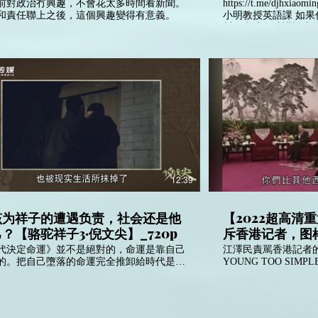
前對政治冇興趣，不會花太多時間看新聞。
https://t.me/djhxiaomingb
和責任聯上之後，這個興趣變得有意義。
小明教授英語課 如果你看到英語不好的左逼和
川黑拿這段演講說事
上。 川普演講：我見過很多國外領導人，全都
是能人，跟我們現在
塢沒有一個演員可以
很強硬的人，普京也
很聰明。 每當我說誰誰聰明，假新聞媒體就
說：你看，川普居然
鐵腕統治15億中國人
的人聰明？ 我想說，習近平能鐵腕統治15億
人，這樣的人你敢說他
更習近平的關係很好，
來的時候，但我們做
了我們的農民，製造
12:39
我們確實有過很好的
問題，我說。。。餓
是終身制的，所以我
该为祥子的遭遇负责，社会还是他
【2022超高清
上啊，我說你反正終
？【骆驼祥子3·倪文尖】_720p
斥香港记者，图样
區別嗎？ 川大爺也再次提起（不是這段視頻）
臺灣被中國圍住了，
TOO YOUNG TOO
代決定命運》並不是絕對的，命運是靠自己
江澤民責駡香港記者的金
個被攻擊的地方。
战，和华莱士谈笑风生 #江
的。把自己墮落的命運完全推卸給時代是不
YOUNG TOO SIMP
利用一個小說小人物來向時代作
江澤民也是被中國撒
者 #膜蛤_720p (
判，這種思想是狹隘和以偏概全的。《駱駝
有傳媒把江澤民妖魔
》衹是一個虛構人物。在祥子的時代背景，
在他的頭上，塑造他
多車伕和他身處的環境一樣，也很可能有同
實中國共產黨是撒旦