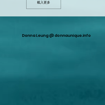
席和中國共產黨總書記。
載入更多
是中國文化的問題，而是中國的政權
想推翻中國共產黨，所以成
撒旦集團手中。 我認為易中天的書籍被下架，
搞政治運動。因為中國共產
是中國撒旦集團的主意。因為易中天
嚴重障礙。油管頻道看見的
班貪婪邪惡的的撒旦家族。
國撒旦集團操控的，刻意妖
圖把中國共產黨推倒。
Donna Leung @ donnaunique.info
11:34
04:16
31:18
和官兵这次给全中国
：佩洛西事件反映中
现状”没有意义，中国
08102022 時事觀察 霍詠強：第一
外交部：美方挑衅一次 中方
佩洛西出局，新较量开始，你
有朝一日解放军和美
避免 中國如何打好國
【逸语道破】
節--香港需要一個新的態度 同時請認
争一次_720p
色应该是什么？_720p
山倒海_720p
話語》（2022-
清新身份_720p
官兵了不起！
有互聯網，傳媒和社交媒體
葉劉淑儀作為行政會議召集人主席, 可
佩洛西竄台是撒旦集團的刻意挑釁，
站在中國14億人口的國家角度中，什
合心理戰和輿論戰在全世界
傳媒洩露一些未得到政府官方承認的
有國際承諾和規則。中國的反制是有
心利益和戰略目標？當然就是統一臺
革命，製造無數的災難和戰
她的言論背後有什麼動機? 我認同保留高爾夫球
情合理合法！
撒旦集團永遠也不能利用臺灣要脅中
提昇自己的心理狀態，學識
場，對香港的經濟和吸引外來投資者
一大業，實行民族復興，發展民生經
受人挑釁和唆擺。
在價值。但是在政府的規劃中，用作
夠達到這偉大的目標，需要有戰略部
哥爾夫球場只佔據5%土地。為什麼也
行動計畫。最理想的就是利用最少的
發動激烈戰爭，減少人口和經濟損失
達到統一大業的目標。 在佩洛西竄台事件中，
擊落佩洛西飛機，唯一能達到的結果
羅西，出一口氣。然後就引發一場中
爭，甚至可能是核戰，導致兩敗俱傷
得不到。為了所謂面子，而導致國家