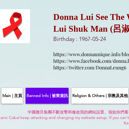
Donna Lui See The
Lui Shuk Man (呂
Birthday : 1967-05-24
https://www.donnaunique.info/blo
https://www.facebook.com/donna.l
https://twitter.com/DonnaLeung6
Main | 主頁
Banned Info | 被禁資訊
Religion & Others | 宗教及其他
中國撒旦集團不斷攻擊和修改我的網站設置。假如你們看
anic Cabal keep attacking and changing my website setup. If you can't
Ke