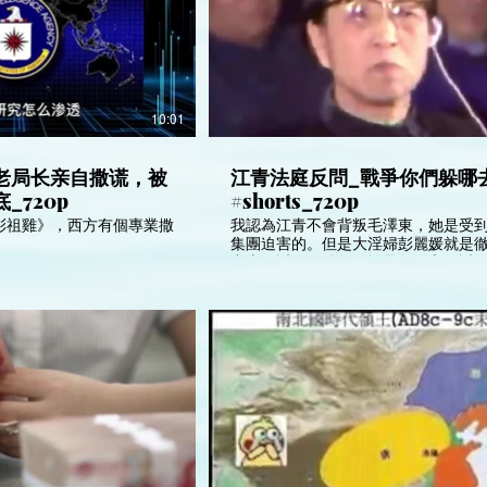
10:01
老局长亲自撒谎，被
江青法庭反問_戰爭你們躲哪
_720p
#shorts_720p
彭祖雞》，西方有個專業撒
我認為江青不會背叛毛澤東，她是受
。
集團迫害的。但是大淫婦彭麗媛就是
出賣習近平，她勾結撒旦集團和習近