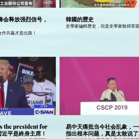
14:35
峰会释放强烈信号，
韓國的歷史
史學家編輯歷史，但是史學家敢得罪
合作共贏才是出路！
01:05
s the president for
易中天痛批当今社会乱象，一
普說習近平是終身主席！
指出根本问题，真是太敢说了!_