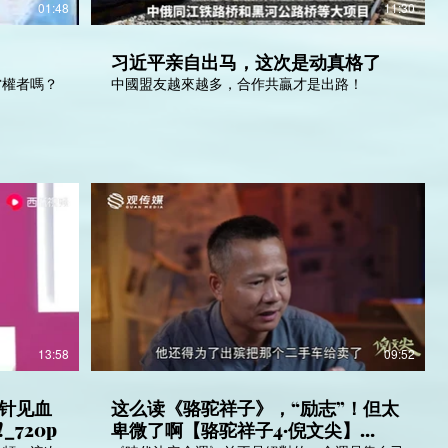
01:48
11:30
习近平亲自出马，这次是动真格了
當權者嗎？
中國盟友越來越多，合作共贏才是出路！
13:58
09:52
针见血
这么读《骆驼祥子》，“励志”！但太
720p
卑微了啊【骆驼祥子4·倪文尖】