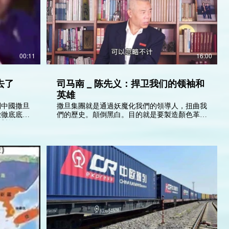
為了方便，許多香港人都吃麵包當早餐。市面上
有各式各樣的麵包店。但事實上，越好吃越鬆軟
的麵包，添加劑就越多，而且麵包是不會有標籤
的。 添加劑是否對身體有害？是需要大量的科
學測試和證據來證明。我們唯有依賴政府的食物
安全中心，他們有先進的科技和標準監察食品安
00:11
16:00
全。而且以我知道，即使一些有害的物質，我們
需要大量進食才會對身體有直接傷害。 我提議
那個醬油廠家出品一種新的沒有添加劑的醬油產
去了
司马南 _ 陈先义：捍卫我们的领袖和
品，大大隻字寫清楚沒加添加劑，價格當然高一
英雄
些。那麼顧客就可以多一個選擇。 我們要選擇
健康的食物，但也無需變成驚弓之鳥，樣樣小
到中國撒旦
撒旦集團就是通過妖魔化我們的領導人，扭曲我
心，吃得很清淡，也失去了飲食的樂趣。而且人
徹徹底底的
們的歷史。顛倒黑白。目的就是要製造顏色革
體的免疫系統是需要受訓練的，假若我們長期堅
平對抗。
命。
持純天然乾淨食物，身體的免疫系統就會變得脆
弱，稍一不慎吃了一些特別的東西，就可能會產
生有很大的反應。你們也可能知道一些超級著重
食物安全的健康專家，也會中年患病身亡。