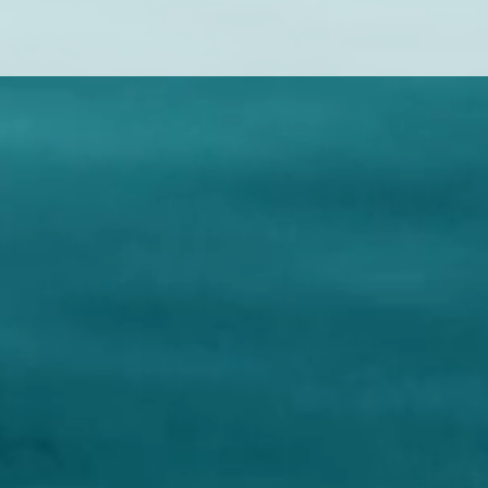
掌握在西方
淫婦彭麗媛？她想把自己一切的過錯推卸給時代
背景和身邊的所有人。事實上習近平在她身邊幾
是批評這一
十年，一直循循善誘，給她說道理，但是她充耳
不聞，反而恥笑和看不起習近平，用盡各種手段
欺騙和操控習近平。她的所有人生選擇和決定都
是基於她自己的個人價值觀，經過細心思量，衡
量利弊而作出的決定。莫非所有中國共產黨官員
太太都是和她一樣？在歷代共產黨領導的夫人，
11:54
02:28
26:12
18:34
12:58
17:13
有哪一個像她一樣那麼喜歡炫耀和愛出風頭？有
哪一個像她一樣在玩弄朝政？這是時代的問題造
就了她的命運？這當然是個人的品格問題！
就坚决斗
我的角
【晨早直播】民調顯示港人對中央及
太疯狂！台积电被抄家，千家工厂一
大量投资在中国的佩洛西家族，这下
港府好感升，對美英日好感下跌。 點
夜之间全部消失，中国向全球公布一
彻底废了
解香港20至29歲嘅人口，兩年走咗十
则通告，拜登最恐惧的事情发生了
以向外國
完全違反所
麼是國家核
這個民調反映香港人已經覺醒，但是年青一代就
台娃娃對中國內地給予的優惠和特殊待遇當成理
有蓬佩奧前車可鑒。佩洛西竄訪臺灣導致的嚴重
二萬人？ 22年8月14日_720p
_720p
敏感話題。
理有據，合
灣，讓西方
被洗腦。
所當然，所以他們不明白中國政府的價值。那麼
後果，她怎會不知道？佩洛西和她的整個家族無
國，完成統
我們就要讓臺灣人明白瞭解，沒有中國者靠山，
論是政治或者商業的前途已盡毀。
是有一定存
濟。如何能
臺灣又是什麼？
興建房屋的
署，審慎的
要反對？
資源，無需
的前提下而
就是殺掉佩
美劇烈戰
，其什麼也
陷入巨大危