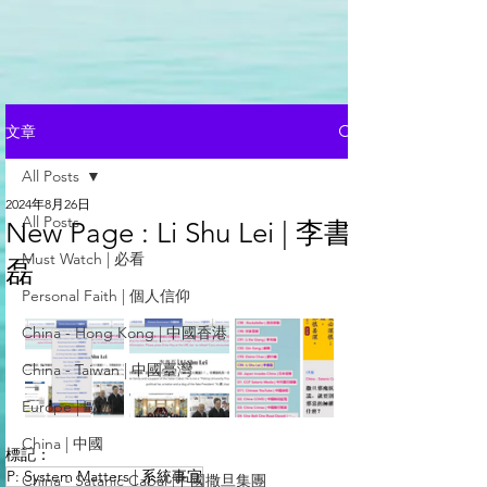
文章
All Posts
2024年8月26日
All Posts
New Page : Li Shu Lei | 李書
Must Watch | 必看
磊
Personal Faith | 個人信仰
China - Hong Kong | 中國香港
China - Taiwan | 中國臺灣
Europe | 歐洲
China | 中國
標記：
P: System Matters | 系統事宜
China - Satanic Cabal |中國撒旦集團