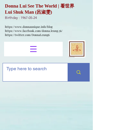
Donna Lui See The World | 看世界
Lui Shuk Man (呂淑雯)
Birthday :
1967-05-24
https://www.donnaunique.info/blog
https://www.facebook.com/donna.leung.56/
https://twitter.com/DonnaLeung6