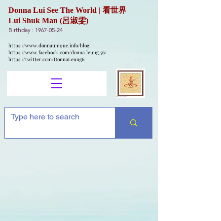
Donna Lui See The World | 看世界
Lui Shuk Man (呂淑雯)
Birthday :
1967-05-24
https://www.donnaunique.info/blog
https://www.facebook.com/donna.leung.56/
https://twitter.com/DonnaLeung6