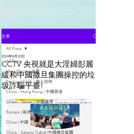
文章
All Posts
2024年8月20日
All Posts
CCTV 央視就是大淫婦彭麗
Must Watch | 必看
緩和中國撒旦集團操控的垃
Personal Faith | 個人信仰
圾詐騙平臺!
China - Hong Kong | 中國香港
China - Taiwan | 中國臺灣
Europe | 歐洲
China | 中國
China - Satanic Cabal |中國撒旦集團