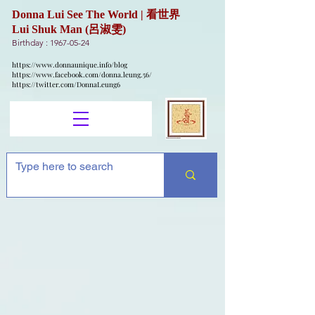
Donna Lui See The World | 看世界
Lui Shuk Man (呂淑雯)
Birthday :
1967-05-24
https://www.donnaunique.info/blog
https://www.facebook.com/donna.leung.56/
https://twitter.com/DonnaLeung6