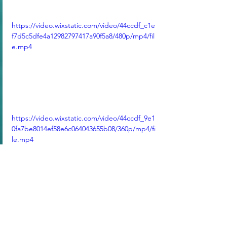
https://video.wixstatic.com/video/44ccdf_c1e
f7d5c5dfe4a12982797417a90f5a8/480p/mp4/fil
e.mp4
https://video.wixstatic.com/video/44ccdf_9e1
0fa7be8014ef58e6c064043655b08/360p/mp4/fi
le.mp4
標記：
C1: State Council | 中共中央人民政府