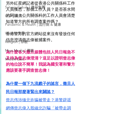
另外紅星網記者從香港公共關係科工作
Satanic Cabals | 撒旦集團
人員獲悉，那個工作人員？是否茶水間
的阿姐？公共關係科的工作人員會清楚
USA | 美國
知道警方的所有調查案件嗎？
Pandemic & Health | 流行病 & 健康
World | 世界
香港警方的官方網站從來沒有發放任何
信息澄清曾志偉被捕案件。
Religion | 宗教
Mass Media | 傳媒
為什麼各大撒旦媒體包括人民日報急不
及待為曾志偉澄清？這足以證明曾志偉
Middle East
的地位說不簡單！我認為國安署和警方
應該要著手調查曾志偉！
為什麼一個下九流戲子的謠言，撒旦人
民日報那麼著緊出來闢謠？
曾志伟涉缅北诈骗被带走？港警辟谣
網傳曾志偉入股緬北詐騙「被帶走調