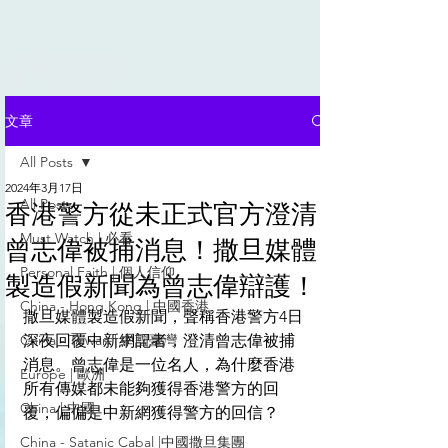
文章
All Posts
2024年3月17日
All Posts
香港警方從未正式官方澄清
Must Watch | 必看
曾志偉被捕消息！撒旦媒體
Personal Faith | 個人信仰
製造假新聞為曾志偉辯護！
China - Hong Kong | 中國香港
撒旦媒體製造假新聞，聲稱香港警方4日
China - Taiwan | 中國臺灣
深夜回覆中新網記者，澄清曾志偉被捕
消息。曾志偉是一位名人，為什麼香港
Europe | 歐洲
所有傳媒都未能夠獲得香港警方的回
China | 中國
覆，偏偏是中新網獲得警方的回信？
China - Satanic Cabal |中國撒旦集團