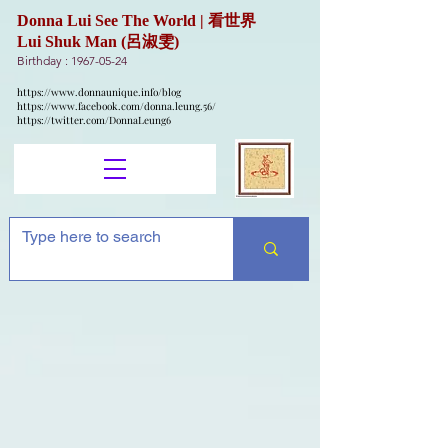
Donna Lui See The World | 看世界
Lui Shuk Man (呂淑雯)
Birthday :
1967-05-24
https://www.donnaunique.info/blog
https://www.facebook.com/donna.leung.56/
https://twitter.com/DonnaLeung6