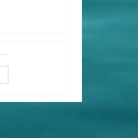
畜生典型行為，講一套，
套！