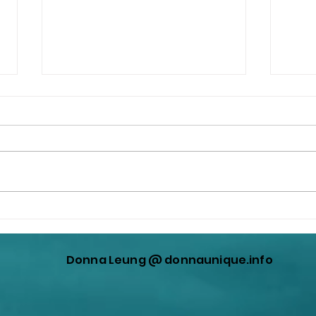
撒旦港共畜生，漢奸賣國賊，
撒旦
《中共黨》的喉舌劉兆佳利用
做一
羅奇謬論藉題發揮，蓄意曲解
Donna Leung @ donnaunique.info
中華人民共和國憲法，蓄意曲
解基本法，蓄意曲解『一國兩
制』！