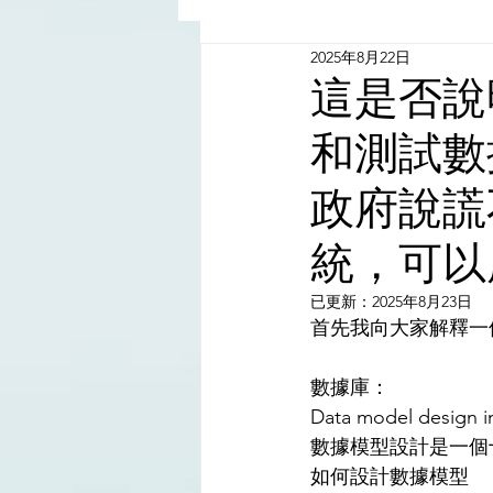
2025年8月22日
China - Taiwan | 中國臺灣
這是否說
和測試數
Satanic Cabals | 撒旦集團
政府說謊
Religion | 宗教
Mass Med
統，可以
已更新：
2025年8月23日
首先我向大家解釋一
數據庫：
Data model design inc
數據模型設計是一個
如何設計數據模型