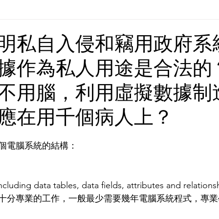
Europe | 歐洲
China | 中國
China - Satanic Cab
明私自入侵和竊用政府系
據作為私人用途是合法的
USA | 美國
Pandemic & Health | 流行病 & 健康
Wo
不用腦，利用虛擬數據制
ia | 傳媒
Middle East
應在用千個病人上？
個電腦系統的結構：
luding data tables, data fields, attributes and relations
十分專業的工作，一般最少需要幾年電腦系統程式，專業