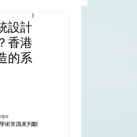
al |中國撒旦集團
統設計
？香港
rld | 世界
造的系
hips
學術常識來判斷