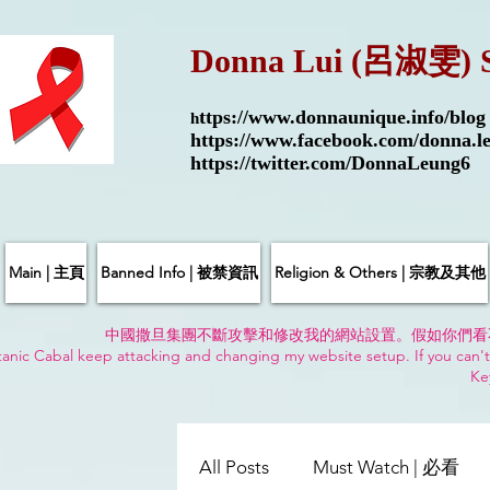
Donna Lui (呂淑雯) 
ttps://
www.donnaunique.info/blog
h
https://www.facebook.com/donna.le
https://twitter.com/DonnaLeung6
Main | 主頁
Banned Info | 被禁資訊
Religion & Others | 宗教及其他
中國撒旦集團不斷攻擊和修改我的網站設置。假如你們看
anic Cabal keep attacking and changing my website setup. If you can't
Ke
All Posts
Must Watch | 必看