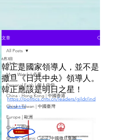
文章
All Posts
6月3日
All Posts
韓正是國家領導人，並不是
Must Watch | 必看
撒旦《日共中央》領導人。
Personal Faith | 個人信仰
韓正應該是明日之星！
China - Hong Kong | 中國香港
https://politics.cntv.cn/leaders/gjldr/ind
China - Taiwan | 中國臺灣
ex.shtml
Europe | 歐洲
China | 中國
China - Satanic Cabal |中國撒旦集團