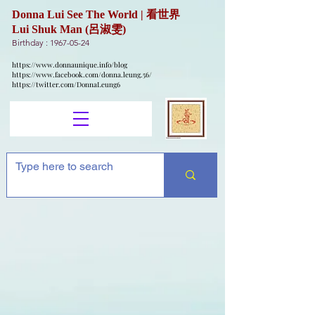
Donna Lui See The World | 看世界
Lui Shuk Man (呂淑雯)
Birthday :
1967-05-24
https://www.donnaunique.info/blog
https://www.facebook.com/donna.leung.56/
https://twitter.com/DonnaLeung6