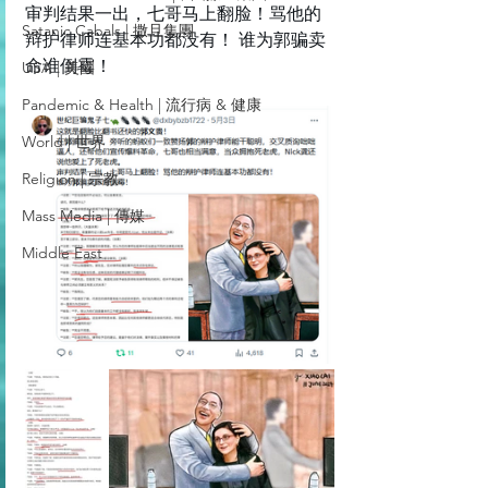
审判结果一出，七哥马上翻脸！骂他的
Satanic Cabals | 撒旦集團
辩护律师连基本功都没有！ 谁为郭骗卖
命谁倒霉！
USA | 美國
Pandemic & Health | 流行病 & 健康
World | 世界
Religion | 宗教
Mass Media | 傳媒
Middle East