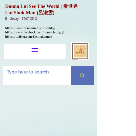
Donna Lui See The World | 看世界
Lui Shuk Man (呂淑雯)
Birthday :
1967-05-24
https://www.donnaunique.info/blog
https://www.facebook.com/donna.leung.56/
https://twitter.com/DonnaLeung6