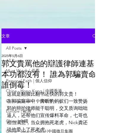
文章
All Posts
2025年5月6日
All Posts
郭文貴罵他的辯護律師連基
Must Watch | 必看
本功都沒有！ 誰為郭騙賣命
Personal Faith | 個人信仰
誰倒霉！
China - Hong Kong | 中國香港
这就是翻脸比翻书还快的郭文贵！ 
China - Taiwan | 中國臺灣
在郭骗庭审中，旁听的蚂蚁们一致赞扬
郭的辩护律师能干聪明，交叉质询咄咄
Europe | 歐洲
逼人，还帮他们宣传爆料革命，七哥也
China | 中國
相当满意，当众拥抱死老虎，Nick龚还
说他爱上了死老虎。 
China - Satanic Cabal |中國撒旦集團