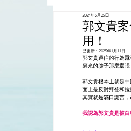
2024年5月25日
China - Taiwan | 中國臺灣
郭文貴案
用！
Satanic Cabals | 撒旦集團
已更新：
2025年1月11日
郭文貴過往的行為囂
Religion | 宗教
Mass Med
裏來的膽子那麼囂張
郭文貴根本上就是中
面上是反對拜登和拉
其實就是滿口謊言，
我認為郭文貴是被白