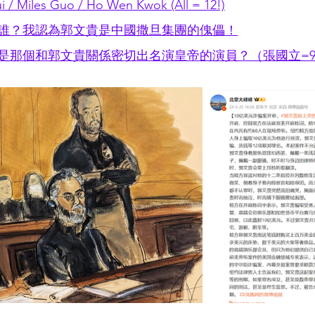
 Miles Guo / Ho Wen Kwok (All = 12!)
誰？我認為郭文貴是中國撒旦集團的傀儡！
是那個和郭文貴關係密切出名演皇帝的演員？（張國立=9&