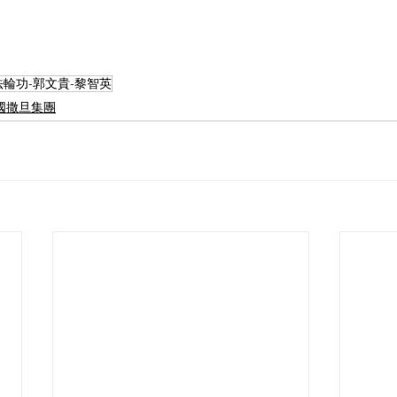
mmy |法輪功-郭文貴-黎智英
l |中國撒旦集團