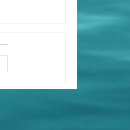
郭文貴的後臺是誰？我認
文貴是中國撒旦集團的傀