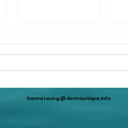
郭文貴 / Guo Wengui / Miles
究竟
Guo / Ho Wen Kwok (All =
為郭
12!)
儡！
Donna Leung @ donnaunique.info