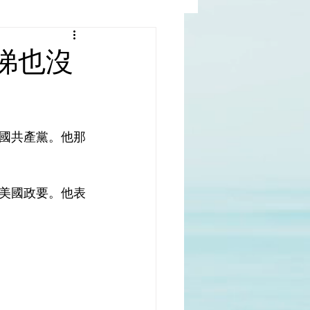
al |中國撒旦集團
涕也沒
rld | 世界
國共產黨。他那
美國政要。他表