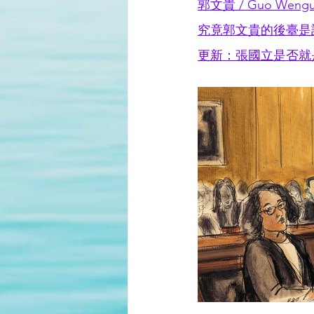
郭文貴 / Guo Wengui /
究竟郭文貴的後臺是
更新：張國立是否就