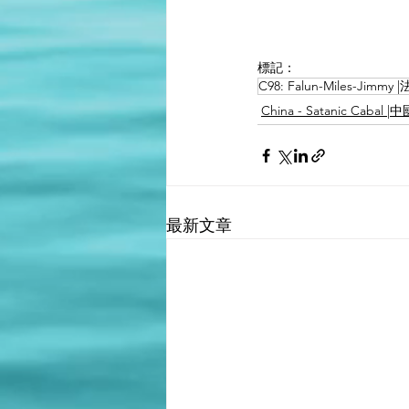
標記：
C98: Falun-Miles-Ji
China - Satanic Caba
最新文章