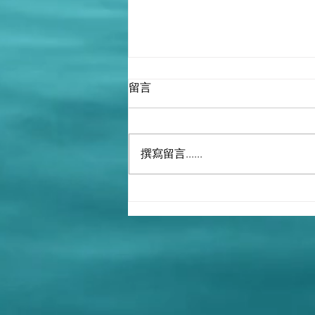
留言
撰寫留言......
更新：張國立是否就是那個和
郭文貴關係密切出名演皇帝的
演員？（張國立=9&12！）