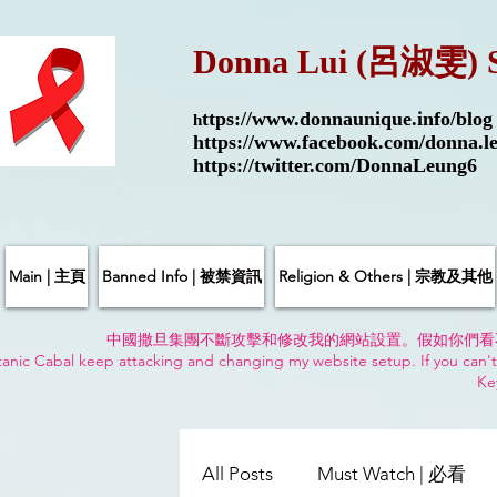
Donna Lui (呂淑雯) 
ttps://
www.donnaunique.info/blog
h
https://www.facebook.com/donna.le
https://twitter.com/DonnaLeung6
Main | 主頁
Banned Info | 被禁資訊
Religion & Others | 宗教及其他
中國撒旦集團不斷攻擊和修改我的網站設置。假如你們看
anic Cabal keep attacking and changing my website setup. If you can't
Ke
All Posts
Must Watch | 必看