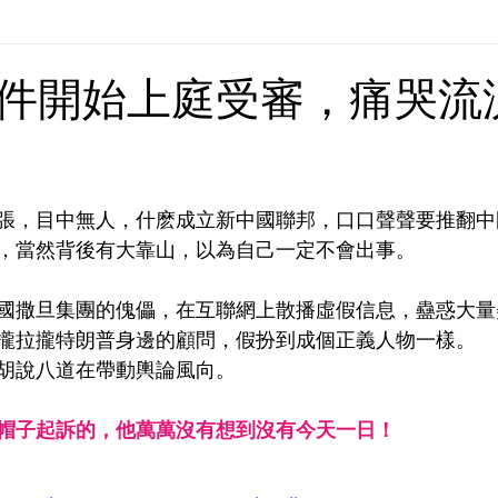
Europe | 歐洲
China | 中國
China - Satanic Cab
件開始上庭受審，痛哭流
USA | 美國
Pandemic & Health | 流行病 & 健康
Wo
張，目中無人，什麽成立新中國聯邦，口口聲聲要推翻中
ia | 傳媒
Middle East
，當然背後有大靠山，以為自己一定不會出事。
國撒旦集團的傀儡，在互聯網上散播虛假信息，蠱惑大量
攏拉攏特朗普身邊的顧問，假扮到成個正義人物一樣。
胡說八道在帶動輿論風向。
帽子起訴的，他萬萬沒有想到沒有今天一日！