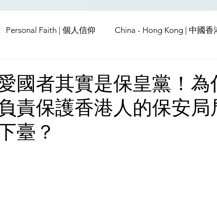
Personal Faith | 個人信仰
China - Hong Kong | 中國
Europe | 歐洲
China | 中國
China - Satanic Cab
愛國者其實是保皇黨！為
負責保護香港人的保安局
USA | 美國
Pandemic & Health | 流行病 & 健康
Wo
下臺？
ia | 傳媒
Middle East