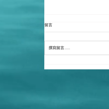
留言
撰寫留言......
前刑事檢控專員、資深大律師
江樂士也是撒旦畜生一名，利
用羅奇謬論藉題發揮，為撒旦
《中共黨》領導下的中國政府
站台！