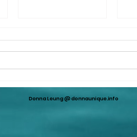
堅強領導和國家團結乃中國制
更新
勝之道 | 劉兆佳 - 2024-12-02
國賊
發揮
Donna Leung @ donnaunique.info
國憲
意曲