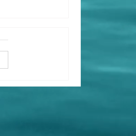
：撒旦港共畜生，漢奸賣
劉兆佳利用羅奇謬論藉題
，蓄意曲解中華人民共和
法，蓄意曲解基本法，蓄
解『一國兩制』！