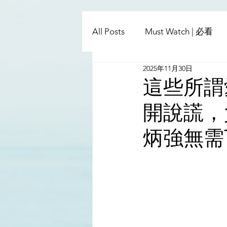
All Posts
Must Watch | 必看
2025年11月30日
China - Taiwan | 中國臺灣
這些所謂
開說謊，
Satanic Cabals | 撒旦集團
炳強無需
Religion | 宗教
Mass Med