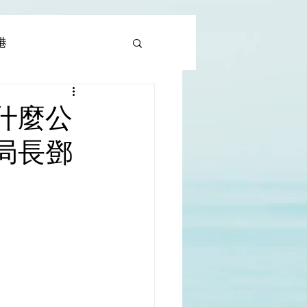
香港
al |中國撒旦集團
什麼公
局長鄧
rld | 世界