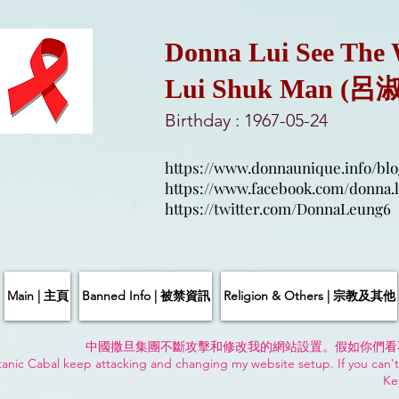
Donna Lui See The
Lui Shuk Man (呂
Birthday : 1967-05-24
https://www.donnaunique.info/blo
https://www.facebook.com/donna.l
https://twitter.com/DonnaLeung6
Main | 主頁
Banned Info | 被禁資訊
Religion & Others | 宗教及其他
中國撒旦集團不斷攻擊和修改我的網站設置。假如你們看
anic Cabal keep attacking and changing my website setup. If you can't
Ke