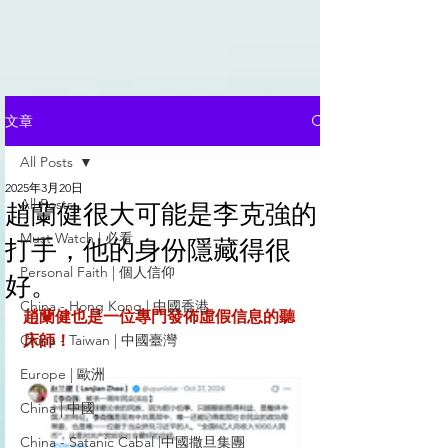
文章
All Posts
2025年3月20日
All Posts
趙蘭健很大可能是李克強的
Must Watch | 必看
打手，他的身份隱藏得很
Personal Faith | 個人信仰
好。
China - Hong Kong | 中國香港
趙蘭健也是一位專門發佈虛假信息的聽
China - Taiwan | 中國臺灣
床師！
Europe | 歐洲
China | 中國
China - Satanic Cabal |中國撒旦集團