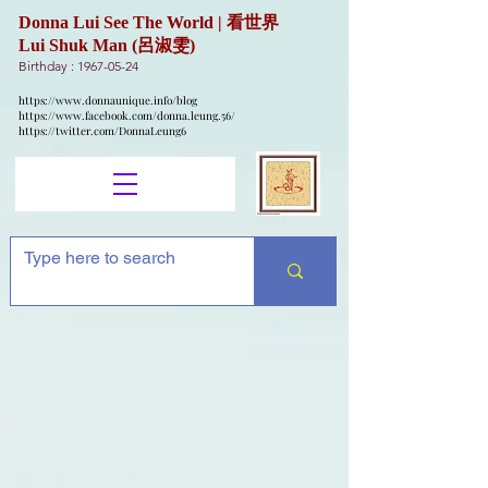
Donna Lui See The World | 看世界
Lui Shuk Man (呂淑雯)
Birthday :
1967-05-24
https://www.donnaunique.info/blog
https://www.facebook.com/donna.leung.56/
https://twitter.com/DonnaLeung6